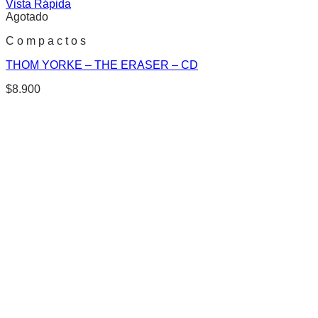
Vista Rápida
Agotado
C o m p a c t o s
THOM YORKE – THE ERASER – CD
$
8.900