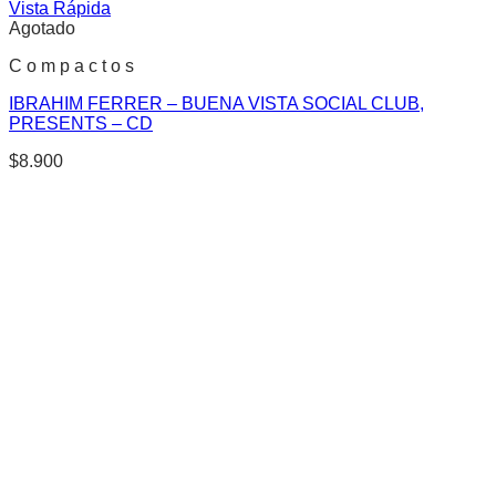
Vista Rápida
Agotado
C o m p a c t o s
IBRAHIM FERRER – BUENA VISTA SOCIAL CLUB,
PRESENTS – CD
$
8.900