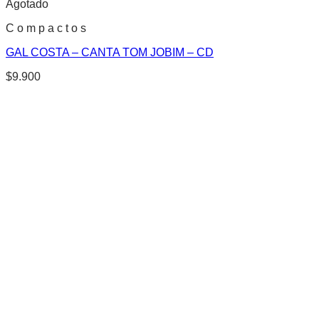
Agotado
C o m p a c t o s
GAL COSTA – CANTA TOM JOBIM – CD
$
9.900