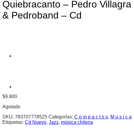
Quiebracanto – Pedro Villagra
& Pedroband – Cd
$
9.900
Agotado
SKU:
783707778525
Categorías:
C o m p a c t o s
,
M u s i c a
Etiquetas:
Cd Nuevo
,
Jazz
,
música chilena