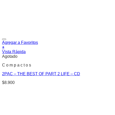
Agregar a Favoritos
+
Vista Rápida
Agotado
C o m p a c t o s
2PAC – THE BEST OF PART 2 LIFE – CD
$
8.900