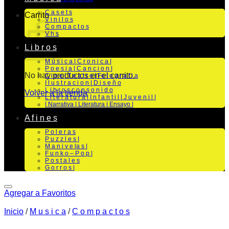
C a s e t s
Carrito
V i n i l o s
C o m p a c t o s
V h s
L i b r o s
M ú s i c a | C r o n i c a |
P o e s i a | C a n c i o n |
No hay productos en el carrito.
C i n e | T e a t r o | Fo t o g r a f i a
I l u s t r a c i o n | D i s e ñ o
L i b r o s c o n s o n i d o
Volver a la tienda
L i t e r a t u r a | I n f a n t i l | J u v e n i l |
| Narrativa | Literatura | Ensayo |
A f i n e s
P o l e r a s
P u z z l e s |
M a n i v e la s |
F u n k o – P o p |
P o s t a l e s
G o r r o s |
Agregar a Favoritos
Inicio
/
M u s i c a
/
C o m p a c t o s