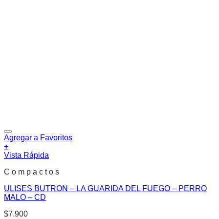
Agregar a Favoritos
+
Vista Rápida
C o m p a c t o s
ULISES BUTRON – LA GUARIDA DEL FUEGO – PERRO
MALO – CD
$
7.900