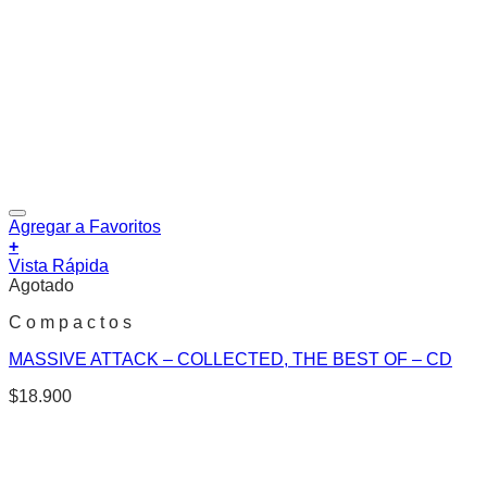
Agregar a Favoritos
+
Vista Rápida
Agotado
C o m p a c t o s
MASSIVE ATTACK – COLLECTED, THE BEST OF – CD
$
18.900