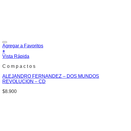
Agregar a Favoritos
+
Vista Rápida
C o m p a c t o s
ALEJANDRO FERNANDEZ – DOS MUNDOS
REVOLUCION – CD
$
8.900