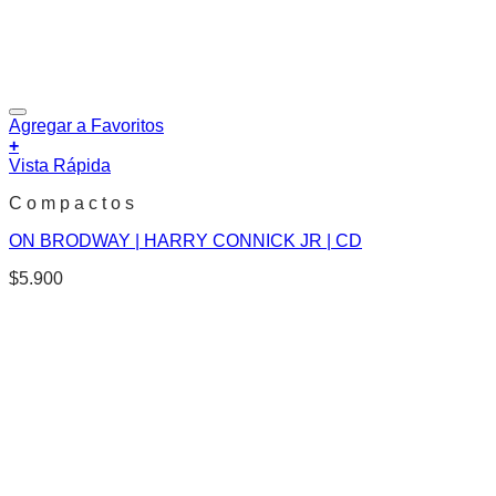
Agregar a Favoritos
+
Vista Rápida
C o m p a c t o s
ON BRODWAY | HARRY CONNICK JR | CD
$
5.900