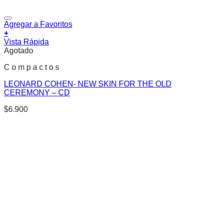
Agregar a Favoritos
+
Vista Rápida
Agotado
C o m p a c t o s
LEONARD COHEN- NEW SKIN FOR THE OLD
CEREMONY – CD
$
6.900