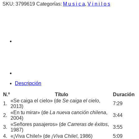
SKU:
3799619
Categorías:
M u s i c a
,
V i n i l o s
Descripción
N.º
Título
Duración
«Se caiga el cielo» (de
Se caiga el cielo
,
1.
7:29
2013)
«En tu mirar» (de
La nueva canción chilena
,
2.
3:44
2004)
«Señores pasajeros» (de
Carreras de éxitos
,
3.
3:55
1987)
4.
«¡Viva Chile!» (de
¡Viva Chile!
, 1986)
5:09