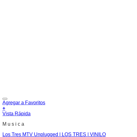
Agregar a Favoritos
+
Vista Rápida
M u s i c a
Los Tres MTV Unplugged | LOS TRES | VINILO