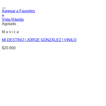
Agregar a Favoritos
+
Vista Rápida
Agotado
M u s i c a
MI DESTINO | JORGE GONZÁLEZ | VINILO
$
20.900