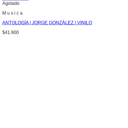
Agotado
M u s i c a
ANTOLOGÍA | JORGE GONZÁLEZ | VINILO
$
41.900