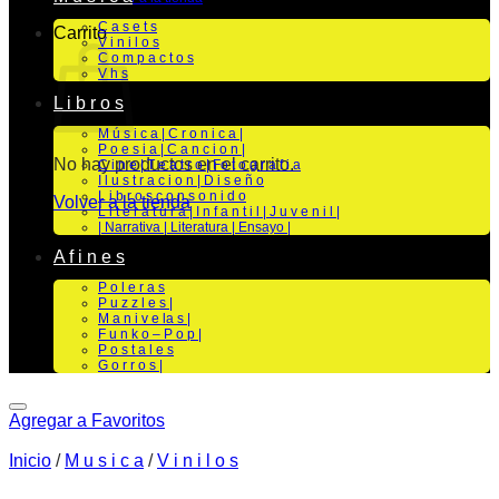
C a s e t s
Carrito
V i n i l o s
C o m p a c t o s
V h s
L i b r o s
M ú s i c a | C r o n i c a |
P o e s i a | C a n c i o n |
No hay productos en el carrito.
C i n e | T e a t r o | Fo t o g r a f i a
I l u s t r a c i o n | D i s e ñ o
L i b r o s c o n s o n i d o
Volver a la tienda
L i t e r a t u r a | I n f a n t i l | J u v e n i l |
| Narrativa | Literatura | Ensayo |
A f i n e s
P o l e r a s
P u z z l e s |
M a n i v e la s |
F u n k o – P o p |
P o s t a l e s
G o r r o s |
Agregar a Favoritos
Inicio
/
M u s i c a
/
V i n i l o s