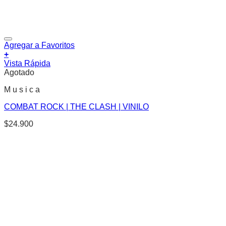
Agregar a Favoritos
+
Vista Rápida
Agotado
M u s i c a
COMBAT ROCK | THE CLASH | VINILO
$
24.900