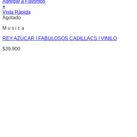
Agregar a Favoritos
+
Vista Rápida
Agotado
M u s i c a
REY AZÚCAR | FABULOSOS CADILLACS | VINILO
$
39.900