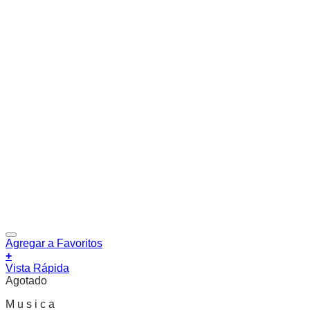
Agregar a Favoritos
+
Vista Rápida
Agotado
M u s i c a