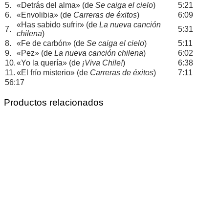
5.
«Detrás del alma» (de
Se caiga el cielo
)
5:21
6.
«Envolibia» (de
Carreras de éxitos
)
6:09
«Has sabido sufrir» (de
La nueva canción
7.
5:31
chilena
)
8.
«Fe de carbón» (de
Se caiga el cielo
)
5:11
9.
«Pez» (de
La nueva canción chilena
)
6:02
10.
«Yo la quería» (de
¡Viva Chile!
)
6:38
11.
«El frío misterio» (de
Carreras de éxitos
)
7:11
56:17
Productos relacionados