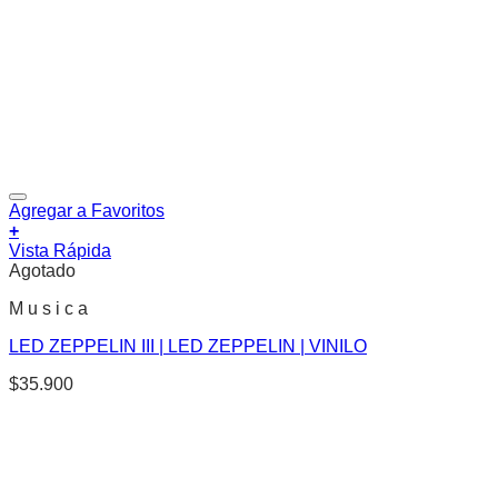
Agregar a Favoritos
+
Vista Rápida
Agotado
M u s i c a
LED ZEPPELIN III | LED ZEPPELIN | VINILO
$
35.900