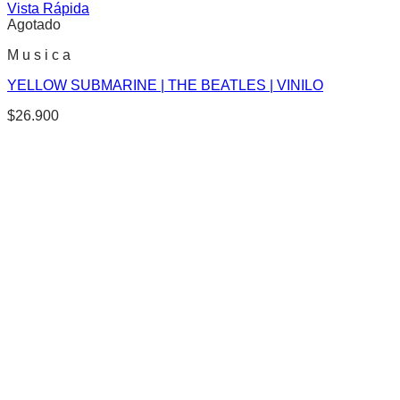
Vista Rápida
Agotado
M u s i c a
YELLOW SUBMARINE | THE BEATLES | VINILO
$
26.900