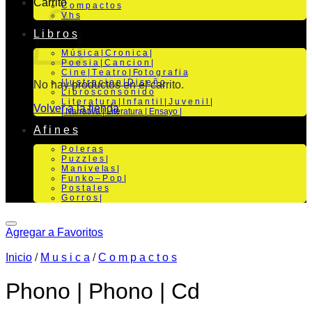
Carrito
C o m p a c t o s
V h s
L i b r o s
M ú s i c a | C r o n i c a |
P o e s i a | C a n c i o n |
C i n e | T e a t r o | Fo t o g r a f i a
I l u s t r a c i o n | D i s e ñ o
No hay productos en el carrito.
L i b r o s c o n s o n i d o
L i t e r a t u r a | I n f a n t i l | J u v e n i l |
Volver a la tienda
| Narrativa | Literatura | Ensayo |
A f i n e s
P o l e r a s
P u z z l e s |
M a n i v e la s |
F u n k o – P o p |
P o s t a l e s
G o r r o s |
Agregar a Favoritos
Inicio
/
M u s i c a
/
C o m p a c t o s
Phono | Phono | Cd