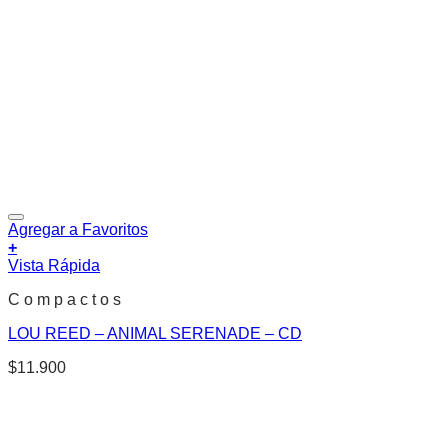
Agregar a Favoritos
+
Vista Rápida
C o m p a c t o s
LOU REED – ANIMAL SERENADE – CD
$
11.900