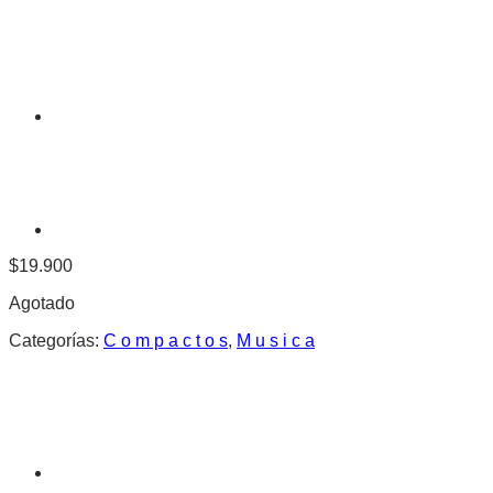
$
19.900
Agotado
Categorías:
C o m p a c t o s
,
M u s i c a