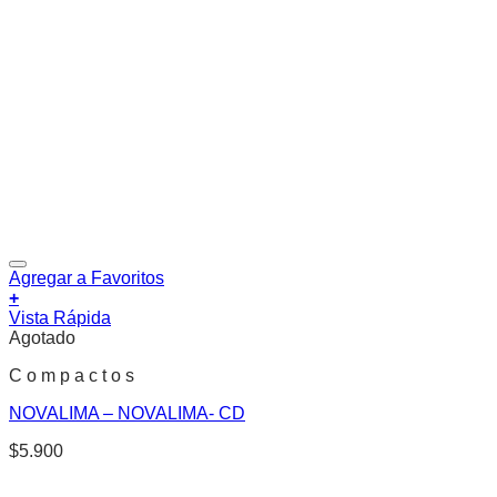
Agregar a Favoritos
+
Vista Rápida
Agotado
C o m p a c t o s
NOVALIMA – NOVALIMA- CD
$
5.900