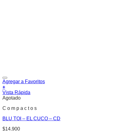
Agregar a Favoritos
+
Vista Rápida
Agotado
C o m p a c t o s
BLU TOI – EL CUCO – CD
$
14.900