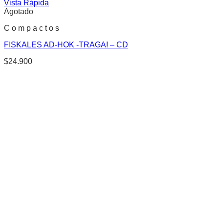
Vista Rápida
Agotado
C o m p a c t o s
FISKALES AD-HOK -TRAGA! – CD
$
24.900