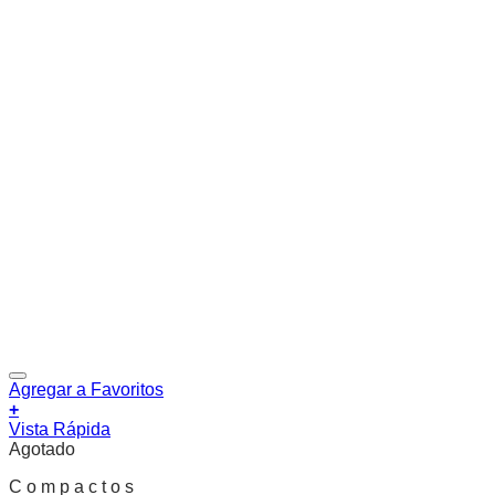
Agregar a Favoritos
+
Vista Rápida
Agotado
C o m p a c t o s