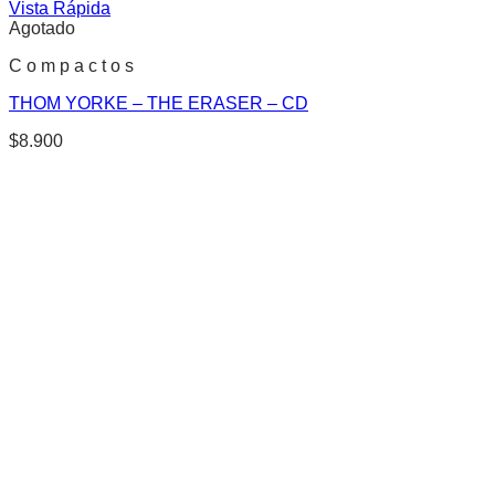
Vista Rápida
Agotado
C o m p a c t o s
THOM YORKE – THE ERASER – CD
$
8.900