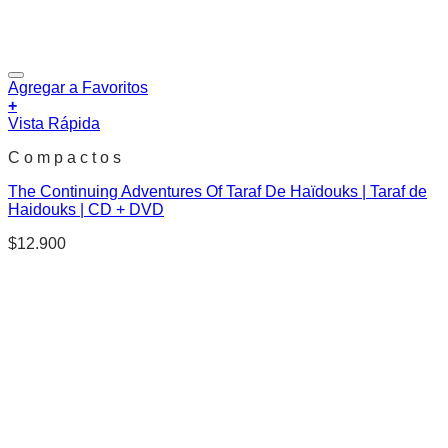
Agregar a Favoritos
+
Vista Rápida
C o m p a c t o s
The Continuing Adventures Of Taraf De Haïdouks | Taraf de
Haidouks | CD + DVD
$
12.900