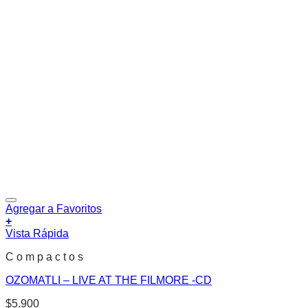
Agregar a Favoritos
+
Vista Rápida
C o m p a c t o s
OZOMATLI – LIVE AT THE FILMORE -CD
$
5.900