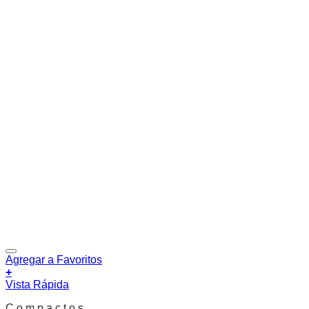
Agregar a Favoritos
+
Vista Rápida
C o m p a c t o s