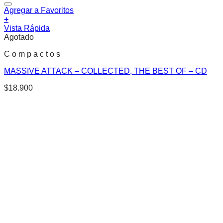
Agregar a Favoritos
+
Vista Rápida
Agotado
C o m p a c t o s
MASSIVE ATTACK – COLLECTED, THE BEST OF – CD
$
18.900