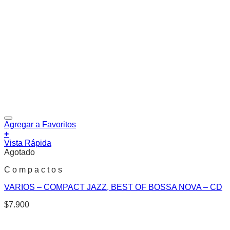
Agregar a Favoritos
+
Vista Rápida
Agotado
C o m p a c t o s
VARIOS – COMPACT JAZZ, BEST OF BOSSA NOVA – CD
$
7.900