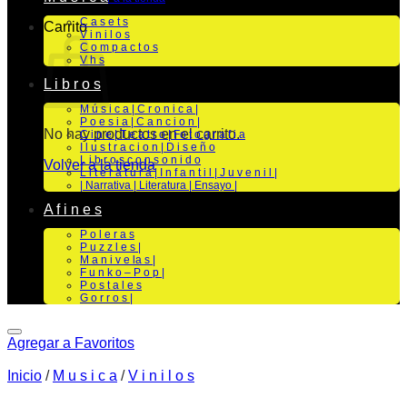
C a s e t s
Carrito
V i n i l o s
C o m p a c t o s
V h s
L i b r o s
M ú s i c a | C r o n i c a |
P o e s i a | C a n c i o n |
No hay productos en el carrito.
C i n e | T e a t r o | Fo t o g r a f i a
I l u s t r a c i o n | D i s e ñ o
L i b r o s c o n s o n i d o
Volver a la tienda
L i t e r a t u r a | I n f a n t i l | J u v e n i l |
| Narrativa | Literatura | Ensayo |
A f i n e s
P o l e r a s
P u z z l e s |
M a n i v e la s |
F u n k o – P o p |
P o s t a l e s
G o r r o s |
Agregar a Favoritos
Inicio
/
M u s i c a
/
V i n i l o s