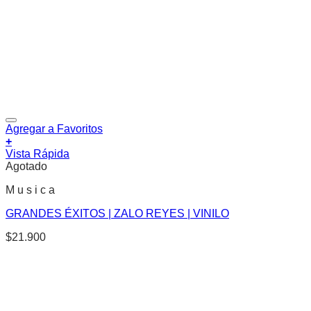
Agregar a Favoritos
+
Vista Rápida
Agotado
M u s i c a
GRANDES ÉXITOS | ZALO REYES | VINILO
$
21.900