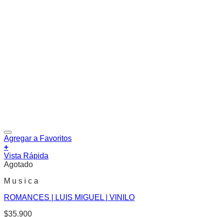
Agregar a Favoritos
+
Vista Rápida
Agotado
M u s i c a
ROMANCES | LUIS MIGUEL | VINILO
$
35.900