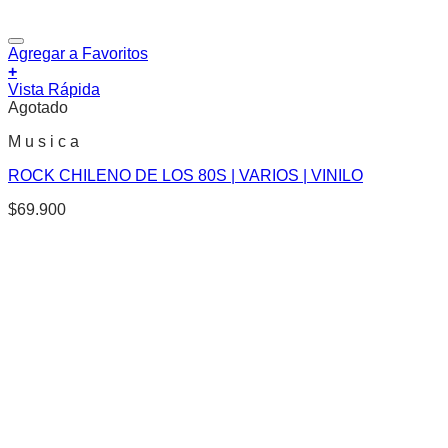
Agregar a Favoritos
+
Vista Rápida
Agotado
M u s i c a
ROCK CHILENO DE LOS 80S | VARIOS | VINILO
$
69.900