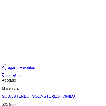
Agregar a Favoritos
+
Vista Rápida
Agotado
M u s i c a
SODA STEREO | SODA STEREO | VINILO
$
23.900