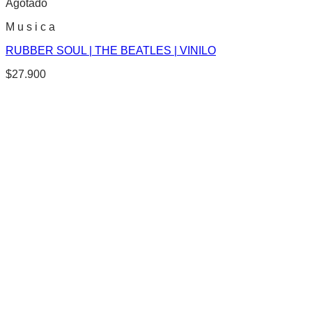
Agotado
M u s i c a
RUBBER SOUL | THE BEATLES | VINILO
$
27.900