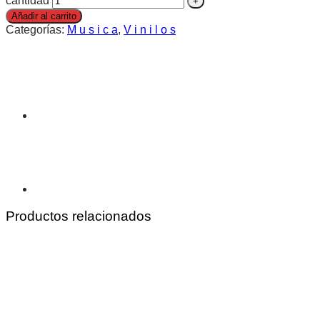
cantidad
Añadir al carrito
Categorías:
M u s i c a
,
V i n i l o s
Productos relacionados