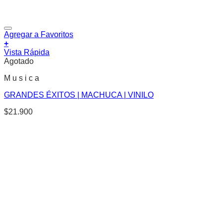
Agregar a Favoritos
+
Vista Rápida
Agotado
M u s i c a
GRANDES ÉXITOS | MACHUCA | VINILO
$
21.900