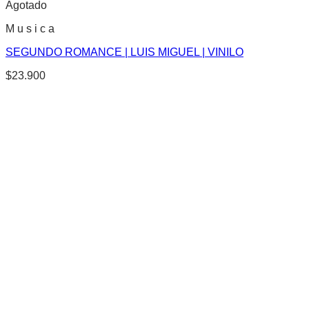
Agotado
M u s i c a
SEGUNDO ROMANCE | LUIS MIGUEL | VINILO
$
23.900