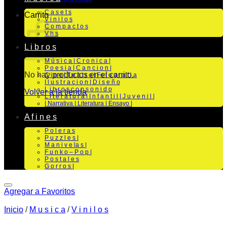
C a s e t s
Carrito
V i n i l o s
C o m p a c t o s
V h s
L i b r o s
M ú s i c a | C r o n i c a |
P o e s i a | C a n c i o n |
No hay productos en el carrito.
C i n e | T e a t r o | Fo t o g r a f i a
I l u s t r a c i o n | D i s e ñ o
L i b r o s c o n s o n i d o
Volver a la tienda
L i t e r a t u r a | I n f a n t i l | J u v e n i l |
| Narrativa | Literatura | Ensayo |
A f i n e s
P o l e r a s
P u z z l e s |
M a n i v e la s |
F u n k o – P o p |
P o s t a l e s
G o r r o s |
Agregar a Favoritos
Inicio
/
M u s i c a
/
V i n i l o s