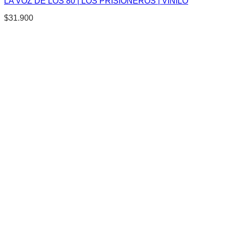
LA VOZ DE LOS 80 | LOS PRISIONEROS | VINILO
$
31.900