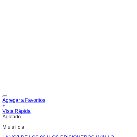
Agregar a Favoritos
+
Vista Rápida
Agotado
M u s i c a