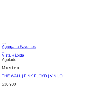
Agregar a Favoritos
+
Vista Rápida
Agotado
M u s i c a
THE WALL | PINK FLOYD | VINILO
$
36.900