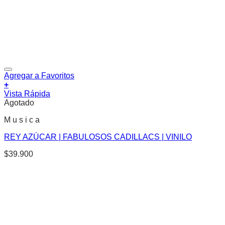
Agregar a Favoritos
+
Vista Rápida
Agotado
M u s i c a
REY AZÚCAR | FABULOSOS CADILLACS | VINILO
$
39.900