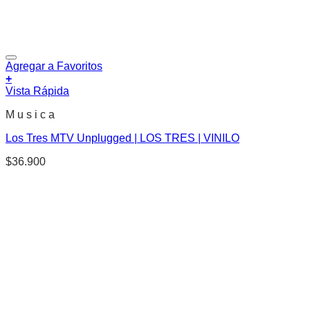
Agregar a Favoritos
+
Vista Rápida
M u s i c a
Los Tres MTV Unplugged | LOS TRES | VINILO
$
36.900