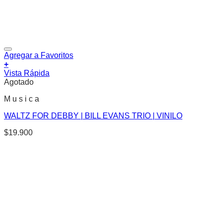
Agregar a Favoritos
+
Vista Rápida
Agotado
M u s i c a
WALTZ FOR DEBBY | BILL EVANS TRIO | VINILO
$
19.900