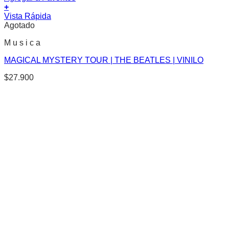
+
Vista Rápida
Agotado
M u s i c a
MAGICAL MYSTERY TOUR | THE BEATLES | VINILO
$
27.900