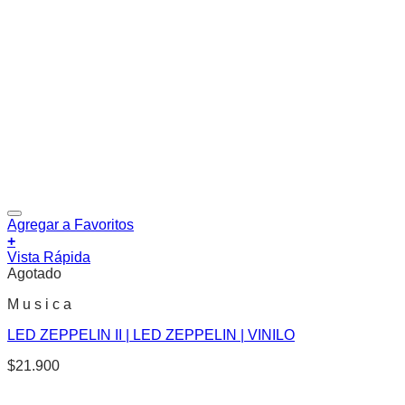
Agregar a Favoritos
+
Vista Rápida
Agotado
M u s i c a
LED ZEPPELIN II | LED ZEPPELIN | VINILO
$
21.900