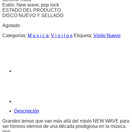
Estilo: New wave, pop rock
ESTADO DEL PRODUCTO
DISCO NUEVO Y SELLADO
Agotado
Categorías:
M u s i c a
,
V i n i l o s
Etiqueta:
Vinilo Nuevo
Descripción
Grandes temas que van más allá del rotulo NEW WAVE para
ser himnos eternos de una década prodigiosa en la música
pop.