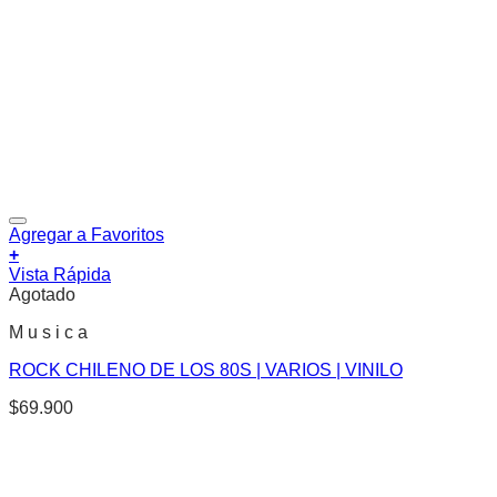
Agregar a Favoritos
+
Vista Rápida
Agotado
M u s i c a
ROCK CHILENO DE LOS 80S | VARIOS | VINILO
$
69.900