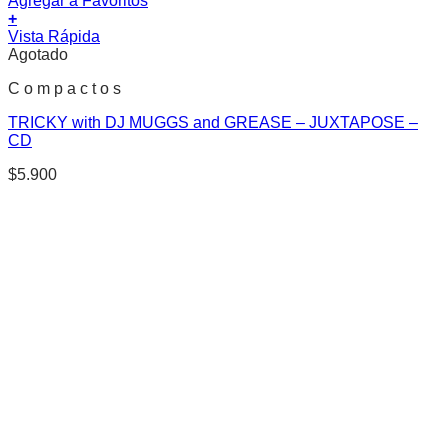
Agregar a Favoritos
+
Vista Rápida
Agotado
C o m p a c t o s
TRICKY with DJ MUGGS and GREASE – JUXTAPOSE –
CD
$
5.900