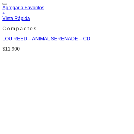
Agregar a Favoritos
+
Vista Rápida
C o m p a c t o s
LOU REED – ANIMAL SERENADE – CD
$
11.900