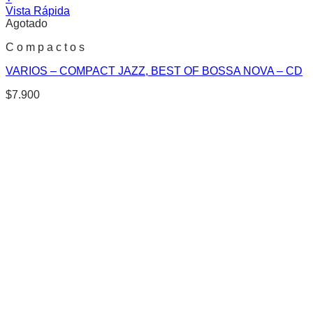
Vista Rápida
Agotado
C o m p a c t o s
VARIOS – COMPACT JAZZ, BEST OF BOSSA NOVA – CD
$
7.900