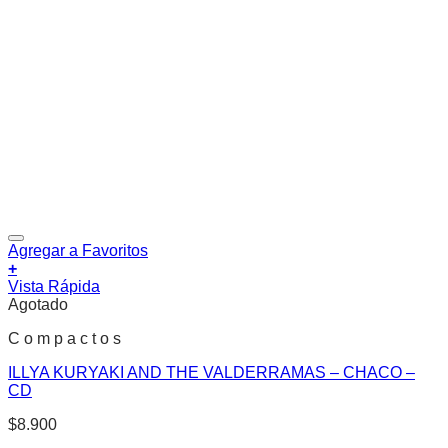
Agregar a Favoritos
+
Vista Rápida
Agotado
C o m p a c t o s
ILLYA KURYAKI AND THE VALDERRAMAS – CHACO –
CD
$
8.900