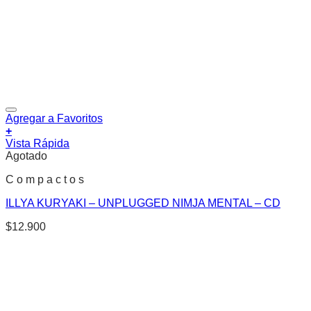
Agregar a Favoritos
+
Vista Rápida
Agotado
C o m p a c t o s
ILLYA KURYAKI – UNPLUGGED NIMJA MENTAL – CD
$
12.900