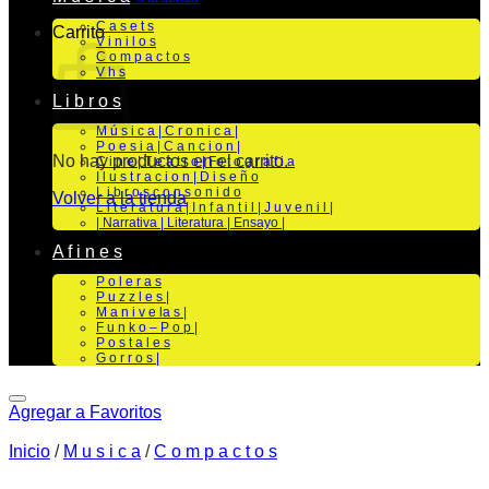
C a s e t s
Carrito
V i n i l o s
C o m p a c t o s
V h s
L i b r o s
M ú s i c a | C r o n i c a |
P o e s i a | C a n c i o n |
No hay productos en el carrito.
C i n e | T e a t r o | Fo t o g r a f i a
I l u s t r a c i o n | D i s e ñ o
L i b r o s c o n s o n i d o
Volver a la tienda
L i t e r a t u r a | I n f a n t i l | J u v e n i l |
| Narrativa | Literatura | Ensayo |
A f i n e s
P o l e r a s
P u z z l e s |
M a n i v e la s |
F u n k o – P o p |
P o s t a l e s
G o r r o s |
Agregar a Favoritos
Inicio
/
M u s i c a
/
C o m p a c t o s