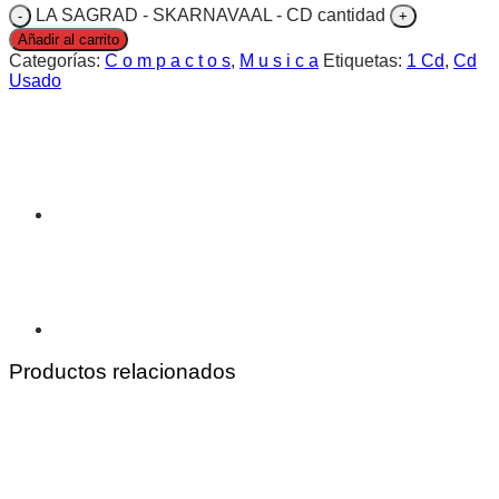
LA SAGRAD - SKARNAVAAL - CD cantidad
Añadir al carrito
Categorías:
C o m p a c t o s
,
M u s i c a
Etiquetas:
1 Cd
,
Cd
Usado
Productos relacionados