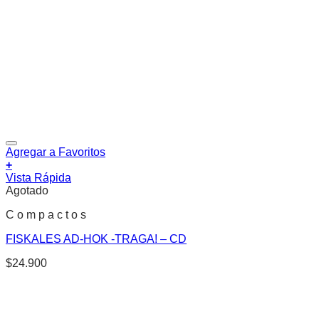
Agregar a Favoritos
+
Vista Rápida
Agotado
C o m p a c t o s
FISKALES AD-HOK -TRAGA! – CD
$
24.900