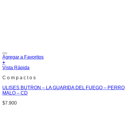
Agregar a Favoritos
+
Vista Rápida
C o m p a c t o s
ULISES BUTRON – LA GUARIDA DEL FUEGO – PERRO
MALO – CD
$
7.900