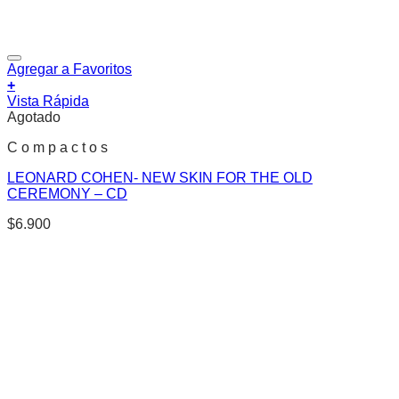
Agregar a Favoritos
+
Vista Rápida
Agotado
C o m p a c t o s
LEONARD COHEN- NEW SKIN FOR THE OLD
CEREMONY – CD
$
6.900