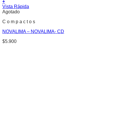
+
Vista Rápida
Agotado
C o m p a c t o s
NOVALIMA – NOVALIMA- CD
$
5.900