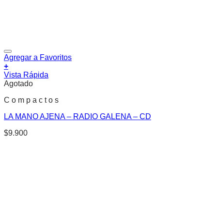
Agregar a Favoritos
+
Vista Rápida
Agotado
C o m p a c t o s
LA MANO AJENA – RADIO GALENA – CD
$
9.900