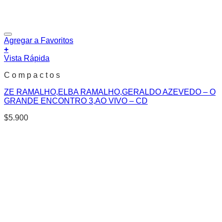
Agregar a Favoritos
+
Vista Rápida
C o m p a c t o s
ZE RAMALHO,ELBA RAMALHO,GERALDO AZEVEDO – O
GRANDE ENCONTRO 3,AO VIVO – CD
$
5.900