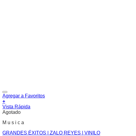
Agregar a Favoritos
+
Vista Rápida
Agotado
M u s i c a
GRANDES ÉXITOS | ZALO REYES | VINILO