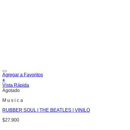
Agregar a Favoritos
+
Vista Rápida
Agotado
M u s i c a
RUBBER SOUL | THE BEATLES | VINILO
$
27.900