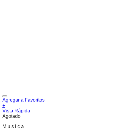
Agregar a Favoritos
+
Vista Rápida
Agotado
M u s i c a