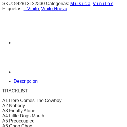
SKU:
842812122330
Categorías:
M u s i c a
,
V i n i l o s
Etiquetas:
1 Vinilo
,
Vinilo Nuevo
Descripción
TRACKLIST
A1 Here Comes The Cowboy
A2 Nobody
A3 Finally Alone
A4 Little Dogs March
A5 Preoccupied
A6 Choo Choo