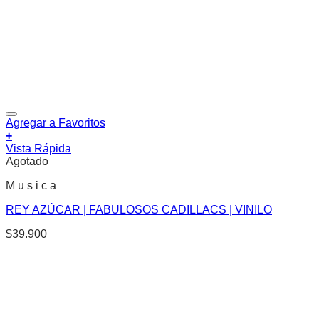
Agregar a Favoritos
+
Vista Rápida
Agotado
M u s i c a
REY AZÚCAR | FABULOSOS CADILLACS | VINILO
$
39.900