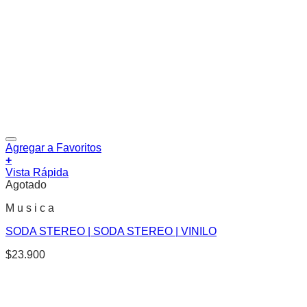
Agregar a Favoritos
+
Vista Rápida
Agotado
M u s i c a
SODA STEREO | SODA STEREO | VINILO
$
23.900