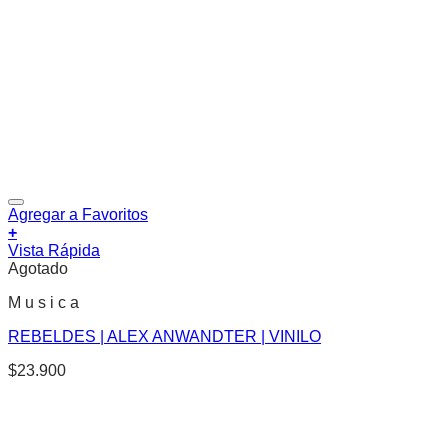
Agregar a Favoritos
+
Vista Rápida
Agotado
M u s i c a
REBELDES | ALEX ANWANDTER | VINILO
$
23.900