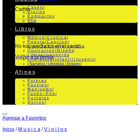
C a s e t s
Carrito
V i n i l o s
C o m p a c t o s
V h s
L i b r o s
M ú s i c a | C r o n i c a |
P o e s i a | C a n c i o n |
No hay productos en el carrito.
C i n e | T e a t r o | Fo t o g r a f i a
I l u s t r a c i o n | D i s e ñ o
L i b r o s c o n s o n i d o
Volver a la tienda
L i t e r a t u r a | I n f a n t i l | J u v e n i l |
| Narrativa | Literatura | Ensayo |
A f i n e s
P o l e r a s
P u z z l e s |
M a n i v e la s |
F u n k o – P o p |
P o s t a l e s
G o r r o s |
Agregar a Favoritos
Inicio
/
M u s i c a
/
V i n i l o s