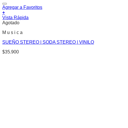
Agregar a Favoritos
+
Vista Rápida
Agotado
M u s i c a
SUEÑO STEREO | SODA STEREO | VINILO
$
35.900