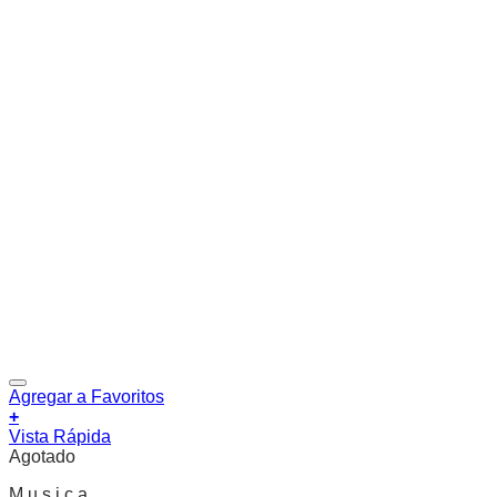
Agregar a Favoritos
+
Vista Rápida
Agotado
M u s i c a