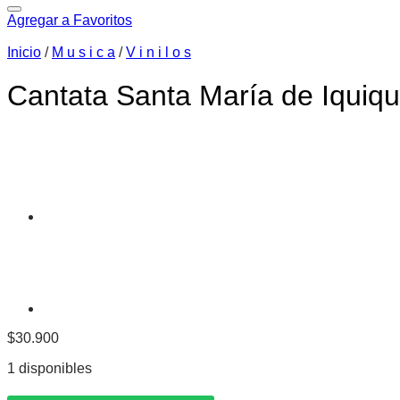
Agregar a Favoritos
Inicio
/
M u s i c a
/
V i n i l o s
Cantata Santa María de Iquique
$
30.900
1 disponibles