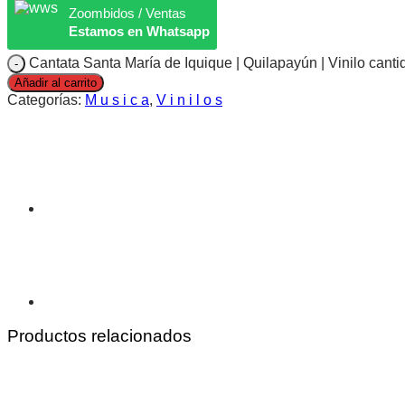
Zoombidos / Ventas
Estamos en Whatsapp
Cantata Santa María de Iquique | Quilapayún | Vinilo canti
Añadir al carrito
Categorías:
M u s i c a
,
V i n i l o s
Productos relacionados