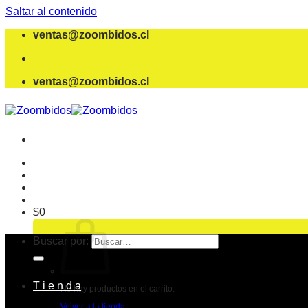
Saltar al contenido
ventas@zoombidos.cl
ventas@zoombidos.cl
$
0
Buscar por:
T i e n d a
No hay productos en el carrito.
Volver a la tienda