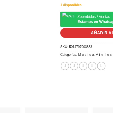
1 disponibles
Zoombidos / Ventas
Estamos en Whatsa
AÑADIR A
SKU:
5014797903883
Categorías:
M u s i c a
,
V i n i l o s