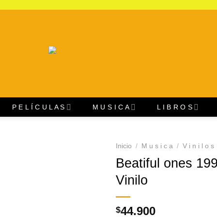
P E L Í C U L A S
M U S I C A
L I B R O S
Inicio
/
M u s i c a
/
V i n i l o s
Beatiful ones 19
Agregar
Vinilo
a
Favoritos
44.900
$