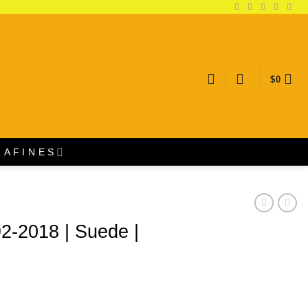
$
0
A F I N E S
92-2018 | Suede |