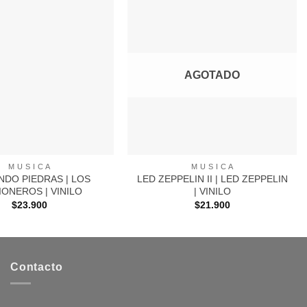
Agregar
Agregar
a
a
Favoritos
Favoritos
AGOTADO
+
M U S I C A
M U S I C A
NDO PIEDRAS | LOS
LED ZEPPELIN II | LED ZEPPELIN
IONEROS | VINILO
| VINILO
$
23.900
$
21.900
Contacto