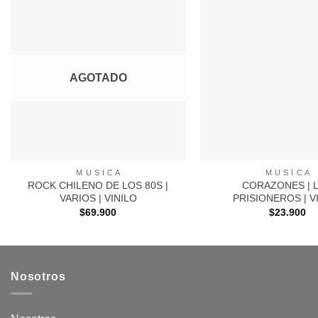
Agregar
a
Favoritos
AGOTADO
+
+
M U S I C A
M U S I C A
ROCK CHILENO DE LOS 80S |
CORAZONES | 
VARIOS | VINILO
PRISIONEROS | V
$
69.900
$
23.900
Nosotros