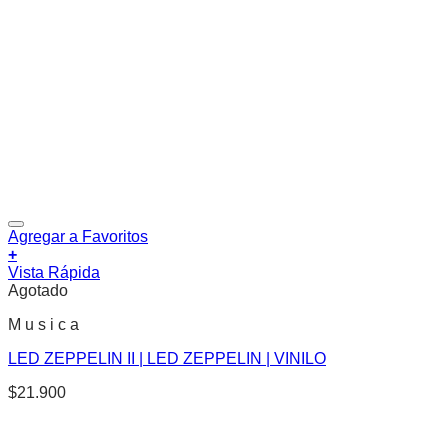
Agregar a Favoritos
+
Vista Rápida
Agotado
M u s i c a
LED ZEPPELIN II | LED ZEPPELIN | VINILO
$
21.900