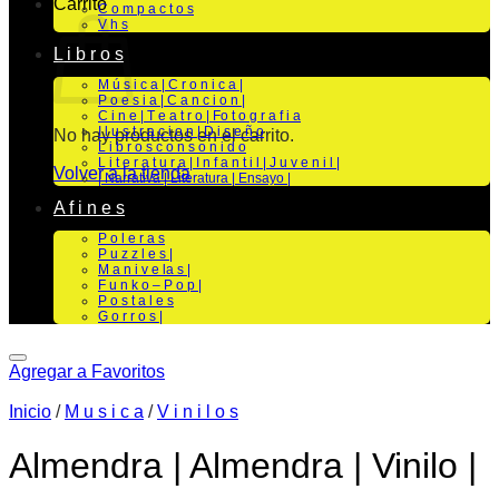
Carrito
C o m p a c t o s
V h s
L i b r o s
M ú s i c a | C r o n i c a |
P o e s i a | C a n c i o n |
C i n e | T e a t r o | Fo t o g r a f i a
I l u s t r a c i o n | D i s e ñ o
No hay productos en el carrito.
L i b r o s c o n s o n i d o
L i t e r a t u r a | I n f a n t i l | J u v e n i l |
Volver a la tienda
| Narrativa | Literatura | Ensayo |
A f i n e s
P o l e r a s
P u z z l e s |
M a n i v e la s |
F u n k o – P o p |
P o s t a l e s
G o r r o s |
Agregar a Favoritos
Inicio
/
M u s i c a
/
V i n i l o s
Almendra | Almendra | Vinilo |