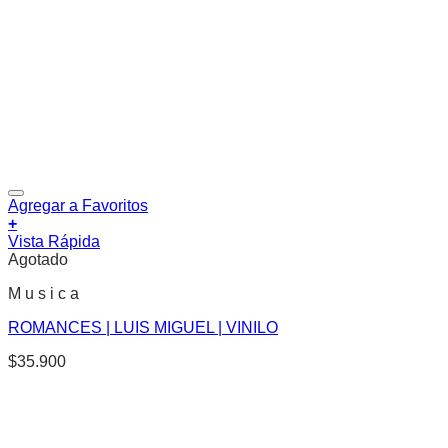
Agregar a Favoritos
+
Vista Rápida
Agotado
M u s i c a
ROMANCES | LUIS MIGUEL | VINILO
$
35.900