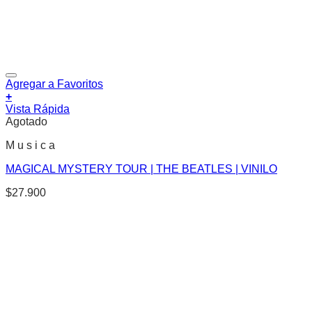
Agregar a Favoritos
+
Vista Rápida
Agotado
M u s i c a
MAGICAL MYSTERY TOUR | THE BEATLES | VINILO
$
27.900