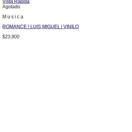
Vista Rápida
Agotado
M u s i c a
ROMANCE | LUIS MIGUEL | VINILO
$
23.900