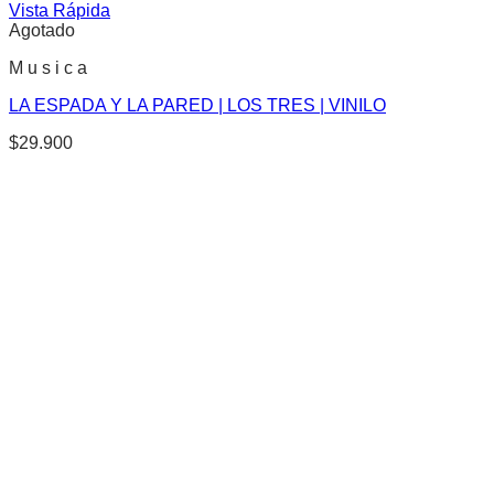
Vista Rápida
Agotado
M u s i c a
LA ESPADA Y LA PARED | LOS TRES | VINILO
$
29.900