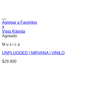
Agregar a Favoritos
+
Vista Rápida
Agotado
M u s i c a
UNPLUGGED | NIRVANA | VINILO
$
29.900