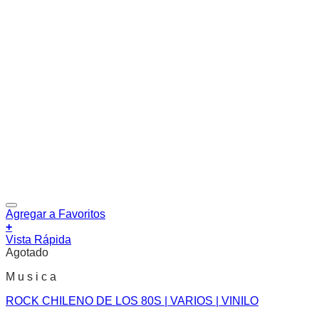
Agregar a Favoritos
+
Vista Rápida
Agotado
M u s i c a
ROCK CHILENO DE LOS 80S | VARIOS | VINILO