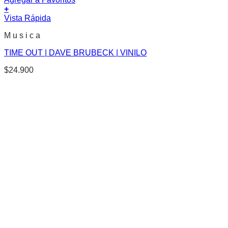
+
Vista Rápida
M u s i c a
TIME OUT | DAVE BRUBECK | VINILO
$
24.900