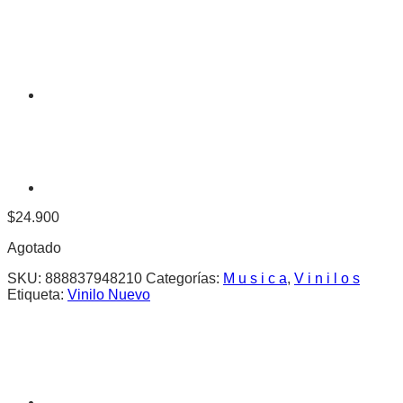
$
24.900
Agotado
SKU:
888837948210
Categorías:
M u s i c a
,
V i n i l o s
Etiqueta:
Vinilo Nuevo