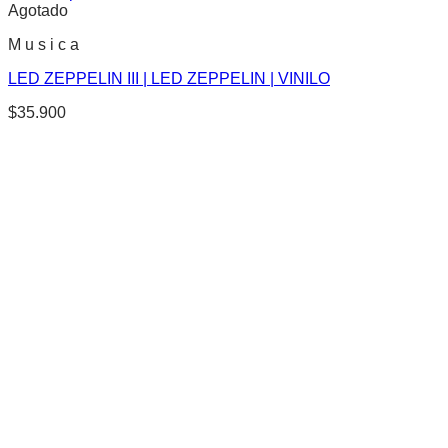
Agotado
M u s i c a
LED ZEPPELIN III | LED ZEPPELIN | VINILO
$
35.900