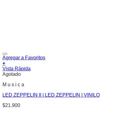
Agregar a Favoritos
+
Vista Rápida
Agotado
M u s i c a
LED ZEPPELIN II | LED ZEPPELIN | VINILO
$
21.900