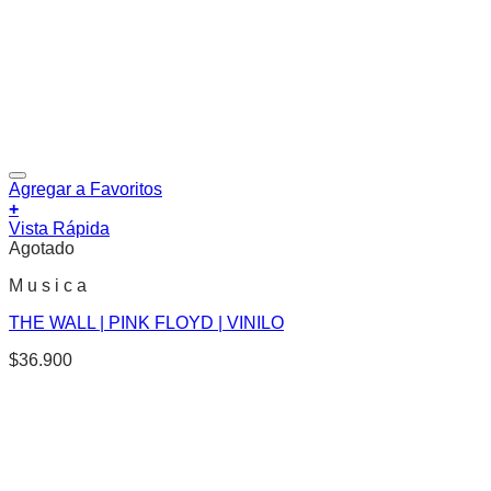
Agregar a Favoritos
+
Vista Rápida
Agotado
M u s i c a
THE WALL | PINK FLOYD | VINILO
$
36.900