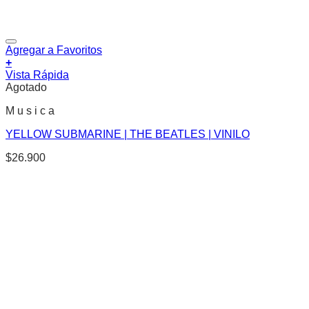
Agregar a Favoritos
+
Vista Rápida
Agotado
M u s i c a
YELLOW SUBMARINE | THE BEATLES | VINILO
$
26.900