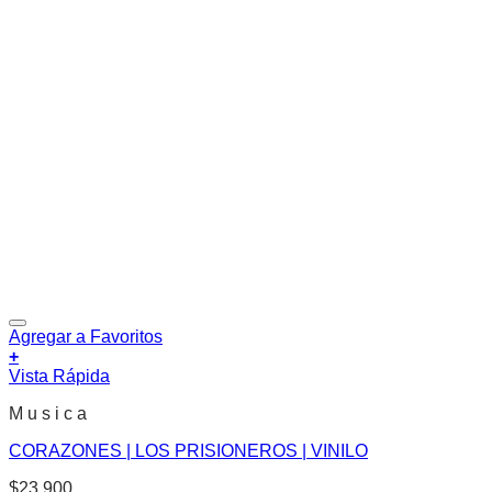
Agregar a Favoritos
+
Vista Rápida
M u s i c a
CORAZONES | LOS PRISIONEROS | VINILO
$
23.900