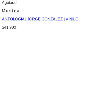
Agotado
M u s i c a
ANTOLOGÍA | JORGE GONZÁLEZ | VINILO
$
41.900