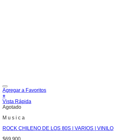
Agregar a Favoritos
+
Vista Rápida
Agotado
M u s i c a
ROCK CHILENO DE LOS 80S | VARIOS | VINILO
$
69.900