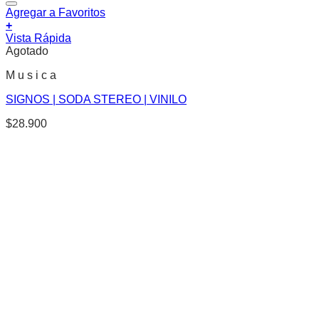
Agregar a Favoritos
+
Vista Rápida
Agotado
M u s i c a
SIGNOS | SODA STEREO | VINILO
$
28.900