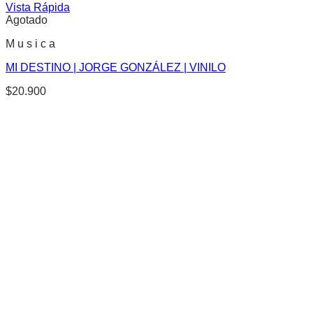
Vista Rápida
Agotado
M u s i c a
MI DESTINO | JORGE GONZÁLEZ | VINILO
$
20.900