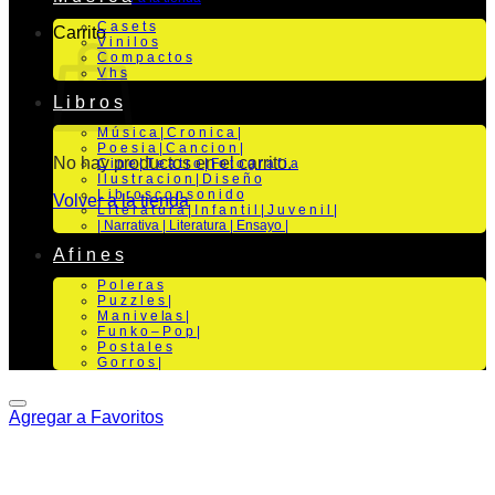
C a s e t s
Carrito
V i n i l o s
C o m p a c t o s
V h s
L i b r o s
M ú s i c a | C r o n i c a |
P o e s i a | C a n c i o n |
No hay productos en el carrito.
C i n e | T e a t r o | Fo t o g r a f i a
I l u s t r a c i o n | D i s e ñ o
L i b r o s c o n s o n i d o
Volver a la tienda
L i t e r a t u r a | I n f a n t i l | J u v e n i l |
| Narrativa | Literatura | Ensayo |
A f i n e s
P o l e r a s
P u z z l e s |
M a n i v e la s |
F u n k o – P o p |
P o s t a l e s
G o r r o s |
Agregar a Favoritos