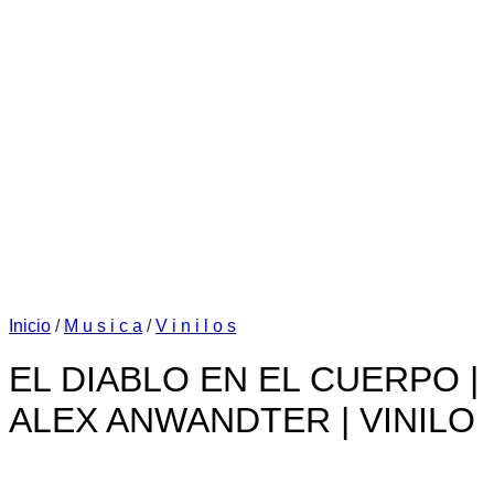
Inicio
/
M u s i c a
/
V i n i l o s
EL DIABLO EN EL CUERPO |
ALEX ANWANDTER | VINILO