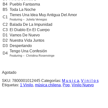
B4
Pueblo Fantasma
B5
Toda La Noche
Tienes Una Idea Muy Antigua Del Amor
C1
Featuring – Julieta Venegas
C2
Balada De La Impunidad
C3
El Diablo En El Cuerpo
D1
Vamos De Nuevo
D2
Nuestra Vida Juntos
D3
Despertando
Tengo Una Confesión
D4
Featuring – Christina Rosenvinge
Agotado
SKU:
7800001012445
Categorías:
M u s i c a
,
V i n i l o s
Etiquetas:
1 Vinilo
,
música chilena
,
Pop
,
Vinilo Nuevo