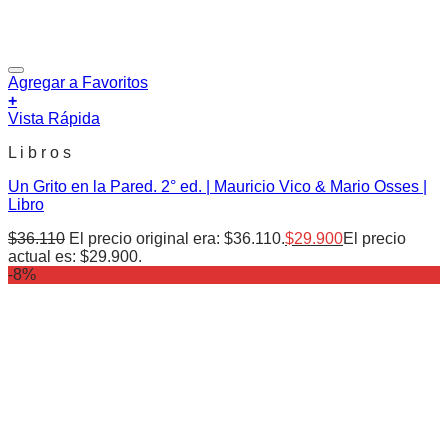
Agregar a Favoritos
+
Vista Rápida
L i b r o s
Un Grito en la Pared. 2° ed. | Mauricio Vico & Mario Osses |
Libro
$
36.110
El precio original era: $36.110.
$
29.900
El precio
actual es: $29.900.
-8%