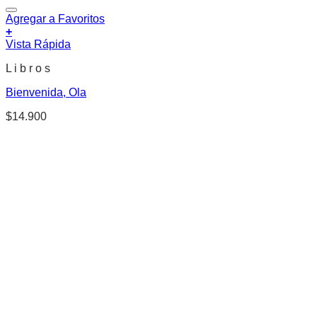
Agregar a Favoritos
+
Vista Rápida
L i b r o s
Bienvenida, Ola
$
14.900