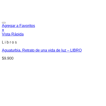
Agregar a Favoritos
+
Vista Rápida
L i b r o s
Aguaturbia. Retrato de una vida de luz – LIBRO
$
9.900