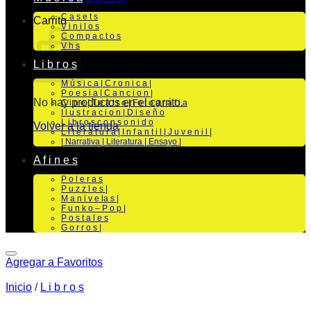
C a s e t s
Carrito
V i n i l o s
C o m p a c t o s
V h s
L i b r o s
M ú s i c a | C r o n i c a |
P o e s i a | C a n c i o n |
No hay productos en el carrito.
C i n e | T e a t r o | Fo t o g r a f i a
I l u s t r a c i o n | D i s e ñ o
L i b r o s c o n s o n i d o
Volver a la tienda
L i t e r a t u r a | I n f a n t i l | J u v e n i l |
| Narrativa | Literatura | Ensayo |
A f i n e s
P o l e r a s
P u z z l e s |
M a n i v e la s |
F u n k o – P o p |
P o s t a l e s
G o r r o s |
Agregar a Favoritos
Inicio
/
L i b r o s