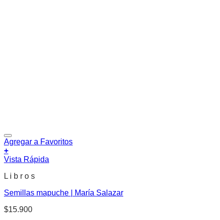
Agregar a Favoritos
+
Vista Rápida
L i b r o s
Semillas mapuche | María Salazar
$
15.900