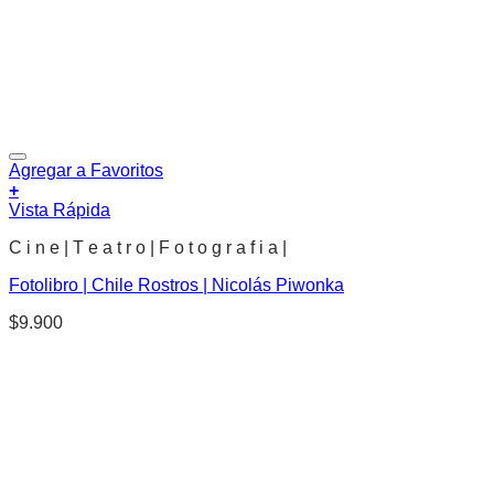
Agregar a Favoritos
+
Vista Rápida
C i n e | T e a t r o | F o t o g r a f i a |
Fotolibro | Chile Rostros | Nicolás Piwonka
$
9.900