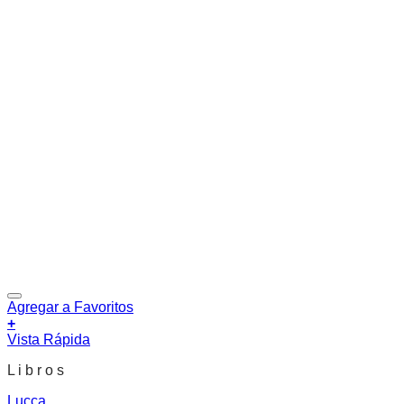
Agregar a Favoritos
+
Vista Rápida
L i b r o s
Lucca