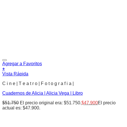
Agregar a Favoritos
+
Vista Rápida
C i n e | T e a t r o | F o t o g r a f i a |
Cuadernos de Alicia | Alicia Vega | Libro
$
51.750
El precio original era: $51.750.
$
47.900
El precio
actual es: $47.900.