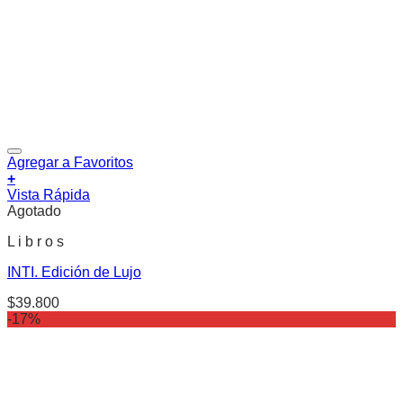
Agregar a Favoritos
+
Vista Rápida
Agotado
L i b r o s
INTI. Edición de Lujo
$
39.800
-17%