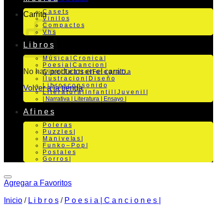
C a s e t s
Carrito
V i n i l o s
C o m p a c t o s
V h s
L i b r o s
M ú s i c a | C r o n i c a |
P o e s i a | C a n c i o n |
No hay productos en el carrito.
C i n e | T e a t r o | Fo t o g r a f i a
I l u s t r a c i o n | D i s e ñ o
L i b r o s c o n s o n i d o
Volver a la tienda
L i t e r a t u r a | I n f a n t i l | J u v e n i l |
| Narrativa | Literatura | Ensayo |
A f i n e s
P o l e r a s
P u z z l e s |
M a n i v e la s |
F u n k o – P o p |
P o s t a l e s
G o r r o s |
Agregar a Favoritos
Inicio
/
L i b r o s
/
P o e s i a | C a n c i o n e s |