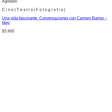
Agotado
C i n e | T e a t r o | F o t o g r a f i a |
Una vida fascinante. Conversaciones con Carmen Barros –
libro
$
5.900