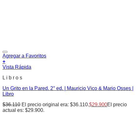
Agregar a Favoritos
+
Vista Rápida
L i b r o s
Un Grito en la Pared. 2° ed. | Mauricio Vico & Mario Osses |
Libro
$
36.110
El precio original era: $36.110.
$
29.900
El precio
actual es: $29.900.