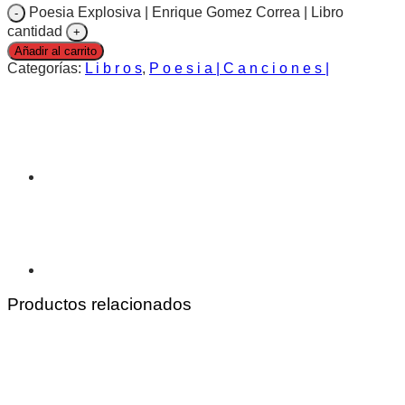
Poesia Explosiva | Enrique Gomez Correa | Libro
cantidad
Añadir al carrito
Categorías:
L i b r o s
,
P o e s i a | C a n c i o n e s |
Productos relacionados