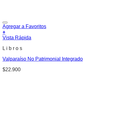
Agregar a Favoritos
+
Vista Rápida
L i b r o s
Valparaíso No Patrimonial Integrado
$
22.900