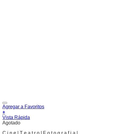
Agregar a Favoritos
+
Vista Rápida
Agotado
C i n e | T e a t r o | F o t o g r a f i a |