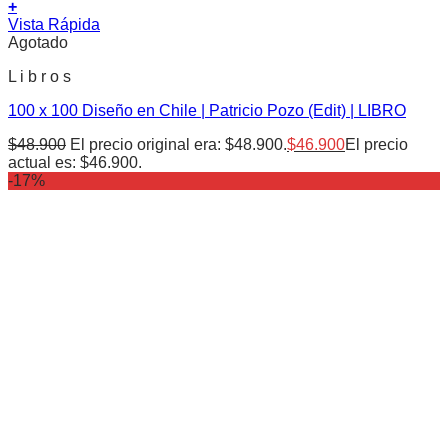
+
Vista Rápida
Agotado
L i b r o s
100 x 100 Diseño en Chile | Patricio Pozo (Edit) | LIBRO
$
48.900
El precio original era: $48.900.
$
46.900
El precio
actual es: $46.900.
-17%