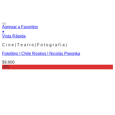
Agregar a Favoritos
+
Vista Rápida
C i n e | T e a t r o | F o t o g r a f i a |
Fotolibro | Chile Rostros | Nicolás Piwonka
$
9.900
-4%