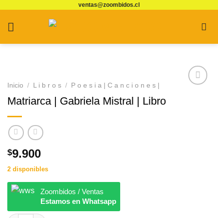
ventas@zoombidos.cl
Saltar
al
contenido
Inicio
/
L i b r o s
/
P o e s i a | C a n c i o n e s |
Agregar
Matriarca | Gabriela Mistral | Libro
a
Favoritos
9.900
$
2 disponibles
Zoombidos / Ventas
Estamos en Whatsapp