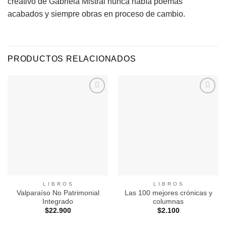
creativo de Gabriela Mistral nunca había poemas
acabados y siempre obras en proceso de cambio.
PRODUCTOS RELACIONADOS
Agregar
Agregar
a
a
Favoritos
Favoritos
L I B R O S
L I B R O S
Valparaíso No Patrimonial
Las 100 mejores crónicas y
Integrado
columnas
$
22.900
$
2.100