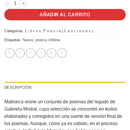
Matriarca | Gabriela Mistral | Libro cantidad
AÑADIR AL CARRITO
Categorías:
L i b r o s
,
P o e s i a | C a n c i o n e s |
Etiquetas:
Nuevo
,
poesía chilena
DESCRIPCIÓN
Matriarca reúne un conjunto de poemas del legado de
Gabriela Mistral, cuya selección se concentró en textos
elaborados y corregidos en una suerte de versión final de
los poemas. Aunque, como ya es sabido, en el proceso