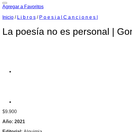
Agregar a Favoritos
Inicio
/
L i b r o s
/
P o e s i a | C a n c i o n e s |
La poesía no es personal | Gon
$
9.900
Año:
2021
Editorial:
Alquimia