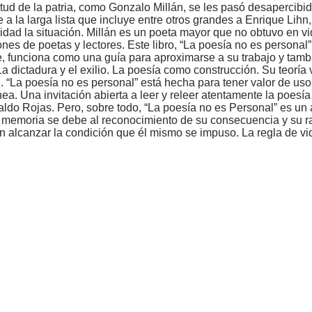
ud de la patria, como Gonzalo Millán, se les pasó desapercibi
 la larga lista que incluye entre otros grandes a Enrique Lihn,
ridad la situación. Millán es un poeta mayor que no obtuvo en v
es de poetas y lectores. Este libro, “La poesía no es personal”
, funciona como una guía para aproximarse a su trabajo y tambi
a dictadura y el exilio. La poesía como construcción. Su teoría v
le. “La poesía no es personal” está hecha para tener valor de uso
ea. Una invitación abierta a leer y releer atentamente la poes
 Rojas. Pero, sobre todo, “La poesía no es Personal” es un aut
 memoria se debe al reconocimiento de su consecuencia y su radi
en alcanzar la condición que él mismo se impuso. La regla de vi