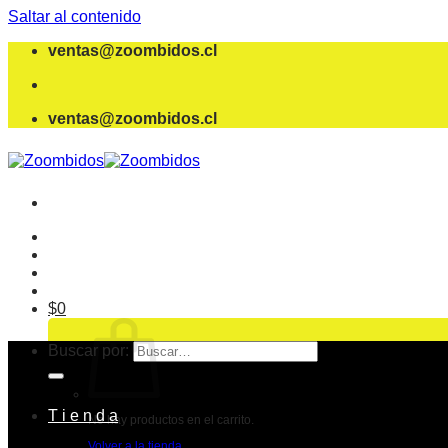
Saltar al contenido
ventas@zoombidos.cl
ventas@zoombidos.cl
$
0
Buscar por:
T i e n d a
No hay productos en el carrito.
Volver a la tienda