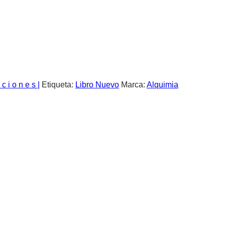
 c i o n e s |
Etiqueta:
Libro Nuevo
Marca:
Alquimia