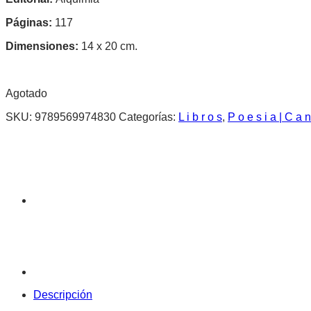
Páginas:
117
Dimensiones:
14 x 20 cm.
Agotado
SKU:
9789569974830
Categorías:
L i b r o s
,
P o e s i a | C a n
Descripción