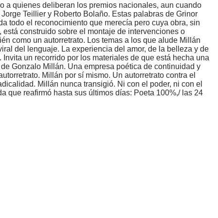
do a quienes deliberan los premios nacionales, aun cuando
 Jorge Teillier y Roberto Bolaño. Estas palabras de Grinor
ida todo el reconocimiento que merecía pero cuya obra, sin
, está construido sobre el montaje de intervenciones o
én como un autorretrato. Los temas a los que alude Millán
iral del lenguaje. La experiencia del amor, de la belleza y de
. Invita un recorrido por los materiales de que está hecha una
ía de Gonzalo Millán. Una empresa poética de continuidad y
orretrato. Millán por sí mismo. Un autorretrato contra el
calidad. Millán nunca transigió. Ni con el poder, ni con el
da que reafirmó hasta sus últimos días: Poeta 100%,/ las 24