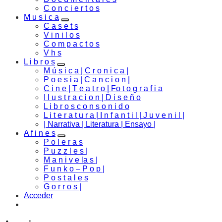
C o n c i e r t o s
M u s i c a
C a s e t s
V i n i l o s
C o m p a c t o s
V h s
L i b r o s
M ú s i c a | C r o n i c a |
P o e s i a | C a n c i o n |
C i n e | T e a t r o | Fo t o g r a f i a
I l u s t r a c i o n | D i s e ñ o
L i b r o s c o n s o n i d o
L i t e r a t u r a | I n f a n t i l | J u v e n i l |
| Narrativa | Literatura | Ensayo |
A f i n e s
P o l e r a s
P u z z l e s |
M a n i v e la s |
F u n k o – P o p |
P o s t a l e s
G o r r o s |
Acceder