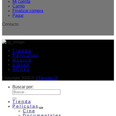
Mi cuenta
Carrito
Finalizar compra
Pagar
Contacto
T i e n d a
P e l í c u l a s
M u s i c a
L i b r o s
A f i n e s
Copyright 2026 ©
VTiendas.cl
Buscar por:
T i e n d a
P e l í c u l a s
C i n e
D o c u m e n t a l e s