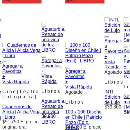
-7%
-4%
Agregar
a
Ag
Favoritos
a
+
Agregar a
Fa
os
Vista
Favoritos
Agregar a
+
Rápida
+
Favoritos
Agregar a
Vis
Agotado
Vista
+
Favoritos
Rá
Rápida
Vista Rápida
+
L i b r o s
o
L i
Vista Rápida
L i b r o s
C i n e | T e a t r o |
INTI.
Agotado
s
Se
F o t o g r a f i a |
Edición
Aguaturbia.
ma
L i b r o s
de Lujo
Retrato de
Cuadernos de
$
39.800
| M
una vida
$
1
Alicia | Alicia Vega
100 x 100 Diseño
Sa
$
9.900
de luz –
| Libro
en Chile | Patricio
|
$
51.750
El precio
LIBRO
Pozo (Edit) |
original era:
$
48.900
El precio
LIBRO