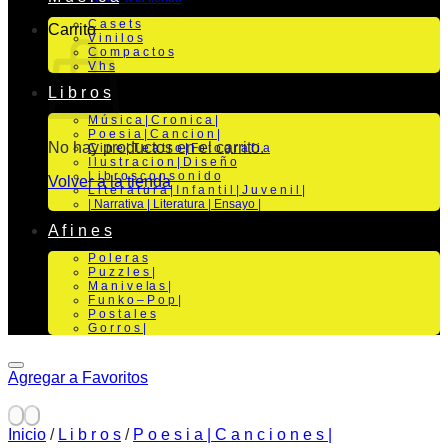
C a s e t s
Carrito
V i n i l o s
C o m p a c t o s
V h s
L i b r o s
M ú s i c a | C r o n i c a |
P o e s i a | C a n c i o n |
No hay productos en el carrito.
C i n e | T e a t r o | Fo t o g r a f i a
I l u s t r a c i o n | D i s e ñ o
L i b r o s c o n s o n i d o
Volver a la tienda
L i t e r a t u r a | I n f a n t i l | J u v e n i l |
| Narrativa | Literatura | Ensayo |
A f i n e s
P o l e r a s
P u z z l e s |
M a n i v e la s |
F u n k o – P o p |
P o s t a l e s
G o r r o s |
Agregar a Favoritos
Inicio
/
L i b r o s
/
P o e s i a | C a n c i o n e s |