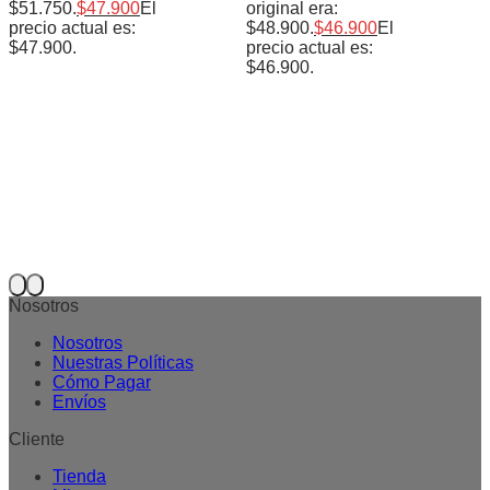
$51.750.
$
47.900
El
original era:
precio actual es:
$48.900.
$
46.900
El
$47.900.
precio actual es:
$46.900.
Nosotros
Nosotros
Nuestras Políticas
Cómo Pagar
Envíos
Cliente
Tienda