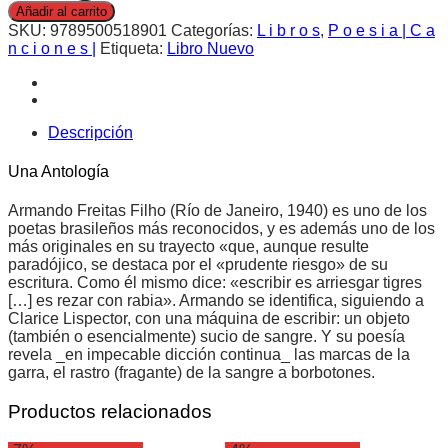
Añadir al carrito
SKU:
9789500518901
Categorías:
L i b r o s
,
P o e s i a | C a
n c i o n e s |
Etiqueta:
Libro Nuevo
Descripción
Una Antología
Armando Freitas Filho (Río de Janeiro, 1940) es uno de los
poetas brasileños más reconocidos, y es además uno de los
más originales en su trayecto «que, aunque resulte
paradójico, se destaca por el «prudente riesgo» de su
escritura. Como él mismo dice: «escribir es arriesgar tigres
[…] es rezar con rabia». Armando se identifica, siguiendo a
Clarice Lispector, con una máquina de escribir: un objeto
(también o esencialmente) sucio de sangre. Y su poesía
revela _en impecable dicción continua_ las marcas de la
garra, el rastro (fragante) de la sangre a borbotones.
Productos relacionados