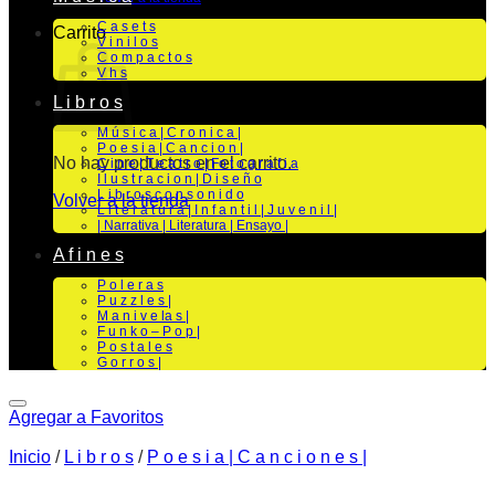
C a s e t s
Carrito
V i n i l o s
C o m p a c t o s
V h s
L i b r o s
M ú s i c a | C r o n i c a |
P o e s i a | C a n c i o n |
No hay productos en el carrito.
C i n e | T e a t r o | Fo t o g r a f i a
I l u s t r a c i o n | D i s e ñ o
L i b r o s c o n s o n i d o
Volver a la tienda
L i t e r a t u r a | I n f a n t i l | J u v e n i l |
| Narrativa | Literatura | Ensayo |
A f i n e s
P o l e r a s
P u z z l e s |
M a n i v e la s |
F u n k o – P o p |
P o s t a l e s
G o r r o s |
Agregar a Favoritos
Inicio
/
L i b r o s
/
P o e s i a | C a n c i o n e s |