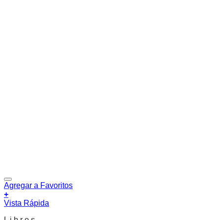
Agregar a Favoritos
+
Vista Rápida
L i b r o s