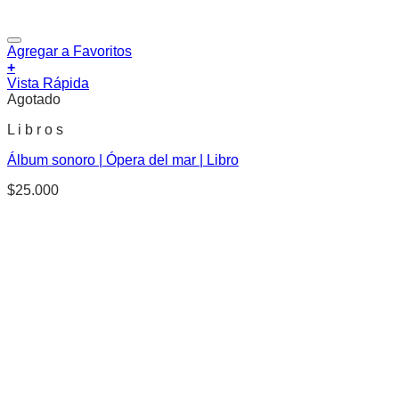
Agregar a Favoritos
+
Vista Rápida
Agotado
L i b r o s
Álbum sonoro | Ópera del mar | Libro
$
25.000