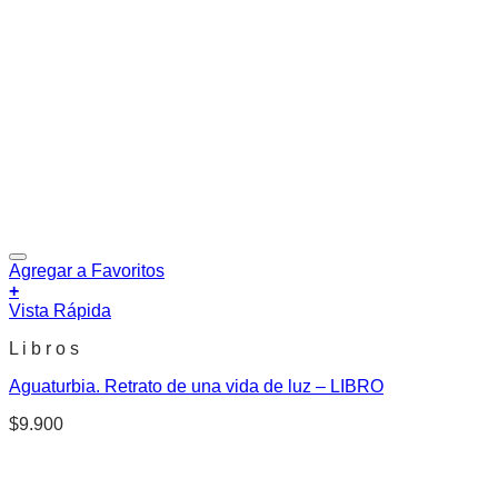
Agregar a Favoritos
+
Vista Rápida
L i b r o s
Aguaturbia. Retrato de una vida de luz – LIBRO
$
9.900