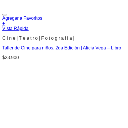
Agregar a Favoritos
+
Vista Rápida
C i n e | T e a t r o | F o t o g r a f i a |
Taller de Cine para niños. 2da Edición | Alicia Vega – Libro
$
23.900