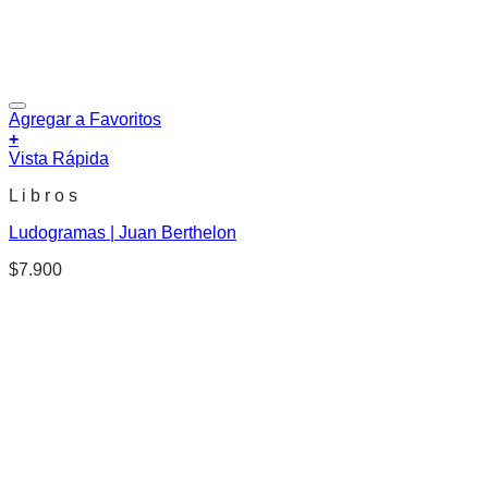
Agregar a Favoritos
+
Vista Rápida
L i b r o s
Ludogramas | Juan Berthelon
$
7.900