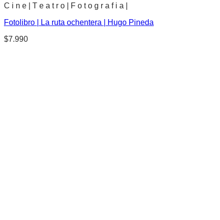
C i n e | T e a t r o | F o t o g r a f i a |
Fotolibro | La ruta ochentera | Hugo Pineda
$
7.990