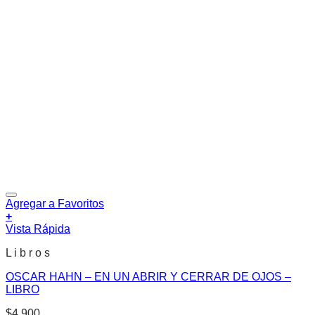
Agregar a Favoritos
+
Vista Rápida
L i b r o s
OSCAR HAHN – EN UN ABRIR Y CERRAR DE OJOS –
LIBRO
$
4.900