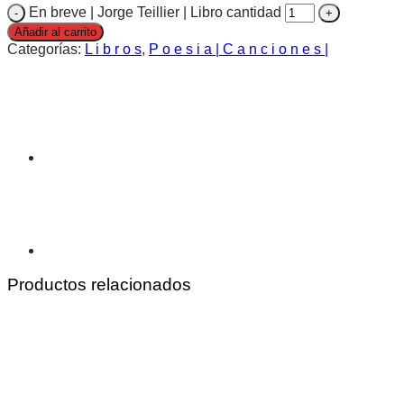
En breve | Jorge Teillier | Libro cantidad
Añadir al carrito
Categorías:
L i b r o s
,
P o e s i a | C a n c i o n e s |
Productos relacionados