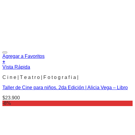
Agregar a Favoritos
+
Vista Rápida
C i n e | T e a t r o | F o t o g r a f i a |
Taller de Cine para niños. 2da Edición | Alicia Vega – Libro
$
23.900
-8%