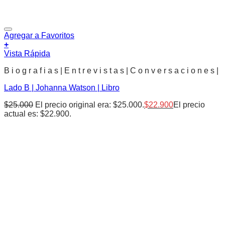
Agregar a Favoritos
+
Vista Rápida
B i o g r a f i a s | E n t r e v i s t a s | C o n v e r s a c i o n e s |
Lado B | Johanna Watson | Libro
$
25.000
El precio original era: $25.000.
$
22.900
El precio
actual es: $22.900.