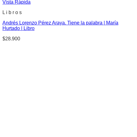
Vista Rápida
L i b r o s
Andrés Lorenzo Pérez Araya. Tiene la palabra | María
Hurtado | Libro
$
28.900