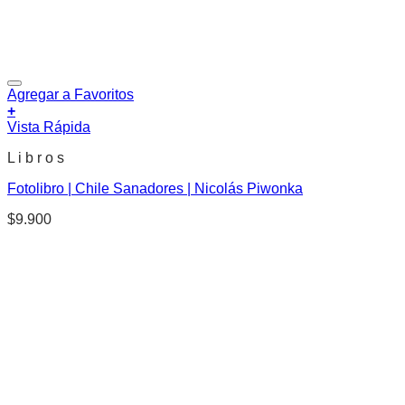
Agregar a Favoritos
+
Vista Rápida
L i b r o s
Fotolibro | Chile Sanadores | Nicolás Piwonka
$
9.900