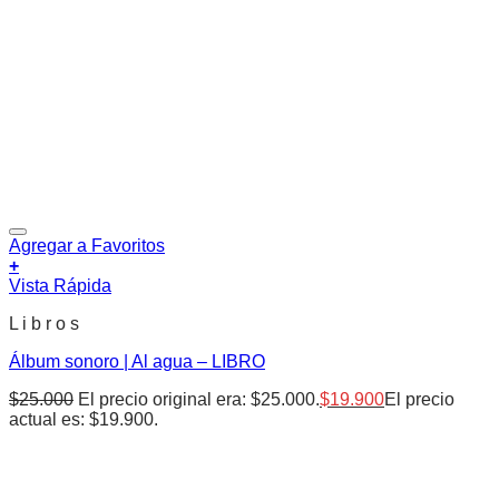
Agregar a Favoritos
+
Vista Rápida
L i b r o s
Álbum sonoro | Al agua – LIBRO
$
25.000
El precio original era: $25.000.
$
19.900
El precio
actual es: $19.900.