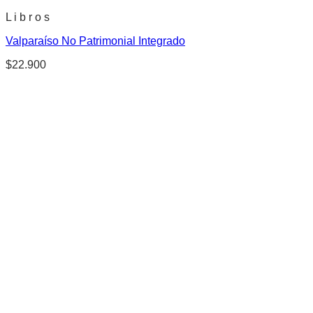
L i b r o s
Valparaíso No Patrimonial Integrado
$
22.900