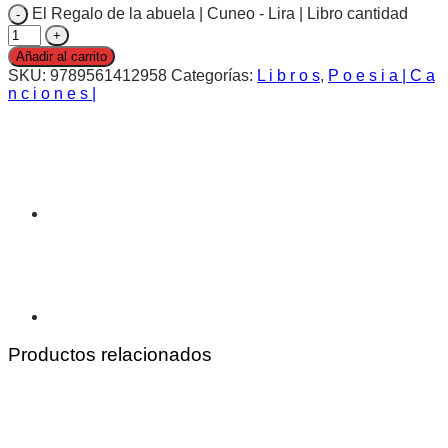
El Regalo de la abuela | Cuneo - Lira | Libro cantidad
Añadir al carrito
SKU:
9789561412958
Categorías:
L i b r o s
,
P o e s i a | C a
n c i o n e s |
Productos relacionados