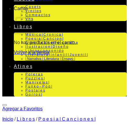
C a s e t s
Carrito
V i n i l o s
C o m p a c t o s
V h s
L i b r o s
M ú s i c a | C r o n i c a |
P o e s i a | C a n c i o n |
No hay productos en el carrito.
C i n e | T e a t r o | Fo t o g r a f i a
I l u s t r a c i o n | D i s e ñ o
L i b r o s c o n s o n i d o
Volver a la tienda
L i t e r a t u r a | I n f a n t i l | J u v e n i l |
| Narrativa | Literatura | Ensayo |
A f i n e s
P o l e r a s
P u z z l e s |
M a n i v e la s |
F u n k o – P o p |
P o s t a l e s
G o r r o s |
Agregar a Favoritos
Inicio
/
L i b r o s
/
P o e s i a | C a n c i o n e s |