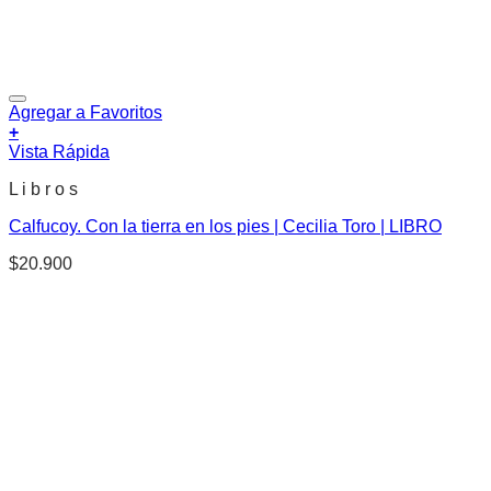
Agregar a Favoritos
+
Vista Rápida
L i b r o s
Calfucoy. Con la tierra en los pies | Cecilia Toro | LIBRO
$
20.900