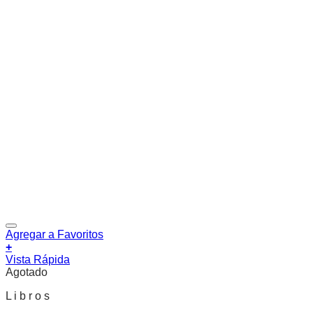
Agregar a Favoritos
+
Vista Rápida
Agotado
L i b r o s