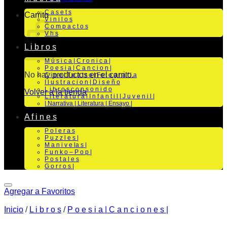
C a s e t s
Carrito
V i n i l o s
C o m p a c t o s
V h s
L i b r o s
M ú s i c a | C r o n i c a |
P o e s i a | C a n c i o n |
No hay productos en el carrito.
C i n e | T e a t r o | Fo t o g r a f i a
I l u s t r a c i o n | D i s e ñ o
L i b r o s c o n s o n i d o
Volver a la tienda
L i t e r a t u r a | I n f a n t i l | J u v e n i l |
| Narrativa | Literatura | Ensayo |
A f i n e s
P o l e r a s
P u z z l e s |
M a n i v e la s |
F u n k o – P o p |
P o s t a l e s
G o r r o s |
Agregar a Favoritos
Inicio
/
L i b r o s
/
P o e s i a | C a n c i o n e s |