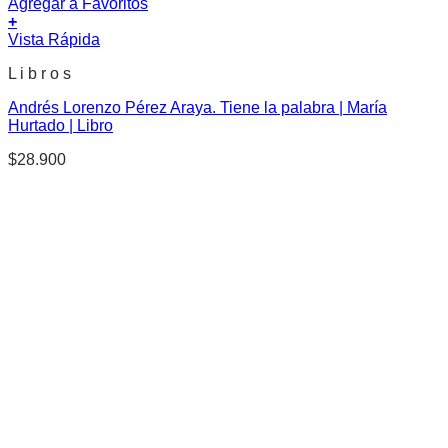
Agregar a Favoritos
+
Vista Rápida
L i b r o s
Andrés Lorenzo Pérez Araya. Tiene la palabra | María
Hurtado | Libro
$
28.900