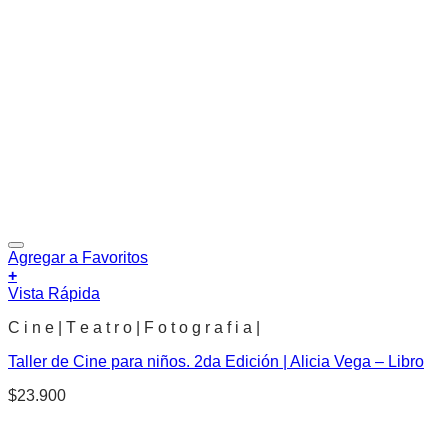
Agregar a Favoritos
+
Vista Rápida
C i n e | T e a t r o | F o t o g r a f i a |
Taller de Cine para niños. 2da Edición | Alicia Vega – Libro
$
23.900