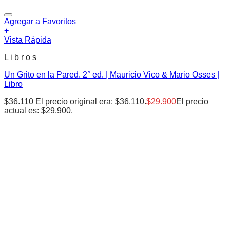
Agregar a Favoritos
+
Vista Rápida
L i b r o s
Un Grito en la Pared. 2° ed. | Mauricio Vico & Mario Osses |
Libro
$
36.110
El precio original era: $36.110.
$
29.900
El precio
actual es: $29.900.