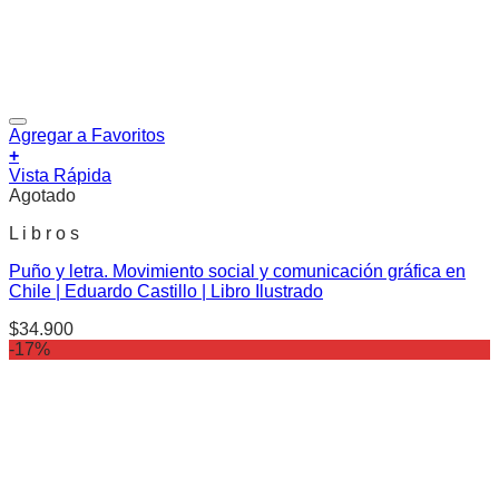
Agregar a Favoritos
+
Vista Rápida
Agotado
L i b r o s
Puño y letra. Movimiento social y comunicación gráfica en
Chile | Eduardo Castillo | Libro Ilustrado
$
34.900
-17%