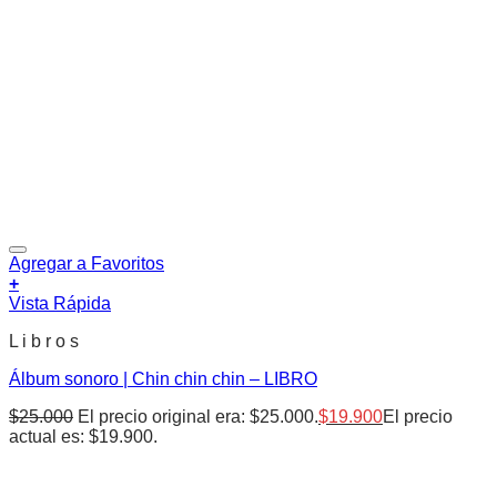
Agregar a Favoritos
+
Vista Rápida
L i b r o s
Álbum sonoro | Chin chin chin – LIBRO
$
25.000
El precio original era: $25.000.
$
19.900
El precio
actual es: $19.900.