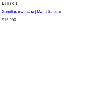
L i b r o s
Semillas mapuche | María Salazar
$
15.900