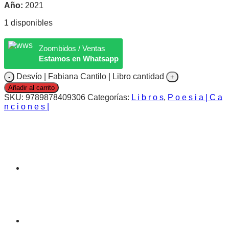
Año:
2021
1 disponibles
Zoombidos / Ventas
Estamos en Whatsapp
Desvío | Fabiana Cantilo | Libro cantidad
Añadir al carrito
SKU:
9789878409306
Categorías:
L i b r o s
,
P o e s i a | C a
n c i o n e s |