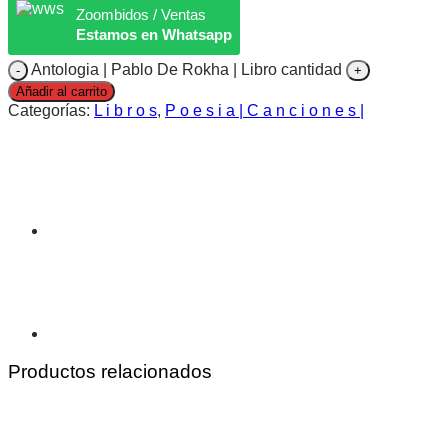
Zoombidos / Ventas
Estamos en Whatsapp
Antologia | Pablo De Rokha | Libro cantidad
Añadir al carrito
Categorías:
L i b r o s
,
P o e s i a | C a n c i o n e s |
Productos relacionados