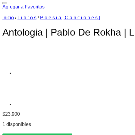
Agregar a Favoritos
Inicio
/
L i b r o s
/
P o e s i a | C a n c i o n e s |
Antologia | Pablo De Rokha | L
$
23.900
1 disponibles