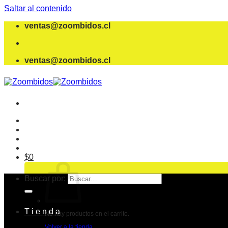
Saltar al contenido
ventas@zoombidos.cl
ventas@zoombidos.cl
$
0
Buscar por:
T i e n d a
No hay productos en el carrito.
Volver a la tienda