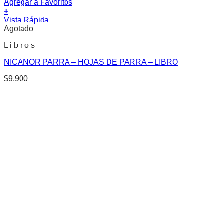
Agregar a Favoritos
+
Vista Rápida
Agotado
L i b r o s
NICANOR PARRA – HOJAS DE PARRA – LIBRO
$
9.900