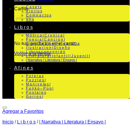
C a s e t s
Carrito
V i n i l o s
C o m p a c t o s
V h s
L i b r o s
M ú s i c a | C r o n i c a |
P o e s i a | C a n c i o n |
No hay productos en el carrito.
C i n e | T e a t r o | Fo t o g r a f i a
I l u s t r a c i o n | D i s e ñ o
L i b r o s c o n s o n i d o
Volver a la tienda
L i t e r a t u r a | I n f a n t i l | J u v e n i l |
| Narrativa | Literatura | Ensayo |
A f i n e s
P o l e r a s
P u z z l e s |
M a n i v e la s |
F u n k o – P o p |
P o s t a l e s
G o r r o s |
Agregar a Favoritos
Inicio
/
L i b r o s
/
| Narrativa | Literatura | Ensayo |