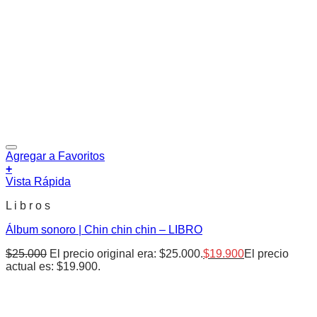
Agregar a Favoritos
+
Vista Rápida
L i b r o s
Álbum sonoro | Chin chin chin – LIBRO
$
25.000
El precio original era: $25.000.
$
19.900
El precio
actual es: $19.900.