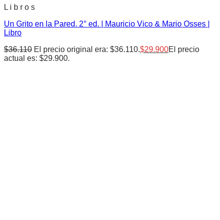
L i b r o s
Un Grito en la Pared. 2° ed. | Mauricio Vico & Mario Osses |
Libro
$
36.110
El precio original era: $36.110.
$
29.900
El precio
actual es: $29.900.