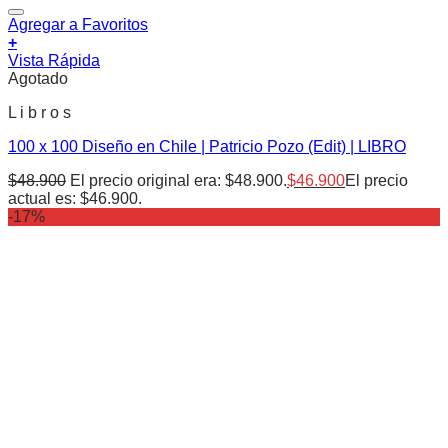
Agregar a Favoritos
+
Vista Rápida
Agotado
L i b r o s
100 x 100 Diseño en Chile | Patricio Pozo (Edit) | LIBRO
$
48.900
El precio original era: $48.900.
$
46.900
El precio
actual es: $46.900.
-17%