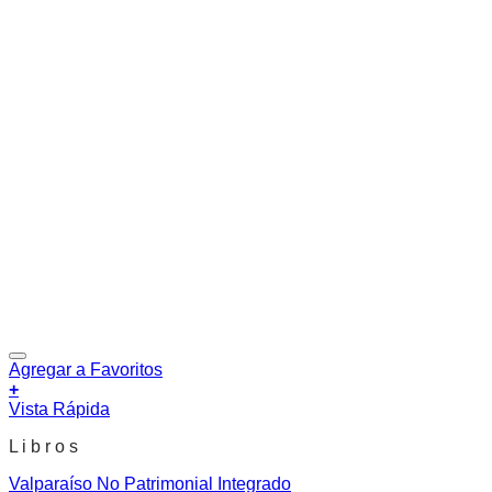
Agregar a Favoritos
+
Vista Rápida
L i b r o s
Valparaíso No Patrimonial Integrado