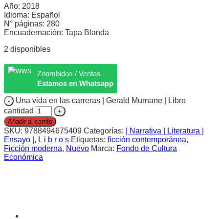
Año: 2018
Idioma: Español
N° páginas: 280
Encuadernación: Tapa Blanda
2 disponibles
Zoombidos / Ventas
Estamos en Whatsapp
Una vida en las carreras | Gerald Murnane | Libro
cantidad
Añadir al carrito
SKU:
9788494675409
Categorías:
| Narrativa | Literatura |
Ensayo |
,
L i b r o s
Etiquetas:
ficción contemporánea
,
Ficción moderna
,
Nuevo
Marca:
Fondo de Cultura
Económica