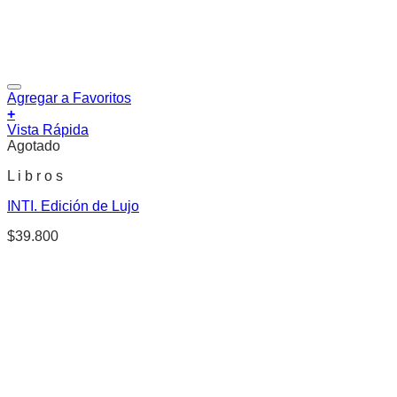
Agregar a Favoritos
+
Vista Rápida
Agotado
L i b r o s
INTI. Edición de Lujo
$
39.800