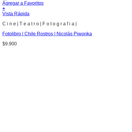
Agregar a Favoritos
+
Vista Rápida
C i n e | T e a t r o | F o t o g r a f i a |
Fotolibro | Chile Rostros | Nicolás Piwonka
$
9.900