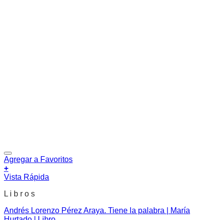
Agregar a Favoritos
+
Vista Rápida
L i b r o s
Andrés Lorenzo Pérez Araya. Tiene la palabra | María
Hurtado | Libro