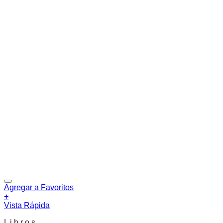
Agregar a Favoritos
+
Vista Rápida
L i b r o s