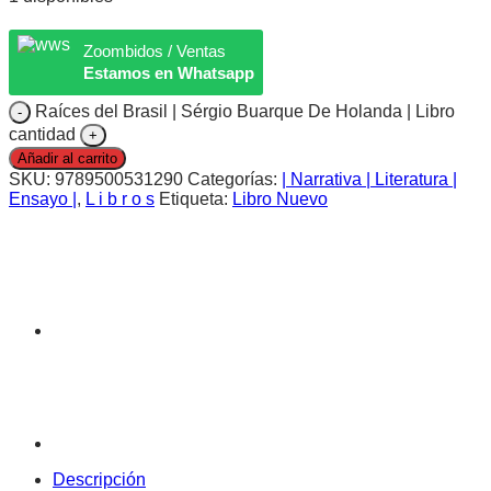
Zoombidos / Ventas
Estamos en Whatsapp
Raíces del Brasil | Sérgio Buarque De Holanda | Libro
cantidad
Añadir al carrito
SKU:
9789500531290
Categorías:
| Narrativa | Literatura |
Ensayo |
,
L i b r o s
Etiqueta:
Libro Nuevo
Descripción