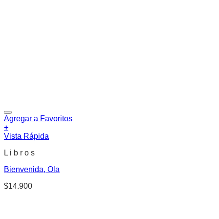
Agregar a Favoritos
+
Vista Rápida
L i b r o s
Bienvenida, Ola
$
14.900