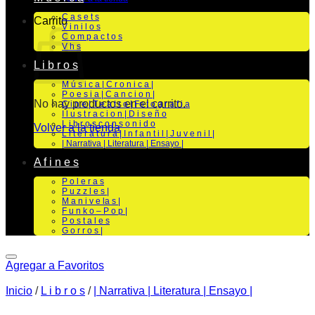
C a s e t s
Carrito
V i n i l o s
C o m p a c t o s
V h s
L i b r o s
M ú s i c a | C r o n i c a |
P o e s i a | C a n c i o n |
No hay productos en el carrito.
C i n e | T e a t r o | Fo t o g r a f i a
I l u s t r a c i o n | D i s e ñ o
L i b r o s c o n s o n i d o
Volver a la tienda
L i t e r a t u r a | I n f a n t i l | J u v e n i l |
| Narrativa | Literatura | Ensayo |
A f i n e s
P o l e r a s
P u z z l e s |
M a n i v e la s |
F u n k o – P o p |
P o s t a l e s
G o r r o s |
Agregar a Favoritos
Inicio
/
L i b r o s
/
| Narrativa | Literatura | Ensayo |