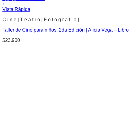
+
Vista Rápida
C i n e | T e a t r o | F o t o g r a f i a |
Taller de Cine para niños. 2da Edición | Alicia Vega – Libro
$
23.900