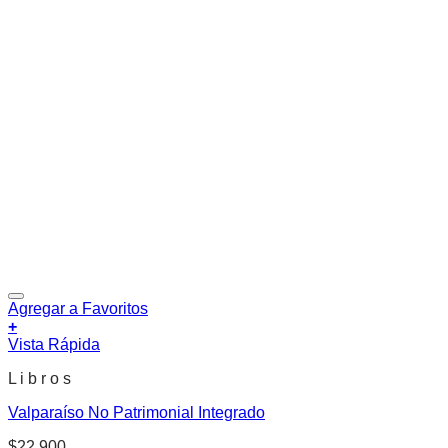
Agregar a Favoritos
+
Vista Rápida
L i b r o s
Valparaíso No Patrimonial Integrado
$
22.900