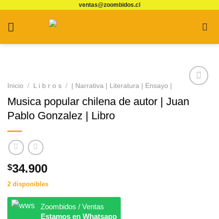
ventas@zoombidos.cl
Saltar
al
contenido
Inicio
/
L i b r o s
/
| Narrativa | Literatura | Ensayo |
Agregar
Musica popular chilena de autor | Juan
a
Favoritos
Pablo Gonzalez | Libro
34.900
$
2 disponibles
Zoombidos / Ventas
Estamos en Whatsapp