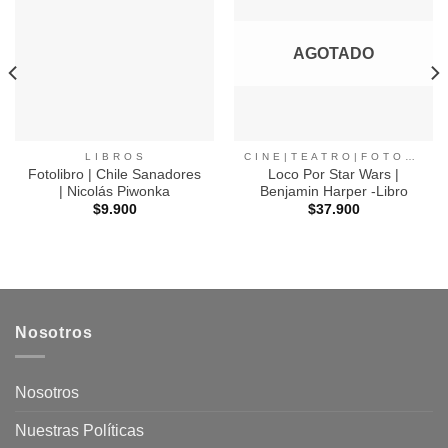
a
a
Favoritos
Favoritos
AGOTADO
L I B R O S
C I N E | T E A T R O | F O T O G R A F I A |
Fotolibro | Chile Sanadores
Loco Por Star Wars |
| Nicolás Piwonka
Benjamin Harper -Libro
$
9.900
$
37.900
Nosotros
Nosotros
Nuestras Políticas