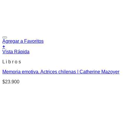
Agregar a Favoritos
+
Vista Rápida
L i b r o s
Memoria emotiva. Actrices chilenas | Catherine Mazoyer
$
23.900