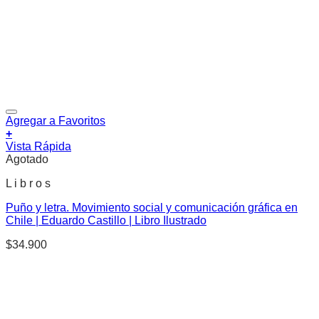
Agregar a Favoritos
+
Vista Rápida
Agotado
L i b r o s
Puño y letra. Movimiento social y comunicación gráfica en
Chile | Eduardo Castillo | Libro Ilustrado
$
34.900