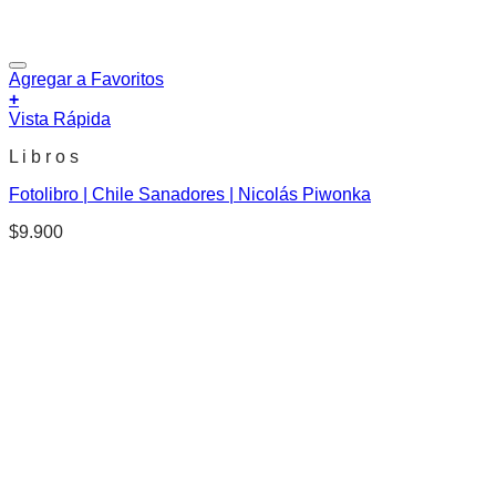
Agregar a Favoritos
+
Vista Rápida
L i b r o s
Fotolibro | Chile Sanadores | Nicolás Piwonka
$
9.900