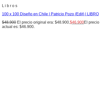
L i b r o s
100 x 100 Diseño en Chile | Patricio Pozo (Edit) | LIBRO
$
48.900
El precio original era: $48.900.
$
46.900
El precio
actual es: $46.900.