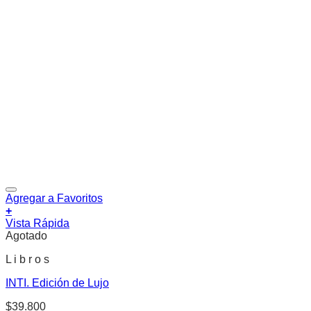
Agregar a Favoritos
+
Vista Rápida
Agotado
L i b r o s
INTI. Edición de Lujo
$
39.800