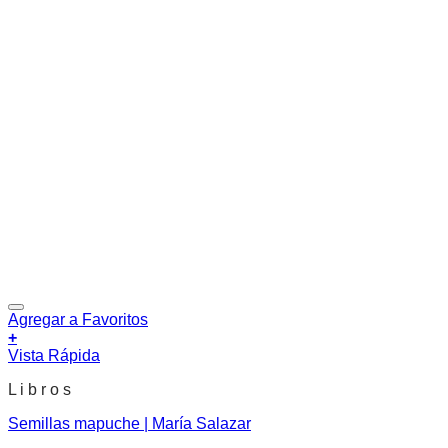
Agregar a Favoritos
+
Vista Rápida
L i b r o s
Semillas mapuche | María Salazar