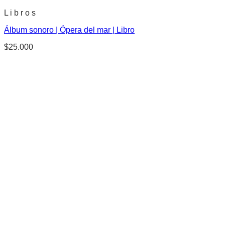
L i b r o s
Álbum sonoro | Ópera del mar | Libro
$
25.000