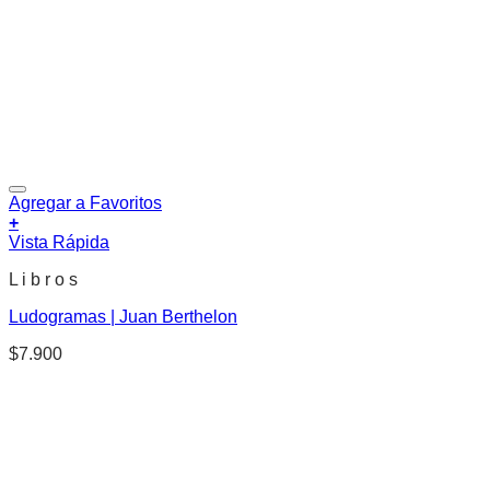
Agregar a Favoritos
+
Vista Rápida
L i b r o s
Ludogramas | Juan Berthelon
$
7.900