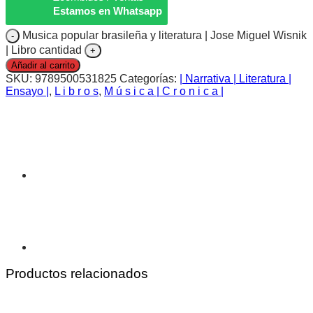
Estamos en Whatsapp
Musica popular brasileña y literatura | Jose Miguel Wisnik
| Libro cantidad
Añadir al carrito
SKU:
9789500531825
Categorías:
| Narrativa | Literatura |
Ensayo |
,
L i b r o s
,
M ú s i c a | C r o n i c a |
Productos relacionados