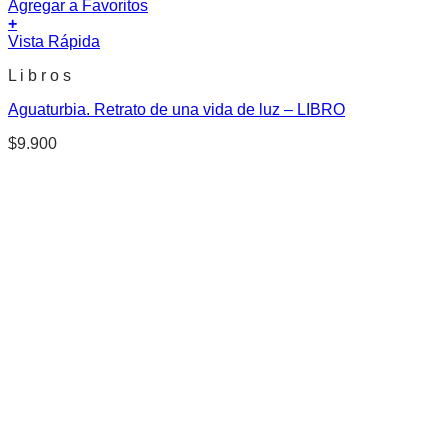
Agregar a Favoritos
+
Vista Rápida
L i b r o s
Aguaturbia. Retrato de una vida de luz – LIBRO
$
9.900