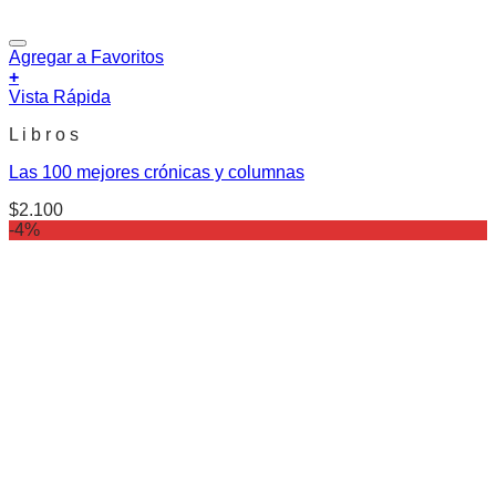
Agregar a Favoritos
+
Vista Rápida
L i b r o s
Las 100 mejores crónicas y columnas
$
2.100
-4%