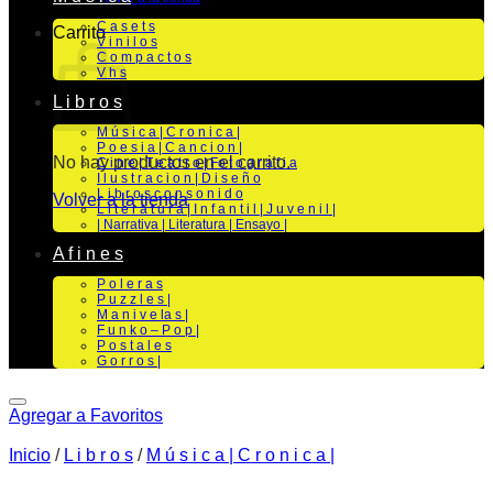
C a s e t s
Carrito
V i n i l o s
C o m p a c t o s
V h s
L i b r o s
M ú s i c a | C r o n i c a |
P o e s i a | C a n c i o n |
No hay productos en el carrito.
C i n e | T e a t r o | Fo t o g r a f i a
I l u s t r a c i o n | D i s e ñ o
L i b r o s c o n s o n i d o
Volver a la tienda
L i t e r a t u r a | I n f a n t i l | J u v e n i l |
| Narrativa | Literatura | Ensayo |
A f i n e s
P o l e r a s
P u z z l e s |
M a n i v e la s |
F u n k o – P o p |
P o s t a l e s
G o r r o s |
Agregar a Favoritos
Inicio
/
L i b r o s
/
M ú s i c a | C r o n i c a |