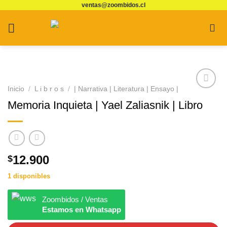
ventas@zoombidos.cl
Saltar
al
contenido
Inicio
/
L i b r o s
/
| Narrativa | Literatura | Ensayo |
Agregar
Memoria Inquieta | Yael Zaliasnik | Libro
a
Favoritos
12.900
$
1 disponibles
Zoombidos / Ventas
Estamos en Whatsapp