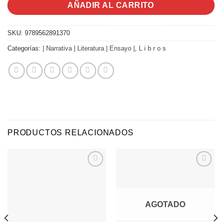
AÑADIR AL CARRITO
SKU:
9789562891370
Categorías:
| Narrativa | Literatura | Ensayo |
,
L i b r o s
PRODUCTOS RELACIONADOS
Agregar
Agregar
a
a
Favoritos
Favoritos
AGOTADO