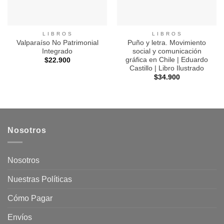
L I B R O S
L I B R O S
Valparaíso No Patrimonial
Puño y letra. Movimiento
Integrado
social y comunicación
gráfica en Chile | Eduardo
$
22.900
Castillo | Libro Ilustrado
$
34.900
Nosotros
Nosotros
Nuestras Políticas
Cómo Pagar
Envíos