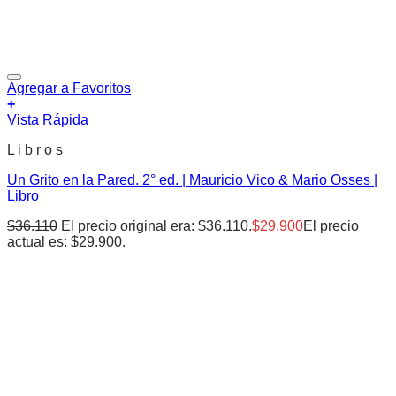
Agregar a Favoritos
+
Vista Rápida
L i b r o s
Un Grito en la Pared. 2° ed. | Mauricio Vico & Mario Osses |
Libro
$
36.110
El precio original era: $36.110.
$
29.900
El precio
actual es: $29.900.