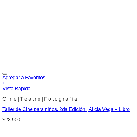
Agregar a Favoritos
+
Vista Rápida
C i n e | T e a t r o | F o t o g r a f i a |
Taller de Cine para niños. 2da Edición | Alicia Vega – Libro
$
23.900