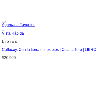
Agregar a Favoritos
+
Vista Rápida
L i b r o s
Calfucoy. Con la tierra en los pies | Cecilia Toro | LIBRO
$
20.900