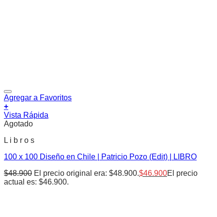
Agregar a Favoritos
+
Vista Rápida
Agotado
L i b r o s
100 x 100 Diseño en Chile | Patricio Pozo (Edit) | LIBRO
$
48.900
El precio original era: $48.900.
$
46.900
El precio
actual es: $46.900.