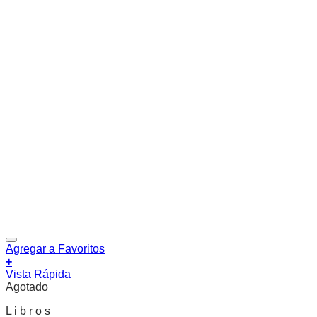
Agregar a Favoritos
+
Vista Rápida
Agotado
L i b r o s