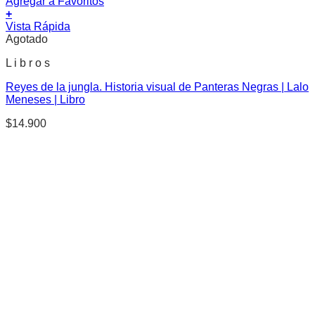
Agregar a Favoritos
+
Vista Rápida
Agotado
L i b r o s
Reyes de la jungla. Historia visual de Panteras Negras | Lalo
Meneses | Libro
$
14.900