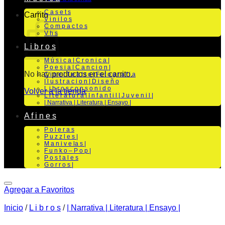
C a s e t s
Carrito
V i n i l o s
C o m p a c t o s
V h s
L i b r o s
M ú s i c a | C r o n i c a |
P o e s i a | C a n c i o n |
No hay productos en el carrito.
C i n e | T e a t r o | Fo t o g r a f i a
I l u s t r a c i o n | D i s e ñ o
L i b r o s c o n s o n i d o
Volver a la tienda
L i t e r a t u r a | I n f a n t i l | J u v e n i l |
| Narrativa | Literatura | Ensayo |
A f i n e s
P o l e r a s
P u z z l e s |
M a n i v e la s |
F u n k o – P o p |
P o s t a l e s
G o r r o s |
Agregar a Favoritos
Inicio
/
L i b r o s
/
| Narrativa | Literatura | Ensayo |