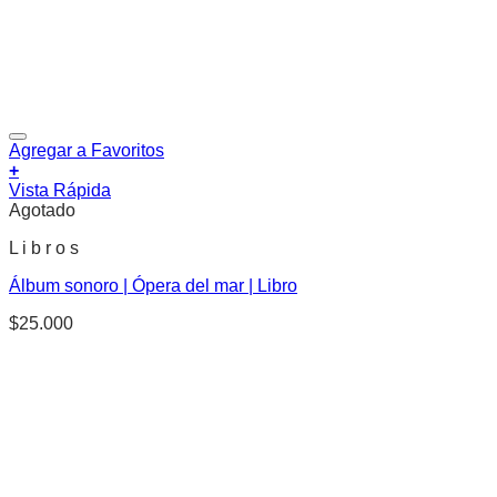
Agregar a Favoritos
+
Vista Rápida
Agotado
L i b r o s
Álbum sonoro | Ópera del mar | Libro
$
25.000