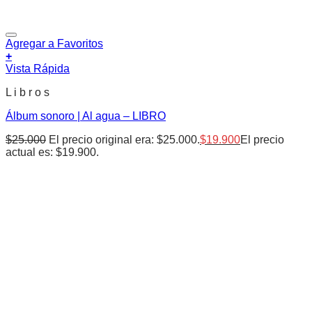
Agregar a Favoritos
+
Vista Rápida
L i b r o s
Álbum sonoro | Al agua – LIBRO
$
25.000
El precio original era: $25.000.
$
19.900
El precio
actual es: $19.900.