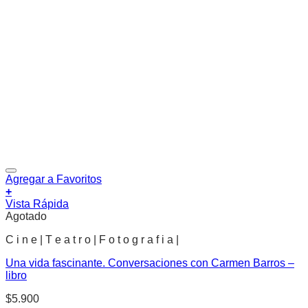
Agregar a Favoritos
+
Vista Rápida
Agotado
C i n e | T e a t r o | F o t o g r a f i a |
Una vida fascinante. Conversaciones con Carmen Barros –
libro
$
5.900