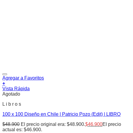
Agregar a Favoritos
+
Vista Rápida
Agotado
L i b r o s
100 x 100 Diseño en Chile | Patricio Pozo (Edit) | LIBRO
$
48.900
El precio original era: $48.900.
$
46.900
El precio
actual es: $46.900.