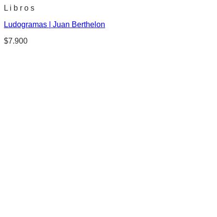
L i b r o s
Ludogramas | Juan Berthelon
$
7.900