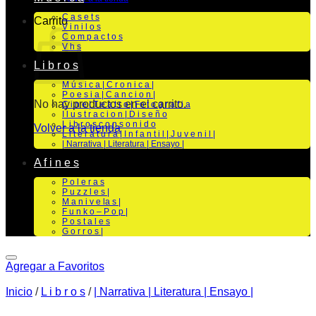
C a s e t s
Carrito
V i n i l o s
C o m p a c t o s
V h s
L i b r o s
M ú s i c a | C r o n i c a |
P o e s i a | C a n c i o n |
No hay productos en el carrito.
C i n e | T e a t r o | Fo t o g r a f i a
I l u s t r a c i o n | D i s e ñ o
L i b r o s c o n s o n i d o
Volver a la tienda
L i t e r a t u r a | I n f a n t i l | J u v e n i l |
| Narrativa | Literatura | Ensayo |
A f i n e s
P o l e r a s
P u z z l e s |
M a n i v e la s |
F u n k o – P o p |
P o s t a l e s
G o r r o s |
Agregar a Favoritos
Inicio
/
L i b r o s
/
| Narrativa | Literatura | Ensayo |