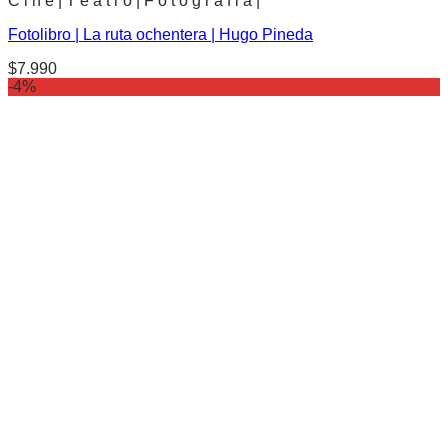
C i n e | T e a t r o | F o t o g r a f i a |
Fotolibro | La ruta ochentera | Hugo Pineda
$
7.990
-4%