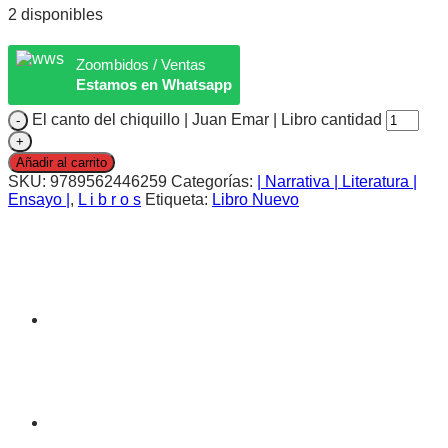
2 disponibles
Zoombidos / Ventas
Estamos en Whatsapp
El canto del chiquillo | Juan Emar | Libro cantidad
Añadir al carrito
SKU:
9789562446259
Categorías:
| Narrativa | Literatura |
Ensayo |
,
L i b r o s
Etiqueta:
Libro Nuevo