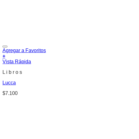
Agregar a Favoritos
+
Vista Rápida
L i b r o s
Lucca
$
7.100