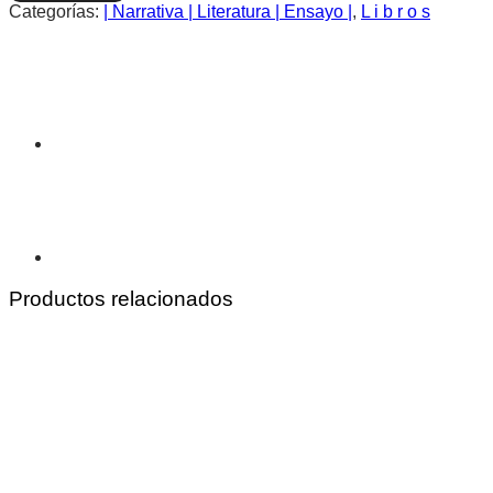
alteridad
Categorías:
| Narrativa | Literatura | Ensayo |
,
L i b r o s
|
Maria
Santana
|
Libro
cantidad
Productos relacionados