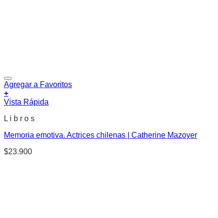
Agregar a Favoritos
+
Vista Rápida
L i b r o s
Memoria emotiva. Actrices chilenas | Catherine Mazoyer
$
23.900