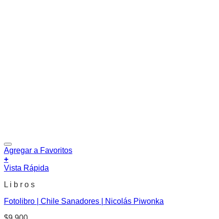
Agregar a Favoritos
+
Vista Rápida
L i b r o s
Fotolibro | Chile Sanadores | Nicolás Piwonka
$
9.900