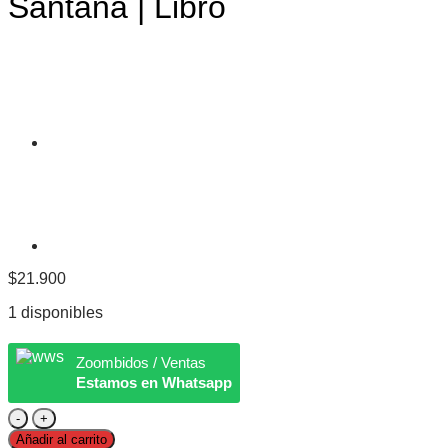
Santana | Libro
$
21.900
1 disponibles
Zoombidos / Ventas
Estamos en Whatsapp
Deseo
y
Añadir al carrito