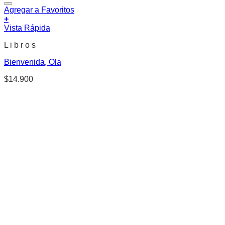
Agregar a Favoritos
+
Vista Rápida
L i b r o s
Bienvenida, Ola
$
14.900