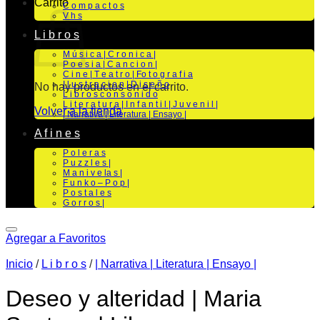
Carrito
C o m p a c t o s
V h s
L i b r o s
M ú s i c a | C r o n i c a |
P o e s i a | C a n c i o n |
C i n e | T e a t r o | Fo t o g r a f i a
I l u s t r a c i o n | D i s e ñ o
No hay productos en el carrito.
L i b r o s c o n s o n i d o
L i t e r a t u r a | I n f a n t i l | J u v e n i l |
Volver a la tienda
| Narrativa | Literatura | Ensayo |
A f i n e s
P o l e r a s
P u z z l e s |
M a n i v e la s |
F u n k o – P o p |
P o s t a l e s
G o r r o s |
Agregar a Favoritos
Inicio
/
L i b r o s
/
| Narrativa | Literatura | Ensayo |
Deseo y alteridad | Maria