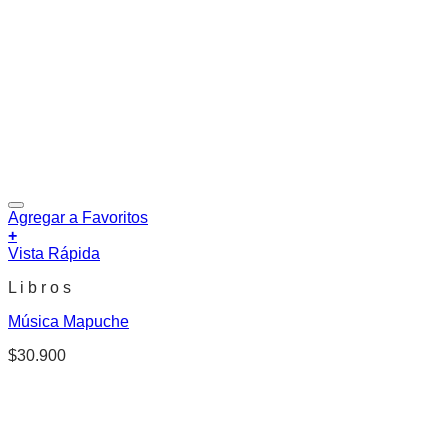
Agregar a Favoritos
+
Vista Rápida
L i b r o s
Música Mapuche
$
30.900