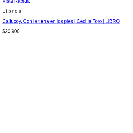
Vista Rápida
L i b r o s
Calfucoy. Con la tierra en los pies | Cecilia Toro | LIBRO
$
20.900