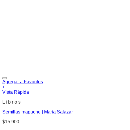
Agregar a Favoritos
+
Vista Rápida
L i b r o s
Semillas mapuche | María Salazar
$
15.900