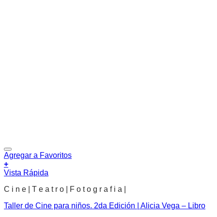
Agregar a Favoritos
+
Vista Rápida
C i n e | T e a t r o | F o t o g r a f i a |
Taller de Cine para niños. 2da Edición | Alicia Vega – Libro