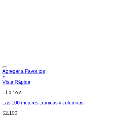
Agregar a Favoritos
+
Vista Rápida
L i b r o s
Las 100 mejores crónicas y columnas
$
2.100