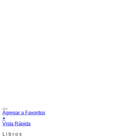
Agregar a Favoritos
+
Vista Rápida
L i b r o s