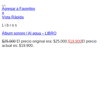
Agregar a Favoritos
+
Vista Rápida
L i b r o s
Álbum sonoro | Al agua – LIBRO
$
25.000
El precio original era: $25.000.
$
19.900
El precio
actual es: $19.900.