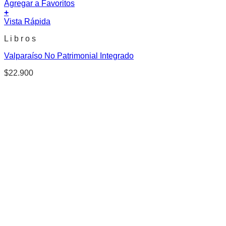
Agregar a Favoritos
+
Vista Rápida
L i b r o s
Valparaíso No Patrimonial Integrado
$
22.900