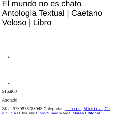
El mundo no es chato.
Antología Textual | Caetano
Veloso | Libro
$
16.900
Agotado
SKU:
9789873783043
Categorías:
L i b r o s
,
M ú s i c a | C r
o n i c a |
Etiqueta:
Libro Nuevo
Marca:
Marea Editorial