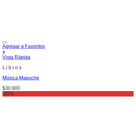
Agregar a Favoritos
+
Vista Rápida
L i b r o s
Música Mapuche
$
30.900
-20%