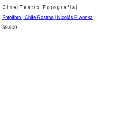
C i n e | T e a t r o | F o t o g r a f i a |
Fotolibro | Chile Rostros | Nicolás Piwonka
$
9.900