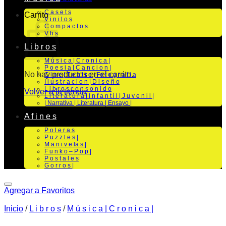
C a s e t s
Carrito
V i n i l o s
C o m p a c t o s
V h s
L i b r o s
M ú s i c a | C r o n i c a |
P o e s i a | C a n c i o n |
No hay productos en el carrito.
C i n e | T e a t r o | Fo t o g r a f i a
I l u s t r a c i o n | D i s e ñ o
L i b r o s c o n s o n i d o
Volver a la tienda
L i t e r a t u r a | I n f a n t i l | J u v e n i l |
| Narrativa | Literatura | Ensayo |
A f i n e s
P o l e r a s
P u z z l e s |
M a n i v e la s |
F u n k o – P o p |
P o s t a l e s
G o r r o s |
Agregar a Favoritos
Inicio
/
L i b r o s
/
M ú s i c a | C r o n i c a |