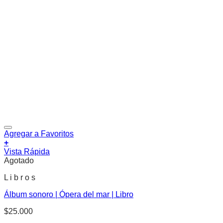
Agregar a Favoritos
+
Vista Rápida
Agotado
L i b r o s
Álbum sonoro | Ópera del mar | Libro
$
25.000