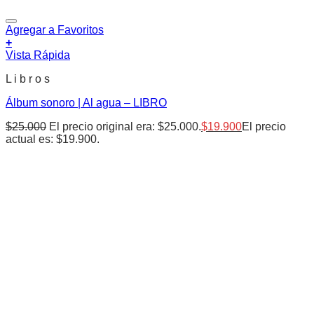
Agregar a Favoritos
+
Vista Rápida
L i b r o s
Álbum sonoro | Al agua – LIBRO
$
25.000
El precio original era: $25.000.
$
19.900
El precio
actual es: $19.900.