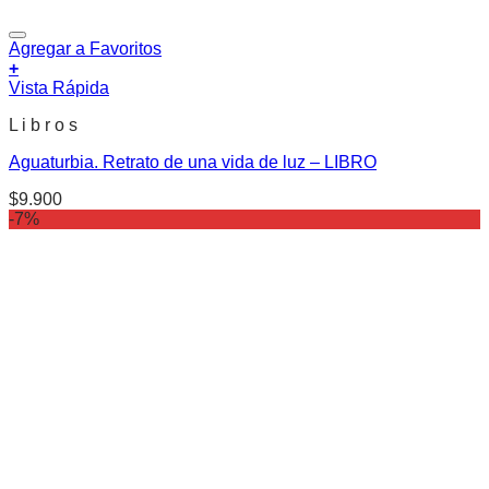
Agregar a Favoritos
+
Vista Rápida
L i b r o s
Aguaturbia. Retrato de una vida de luz – LIBRO
$
9.900
-7%