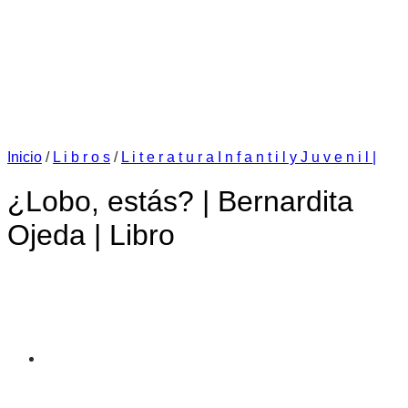
Inicio
/
L i b r o s
/
L i t e r a t u r a I n f a n t i l y J u v e n i l |
¿Lobo, estás? | Bernardita
Ojeda | Libro