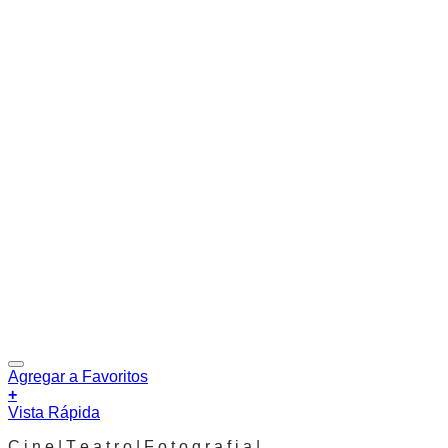
Agregar a Favoritos
+
Vista Rápida
C i n e | T e a t r o | F o t o g r a f i a |