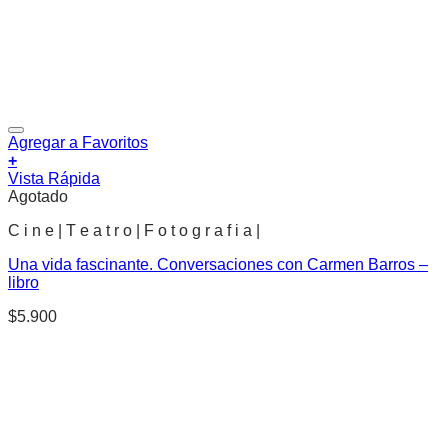
Agregar a Favoritos
+
Vista Rápida
Agotado
C i n e | T e a t r o | F o t o g r a f i a |
Una vida fascinante. Conversaciones con Carmen Barros –
libro
$
5.900