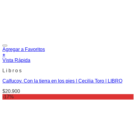
Agregar a Favoritos
+
Vista Rápida
L i b r o s
Calfucoy. Con la tierra en los pies | Cecilia Toro | LIBRO
$
20.900
-17%