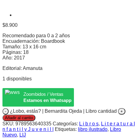
$
8.900
Recomendado para 0 a 2 años
Encuadernación: Boardbook
Tamaño: 13 x 16 cm
Páginas: 18
Año: 2017
Editorial: Amanuta
1 disponibles
Zoombidos / Ventas
Estamos en Whatsapp
¿Lobo, estás? | Bernardita Ojeda | Libro cantidad
Añadir al carrito
SKU:
9789563640335
Categorías:
L i b r o s
,
L i t e r a t u r a I
n f a n t i l y J u v e n i l |
Etiquetas:
libro ilustrado
,
Libro
Nuevo
,
LIJ