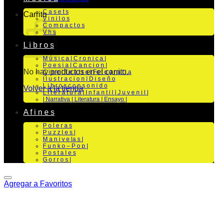
C a s e t s
Carrito
V i n i l o s
C o m p a c t o s
V h s
L i b r o s
M ú s i c a | C r o n i c a |
P o e s i a | C a n c i o n |
No hay productos en el carrito.
C i n e | T e a t r o | Fo t o g r a f i a
I l u s t r a c i o n | D i s e ñ o
L i b r o s c o n s o n i d o
Volver a la tienda
L i t e r a t u r a | I n f a n t i l | J u v e n i l |
| Narrativa | Literatura | Ensayo |
A f i n e s
P o l e r a s
P u z z l e s |
M a n i v e la s |
F u n k o – P o p |
P o s t a l e s
G o r r o s |
Agregar a Favoritos