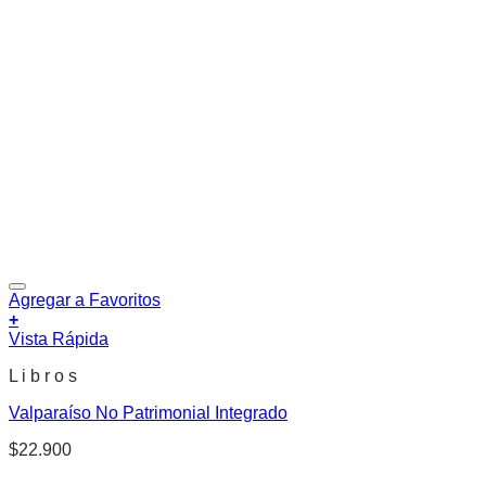
Agregar a Favoritos
+
Vista Rápida
L i b r o s
Valparaíso No Patrimonial Integrado
$
22.900