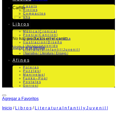
C a s e t s
Carrito
V i n i l o s
C o m p a c t o s
V h s
L i b r o s
M ú s i c a | C r o n i c a |
P o e s i a | C a n c i o n |
No hay productos en el carrito.
C i n e | T e a t r o | Fo t o g r a f i a
I l u s t r a c i o n | D i s e ñ o
L i b r o s c o n s o n i d o
Volver a la tienda
L i t e r a t u r a | I n f a n t i l | J u v e n i l |
| Narrativa | Literatura | Ensayo |
A f i n e s
P o l e r a s
P u z z l e s |
M a n i v e la s |
F u n k o – P o p |
P o s t a l e s
G o r r o s |
Agregar a Favoritos
Inicio
/
L i b r o s
/
L i t e r a t u r a I n f a n t i l y J u v e n i l |