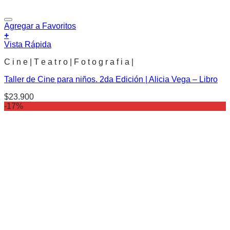
Agregar a Favoritos
+
Vista Rápida
C i n e | T e a t r o | F o t o g r a f i a |
Taller de Cine para niños. 2da Edición | Alicia Vega – Libro
$
23.900
-17%