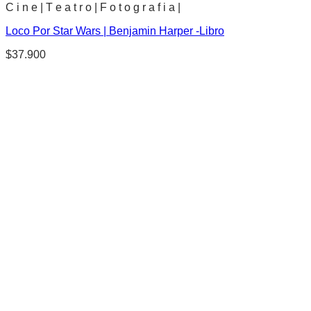
C i n e | T e a t r o | F o t o g r a f i a |
Loco Por Star Wars | Benjamin Harper -Libro
$
37.900