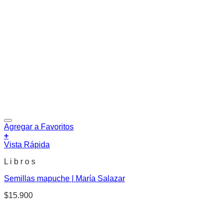
Agregar a Favoritos
+
Vista Rápida
L i b r o s
Semillas mapuche | María Salazar
$
15.900