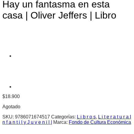
Hay un fantasma en esta
casa | Oliver Jeffers | Libro
$
18.900
Agotado
SKU:
9786071674517
Categorías:
L i b r o s
,
L i t e r a t u r a I
n f a n t i l y J u v e n i l |
Marca:
Fondo de Cultura Económica