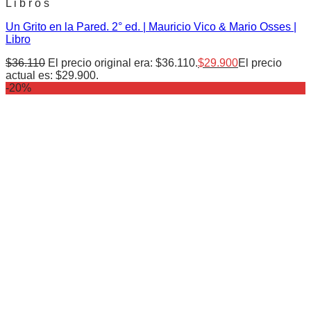
L i b r o s
Un Grito en la Pared. 2° ed. | Mauricio Vico & Mario Osses |
Libro
$
36.110
El precio original era: $36.110.
$
29.900
El precio
actual es: $29.900.
-20%