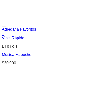
Agregar a Favoritos
+
Vista Rápida
L i b r o s
Música Mapuche
$
30.900