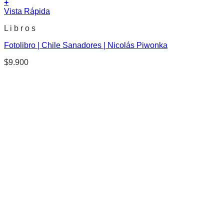
+
Vista Rápida
L i b r o s
Fotolibro | Chile Sanadores | Nicolás Piwonka
$
9.900