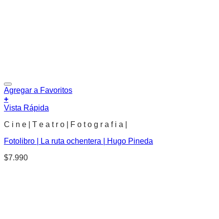
Agregar a Favoritos
+
Vista Rápida
C i n e | T e a t r o | F o t o g r a f i a |
Fotolibro | La ruta ochentera | Hugo Pineda
$
7.990