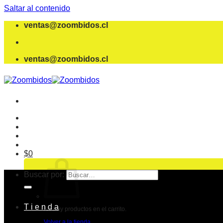
Saltar al contenido
ventas@zoombidos.cl
ventas@zoombidos.cl
$
0
Buscar por:
T i e n d a
No hay productos en el carrito.
Volver a la tienda