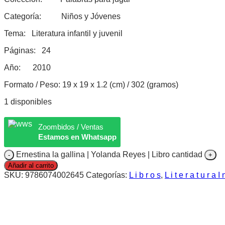
Categoría: Niños y Jóvenes
Tema: Literatura infantil y juvenil
Páginas: 24
Año: 2010
Formato / Peso: 19 x 19 x 1.2 (cm) / 302 (gramos)
1 disponibles
Zoombidos / Ventas
Estamos en Whatsapp
Ernestina la gallina | Yolanda Reyes | Libro cantidad
Añadir al carrito
SKU:
9786074002645
Categorías:
L i b r o s
,
L i t e r a t u r a I 