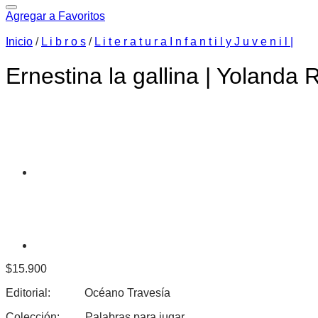
Agregar a Favoritos
Inicio
/
L i b r o s
/
L i t e r a t u r a I n f a n t i l y J u v e n i l |
Ernestina la gallina | Yolanda 
$
15.900
Editorial: Océano Travesía
Colección: Palabras para jugar