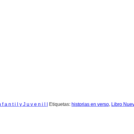
n f a n t i l y J u v e n i l |
Etiquetas:
historias en verso
,
Libro Nue