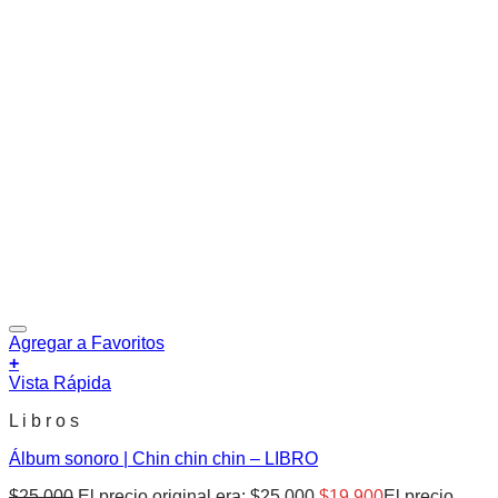
Agregar a Favoritos
+
Vista Rápida
L i b r o s
Álbum sonoro | Chin chin chin – LIBRO
$
25.000
El precio original era: $25.000.
$
19.900
El precio