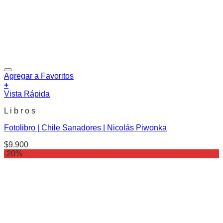
Agregar a Favoritos
+
Vista Rápida
L i b r o s
Fotolibro | Chile Sanadores | Nicolás Piwonka
$
9.900
-20%