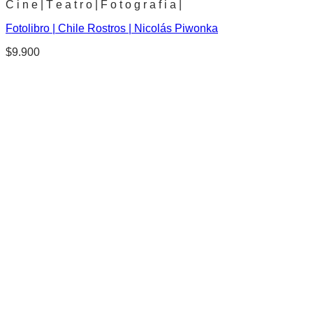
C i n e | T e a t r o | F o t o g r a f i a |
Fotolibro | Chile Rostros | Nicolás Piwonka
$
9.900