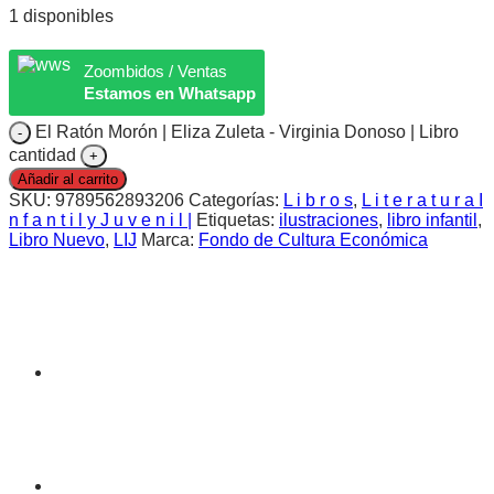
1 disponibles
Zoombidos / Ventas
Estamos en Whatsapp
El Ratón Morón | Eliza Zuleta - Virginia Donoso | Libro
cantidad
Añadir al carrito
SKU:
9789562893206
Categorías:
L i b r o s
,
L i t e r a t u r a I
n f a n t i l y J u v e n i l |
Etiquetas:
ilustraciones
,
libro infantil
,
Libro Nuevo
,
LIJ
Marca:
Fondo de Cultura Económica