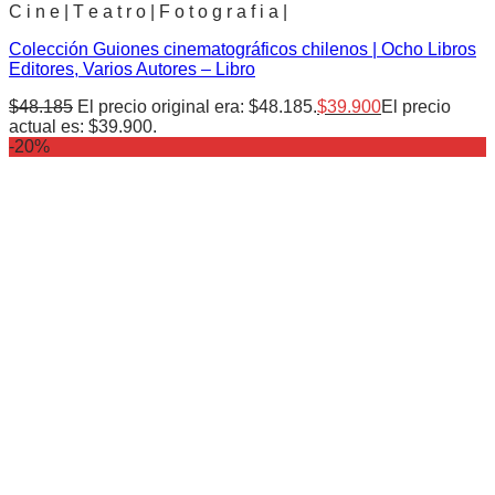
C i n e | T e a t r o | F o t o g r a f i a |
Colección Guiones cinematográficos chilenos | Ocho Libros
Editores, Varios Autores – Libro
$
48.185
El precio original era: $48.185.
$
39.900
El precio
actual es: $39.900.
-20%