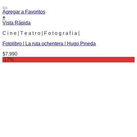
Agregar a Favoritos
+
Vista Rápida
C i n e | T e a t r o | F o t o g r a f i a |
Fotolibro | La ruta ochentera | Hugo Pineda
$
7.990
-17%