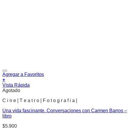
Agregar a Favoritos
+
Vista Rápida
Agotado
C i n e | T e a t r o | F o t o g r a f i a |
Una vida fascinante. Conversaciones con Carmen Barros –
libro
$
5.900