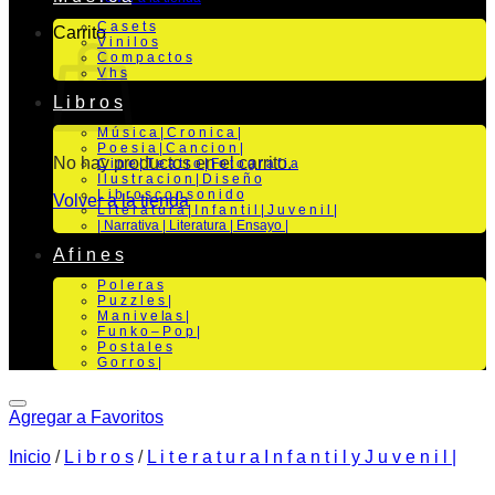
C a s e t s
Carrito
V i n i l o s
C o m p a c t o s
V h s
L i b r o s
M ú s i c a | C r o n i c a |
P o e s i a | C a n c i o n |
No hay productos en el carrito.
C i n e | T e a t r o | Fo t o g r a f i a
I l u s t r a c i o n | D i s e ñ o
L i b r o s c o n s o n i d o
Volver a la tienda
L i t e r a t u r a | I n f a n t i l | J u v e n i l |
| Narrativa | Literatura | Ensayo |
A f i n e s
P o l e r a s
P u z z l e s |
M a n i v e la s |
F u n k o – P o p |
P o s t a l e s
G o r r o s |
Agregar a Favoritos
Inicio
/
L i b r o s
/
L i t e r a t u r a I n f a n t i l y J u v e n i l |