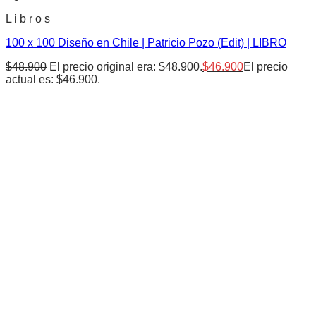
L i b r o s
100 x 100 Diseño en Chile | Patricio Pozo (Edit) | LIBRO
$
48.900
El precio original era: $48.900.
$
46.900
El precio
actual es: $46.900.