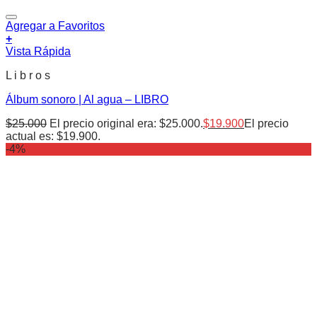
Agregar a Favoritos
+
Vista Rápida
L i b r o s
Álbum sonoro | Al agua – LIBRO
$
25.000
El precio original era: $25.000.
$
19.900
El precio
actual es: $19.900.
-4%