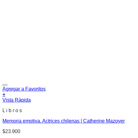
Agregar a Favoritos
+
Vista Rápida
L i b r o s
Memoria emotiva. Actrices chilenas | Catherine Mazoyer
$
23.900