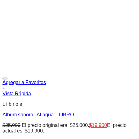
Agregar a Favoritos
+
Vista Rápida
L i b r o s
Álbum sonoro | Al agua – LIBRO
$
25.000
El precio original era: $25.000.
$
19.900
El precio
actual es: $19.900.