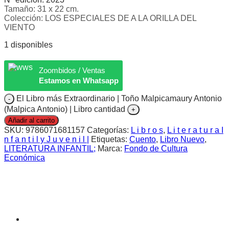
Tamaño: 31 x 22 cm.
Colección: LOS ESPECIALES DE A LA ORILLA DEL
VIENTO
1 disponibles
Zoombidos / Ventas
Estamos en Whatsapp
El Libro más Extraordinario | Toño Malpicamaury Antonio
(Malpica Antonio) | Libro cantidad
Añadir al carrito
SKU:
9786071681157
Categorías:
L i b r o s
,
L i t e r a t u r a I
n f a n t i l y J u v e n i l |
Etiquetas:
Cuento
,
Libro Nuevo
,
LITERATURA INFANTIL;
Marca:
Fondo de Cultura
Económica