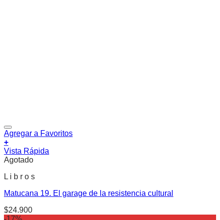
Agregar a Favoritos
+
Vista Rápida
Agotado
L i b r o s
Matucana 19. El garage de la resistencia cultural
$
24.900
-17%