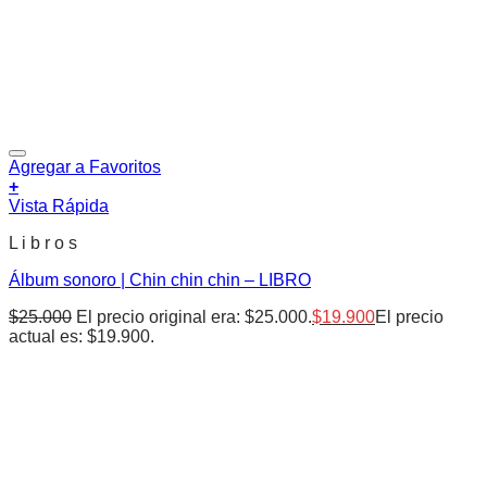
Agregar a Favoritos
+
Vista Rápida
L i b r o s
Álbum sonoro | Chin chin chin – LIBRO
$
25.000
El precio original era: $25.000.
$
19.900
El precio
actual es: $19.900.