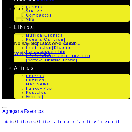
C a s e t s
Carrito
V i n i l o s
C o m p a c t o s
V h s
L i b r o s
M ú s i c a | C r o n i c a |
P o e s i a | C a n c i o n |
No hay productos en el carrito.
C i n e | T e a t r o | Fo t o g r a f i a
I l u s t r a c i o n | D i s e ñ o
L i b r o s c o n s o n i d o
Volver a la tienda
L i t e r a t u r a | I n f a n t i l | J u v e n i l |
| Narrativa | Literatura | Ensayo |
A f i n e s
P o l e r a s
P u z z l e s |
M a n i v e la s |
F u n k o – P o p |
P o s t a l e s
G o r r o s |
Agregar a Favoritos
Inicio
/
L i b r o s
/
L i t e r a t u r a I n f a n t i l y J u v e n i l |