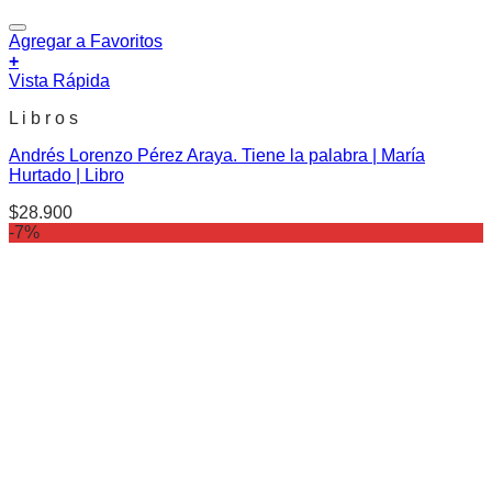
Agregar a Favoritos
+
Vista Rápida
L i b r o s
Andrés Lorenzo Pérez Araya. Tiene la palabra | María
Hurtado | Libro
$
28.900
-7%