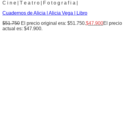
C i n e | T e a t r o | F o t o g r a f i a |
Cuadernos de Alicia | Alicia Vega | Libro
$
51.750
El precio original era: $51.750.
$
47.900
El precio
actual es: $47.900.