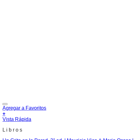
Agregar a Favoritos
+
Vista Rápida
L i b r o s