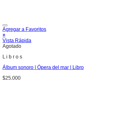
Agregar a Favoritos
+
Vista Rápida
Agotado
L i b r o s
Álbum sonoro | Ópera del mar | Libro
$
25.000