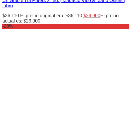
Un Grito en la Pared. 2° ed. | Mauricio Vico & Mario Osses |
Libro
$
36.110
El precio original era: $36.110.
$
29.900
El precio
actual es: $29.900.
-20%