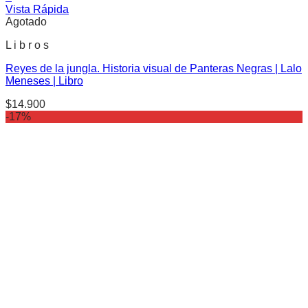
Vista Rápida
Agotado
L i b r o s
Reyes de la jungla. Historia visual de Panteras Negras | Lalo
Meneses | Libro
$
14.900
-17%