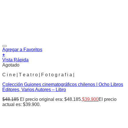
Agregar a Favoritos
+
Vista Rápida
Agotado
C i n e | T e a t r o | F o t o g r a f i a |
Colección Guiones cinematográficos chilenos | Ocho Libros
Editores, Varios Autores – Libro
$
48.185
El precio original era: $48.185.
$
39.900
El precio
actual es: $39.900.