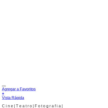
Agregar a Favoritos
+
Vista Rápida
C i n e | T e a t r o | F o t o g r a f i a |