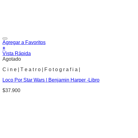
Agregar a Favoritos
+
Vista Rápida
Agotado
C i n e | T e a t r o | F o t o g r a f i a |
Loco Por Star Wars | Benjamin Harper -Libro
$
37.900