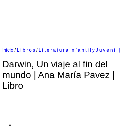
Inicio
/
L i b r o s
/
L i t e r a t u r a I n f a n t i l y J u v e n i l |
Darwin, Un viaje al fin del
mundo | Ana María Pavez |
Libro