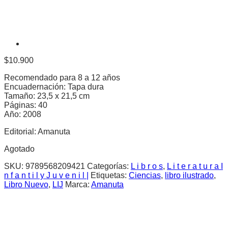
$
10.900
Recomendado para 8 a 12 años
Encuadernación: Tapa dura
Tamaño: 23,5 x 21,5 cm
Páginas: 40
Año: 2008
Editorial: Amanuta
Agotado
SKU:
9789568209421
Categorías:
L i b r o s
,
L i t e r a t u r a I
n f a n t i l y J u v e n i l |
Etiquetas:
Ciencias
,
libro ilustrado
,
Libro Nuevo
,
LIJ
Marca:
Amanuta