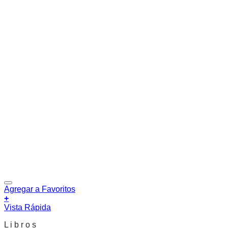
Agregar a Favoritos
+
Vista Rápida
L i b r o s