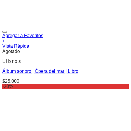
Agregar a Favoritos
+
Vista Rápida
Agotado
L i b r o s
Álbum sonoro | Ópera del mar | Libro
$
25.000
-20%