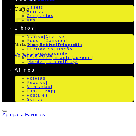
C a s e t s
Carrito
V i n i l o s
C o m p a c t o s
V h s
L i b r o s
M ú s i c a | C r o n i c a |
P o e s i a | C a n c i o n |
No hay productos en el carrito.
C i n e | T e a t r o | Fo t o g r a f i a
I l u s t r a c i o n | D i s e ñ o
L i b r o s c o n s o n i d o
Volver a la tienda
L i t e r a t u r a | I n f a n t i l | J u v e n i l |
| Narrativa | Literatura | Ensayo |
A f i n e s
P o l e r a s
P u z z l e s |
M a n i v e la s |
F u n k o – P o p |
P o s t a l e s
G o r r o s |
Agregar a Favoritos