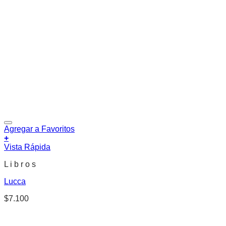
Agregar a Favoritos
+
Vista Rápida
L i b r o s
Lucca
$
7.100