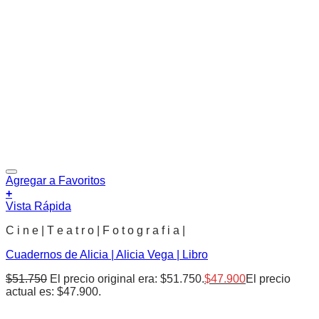
Agregar a Favoritos
+
Vista Rápida
C i n e | T e a t r o | F o t o g r a f i a |
Cuadernos de Alicia | Alicia Vega | Libro
$
51.750
El precio original era: $51.750.
$
47.900
El precio
actual es: $47.900.