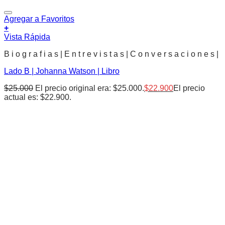
Agregar a Favoritos
+
Vista Rápida
B i o g r a f i a s | E n t r e v i s t a s | C o n v e r s a c i o n e s |
Lado B | Johanna Watson | Libro
$
25.000
El precio original era: $25.000.
$
22.900
El precio
actual es: $22.900.