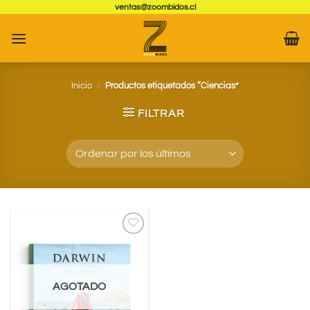
Saltar
ventas@zoombidos.cl
al
contenido
Inicio
/
Productos etiquetados “Ciencias”
FILTRAR
Agregar
a
Favoritos
AGOTADO