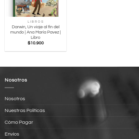
L I B R O S
Darwin, Un viaje al fin del
mundo | Ana María Pavez |
Libro
$
10.900
Nosotros
Nosotros
Nuestras Políticas
Cómo Pagar
Envíos