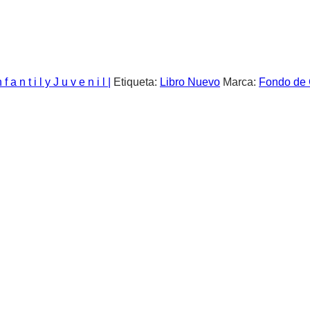
n f a n t i l y J u v e n i l |
Etiqueta:
Libro Nuevo
Marca:
Fondo de 