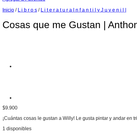
Inicio
/
L i b r o s
/
L i t e r a t u r a I n f a n t i l y J u v e n i l |
Cosas que me Gustan | Anthon
$
9.900
¡Cuántas cosas le gustan a Willy! Le gusta pintar y andar en tri
1 disponibles