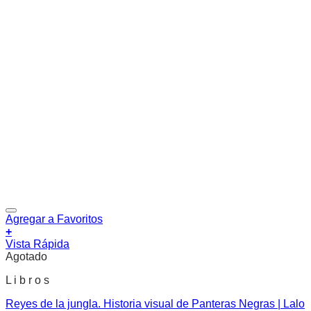
Agregar a Favoritos
+
Vista Rápida
Agotado
L i b r o s
Reyes de la jungla. Historia visual de Panteras Negras | Lalo