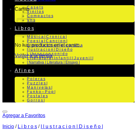
C a s e t s
Carrito
V i n i l o s
C o m p a c t o s
V h s
L i b r o s
M ú s i c a | C r o n i c a |
P o e s i a | C a n c i o n |
No hay productos en el carrito.
C i n e | T e a t r o | Fo t o g r a f i a
I l u s t r a c i o n | D i s e ñ o
L i b r o s c o n s o n i d o
Volver a la tienda
L i t e r a t u r a | I n f a n t i l | J u v e n i l |
| Narrativa | Literatura | Ensayo |
A f i n e s
P o l e r a s
P u z z l e s |
M a n i v e la s |
F u n k o – P o p |
P o s t a l e s
G o r r o s |
Agregar a Favoritos
Inicio
/
L i b r o s
/
I l u s t r a c i o n | D i s e ñ o |