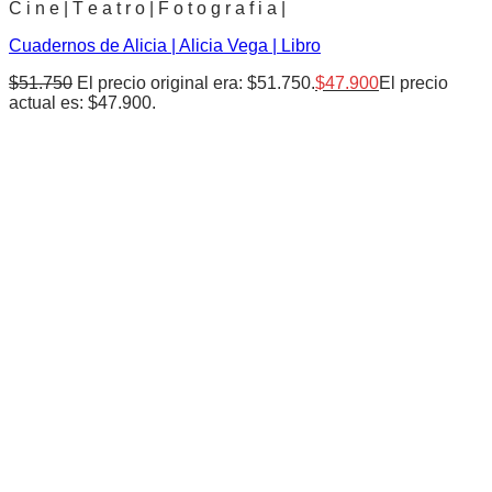
C i n e | T e a t r o | F o t o g r a f i a |
Cuadernos de Alicia | Alicia Vega | Libro
$
51.750
El precio original era: $51.750.
$
47.900
El precio
actual es: $47.900.