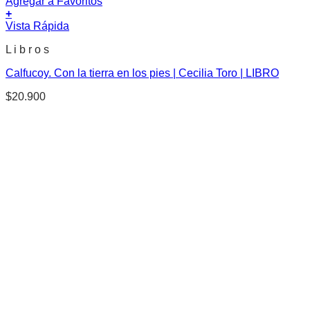
Agregar a Favoritos
+
Vista Rápida
L i b r o s
Calfucoy. Con la tierra en los pies | Cecilia Toro | LIBRO
$
20.900