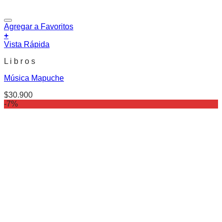
Agregar a Favoritos
+
Vista Rápida
L i b r o s
Música Mapuche
$
30.900
-7%