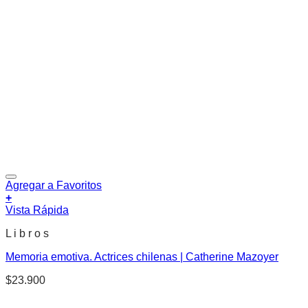
Agregar a Favoritos
+
Vista Rápida
L i b r o s
Memoria emotiva. Actrices chilenas | Catherine Mazoyer
$
23.900