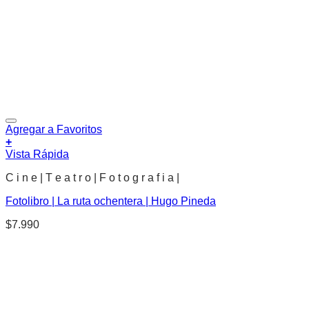
Agregar a Favoritos
+
Vista Rápida
C i n e | T e a t r o | F o t o g r a f i a |
Fotolibro | La ruta ochentera | Hugo Pineda
$
7.990