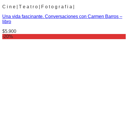
C i n e | T e a t r o | F o t o g r a f i a |
Una vida fascinante. Conversaciones con Carmen Barros –
libro
$
5.900
-20%