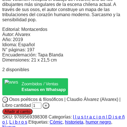
dibujantes más singulares de la escena chilena actual. A
través de sus osos, el autor construye un mapa de las
tribulaciones del corazón humano moderno. Sarcasmo y la
sensibilidad pop.
Editorial: Montacerdos
Autor: Alvarex
Año: 2019
Idioma: Español
N° páginas: 197
Encuadernación: Tapa Blanda
Dimensiones: 21 x 21,5 cm
2 disponibles
Zoombidos / Ventas
Estamos en Whatsapp
Osos poéticos & filosóficos | Claudio Álvarez (Alvarex) |
Libro cantidad
Añadir al carrito
SKU:
9789569398308
Categorías:
I l u s t r a c i o n | D i s e ñ
o |
,
L i b r o s
Etiquetas:
Cómic
,
historieta
,
humor negro
,