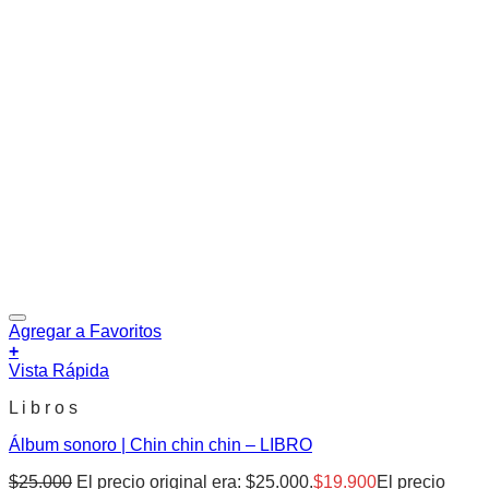
Agregar a Favoritos
+
Vista Rápida
L i b r o s
Álbum sonoro | Chin chin chin – LIBRO
$
25.000
El precio original era: $25.000.
$
19.900
El precio