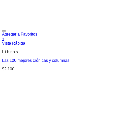
Agregar a Favoritos
+
Vista Rápida
L i b r o s
Las 100 mejores crónicas y columnas
$
2.100