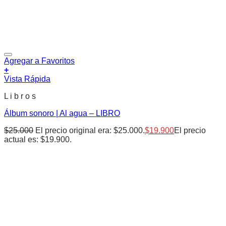
Agregar a Favoritos
+
Vista Rápida
L i b r o s
Álbum sonoro | Al agua – LIBRO
$
25.000
El precio original era: $25.000.
$
19.900
El precio
actual es: $19.900.