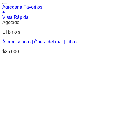
Agregar a Favoritos
+
Vista Rápida
Agotado
L i b r o s
Álbum sonoro | Ópera del mar | Libro
$
25.000