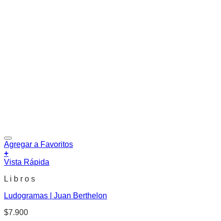
Agregar a Favoritos
+
Vista Rápida
L i b r o s
Ludogramas | Juan Berthelon
$
7.900