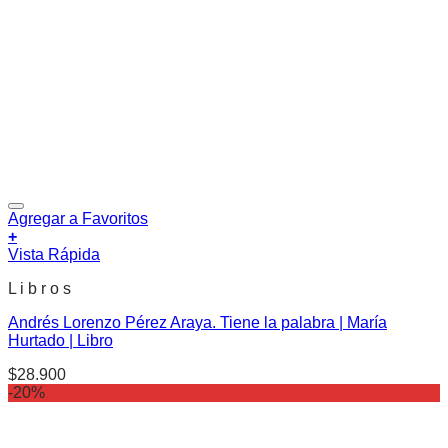
Agregar a Favoritos
+
Vista Rápida
L i b r o s
Andrés Lorenzo Pérez Araya. Tiene la palabra | María
Hurtado | Libro
$
28.900
-20%