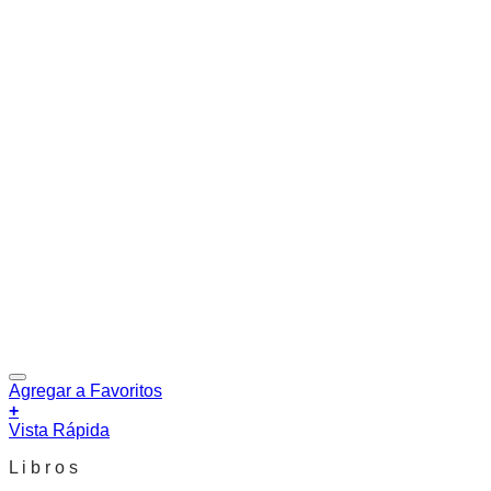
Agregar a Favoritos
+
Vista Rápida
L i b r o s