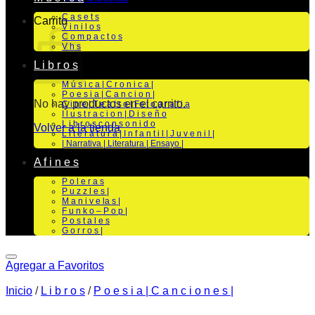
C a s e t s
Carrito
V i n i l o s
C o m p a c t o s
V h s
L i b r o s
M ú s i c a | C r o n i c a |
P o e s i a | C a n c i o n |
No hay productos en el carrito.
C i n e | T e a t r o | Fo t o g r a f i a
I l u s t r a c i o n | D i s e ñ o
L i b r o s c o n s o n i d o
Volver a la tienda
L i t e r a t u r a | I n f a n t i l | J u v e n i l |
| Narrativa | Literatura | Ensayo |
A f i n e s
P o l e r a s
P u z z l e s |
M a n i v e la s |
F u n k o – P o p |
P o s t a l e s
G o r r o s |
Agregar a Favoritos
Inicio
/
L i b r o s
/
P o e s i a | C a n c i o n e s |