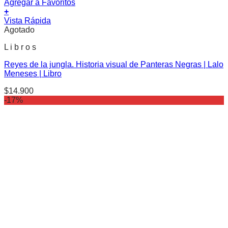
Agregar a Favoritos
+
Vista Rápida
Agotado
L i b r o s
Reyes de la jungla. Historia visual de Panteras Negras | Lalo
Meneses | Libro
$
14.900
-17%