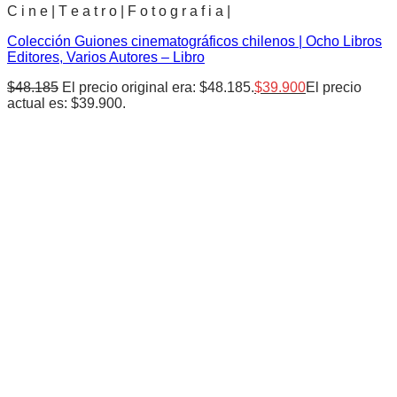
C i n e | T e a t r o | F o t o g r a f i a |
Colección Guiones cinematográficos chilenos | Ocho Libros
Editores, Varios Autores – Libro
$
48.185
El precio original era: $48.185.
$
39.900
El precio
actual es: $39.900.