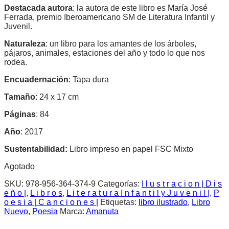
Destacada autora
: la autora de este libro es María José
Ferrada, premio Iberoamericano SM de Literatura Infantil y
Juvenil.
Naturaleza
: un libro para los amantes de los árboles,
pájaros, animales, estaciones del año y todo lo que nos
rodea.
Encuadernación
: Tapa dura
Tamaño
: 24 x 17 cm
Páginas
: 84
Año
: 2017
Sustentabilidad:
Libro impreso en papel FSC Mixto
Agotado
SKU:
978-956-364-374-9
Categorías:
I l u s t r a c i o n | D i s
e ñ o |
,
L i b r o s
,
L i t e r a t u r a I n f a n t i l y J u v e n i l |
,
P
o e s i a | C a n c i o n e s |
Etiquetas:
libro ilustrado
,
Libro
Nuevo
,
Poesia
Marca:
Amanuta