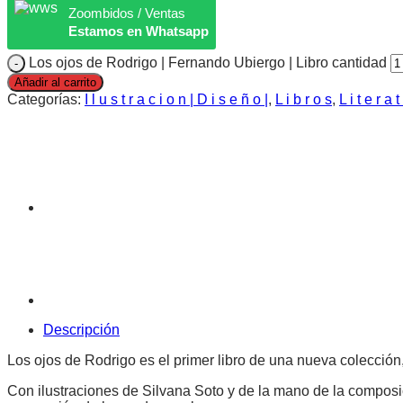
Zoombidos / Ventas
Estamos en Whatsapp
Los ojos de Rodrigo | Fernando Ubiergo | Libro cantidad
Añadir al carrito
Categorías:
I l u s t r a c i o n | D i s e ñ o |
,
L i b r o s
,
L i t e r a t
Descripción
Los ojos de Rodrigo es el primer libro de una nueva colección,
Con ilustraciones de Silvana Soto y de la mano de la composici