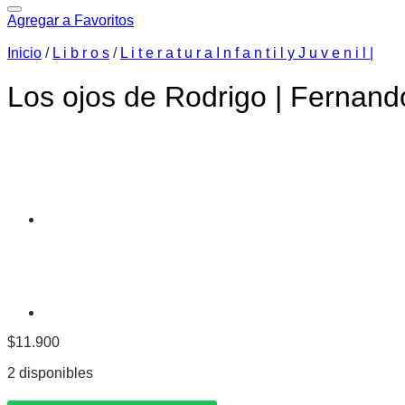
Agregar a Favoritos
Inicio
/
L i b r o s
/
L i t e r a t u r a I n f a n t i l y J u v e n i l |
Los ojos de Rodrigo | Fernando
$
11.900
2 disponibles