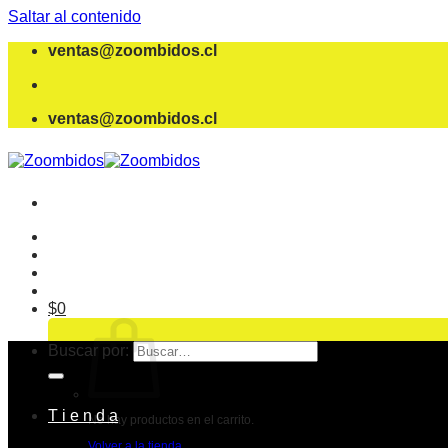
Saltar al contenido
ventas@zoombidos.cl
ventas@zoombidos.cl
$
0
Buscar por:
T i e n d a
No hay productos en el carrito.
Volver a la tienda