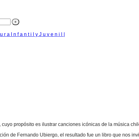
 u r a I n f a n t i l y J u v e n i l |
 cuyo propósito es ilustrar canciones icónicas de la música chi
ón de Fernando Ubiergo, el resultado fue un libro que nos invita