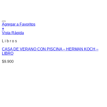
Agregar a Favoritos
+
Vista Rápida
L i b r o s
CASA DE VERANO CON PISCINA – HERMAN KOCH –
LIBRO
$
9.900