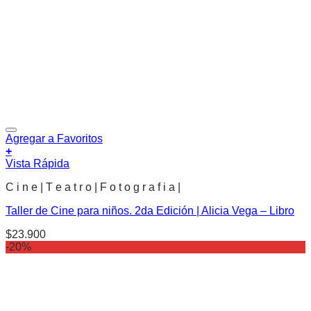
Agregar a Favoritos
+
Vista Rápida
C i n e | T e a t r o | F o t o g r a f i a |
Taller de Cine para niños. 2da Edición | Alicia Vega – Libro
$
23.900
-20%