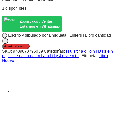
1 disponibles
Zoombidos / Ventas
Estamos en Whatsapp
Escrito y dibujado por Enriqueta | Liniers | Libro cantidad
Añadir al carrito
SKU:
9789873795039
Categorías:
I l u s t r a c i o n | D i s e ñ
o |
,
L i t e r a t u r a I n f a n t i l y J u v e n i l |
Etiqueta:
Libro
Nuevo