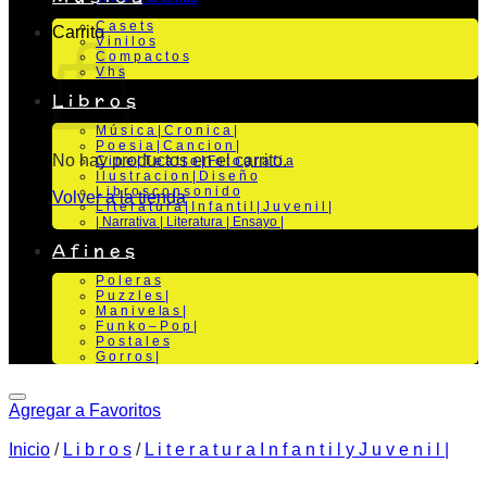
C a s e t s
Carrito
V i n i l o s
C o m p a c t o s
V h s
L i b r o s
M ú s i c a | C r o n i c a |
P o e s i a | C a n c i o n |
No hay productos en el carrito.
C i n e | T e a t r o | Fo t o g r a f i a
I l u s t r a c i o n | D i s e ñ o
L i b r o s c o n s o n i d o
Volver a la tienda
L i t e r a t u r a | I n f a n t i l | J u v e n i l |
| Narrativa | Literatura | Ensayo |
A f i n e s
P o l e r a s
P u z z l e s |
M a n i v e la s |
F u n k o – P o p |
P o s t a l e s
G o r r o s |
Agregar a Favoritos
Inicio
/
L i b r o s
/
L i t e r a t u r a I n f a n t i l y J u v e n i l |