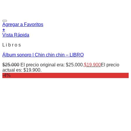
Agregar a Favoritos
+
Vista Rápida
L i b r o s
Álbum sonoro | Chin chin chin – LIBRO
$
25.000
El precio original era: $25.000.
$
19.900
El precio
actual es: $19.900.
-4%