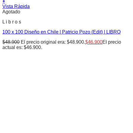
+
Vista Rápida
Agotado
L i b r o s
100 x 100 Diseño en Chile | Patricio Pozo (Edit) | LIBRO
$
48.900
El precio original era: $48.900.
$
46.900
El precio
actual es: $46.900.