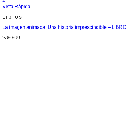
+
Vista Rápida
L i b r o s
La imagen animada. Una historia imprescindible – LIBRO
$
39.900