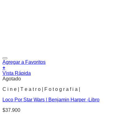
Agregar a Favoritos
+
Vista Rápida
Agotado
C i n e | T e a t r o | F o t o g r a f i a |
Loco Por Star Wars | Benjamin Harper -Libro
$
37.900