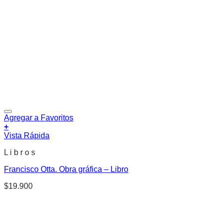
Agregar a Favoritos
+
Vista Rápida
L i b r o s
Francisco Otta. Obra gráfica – Libro
$
19.900