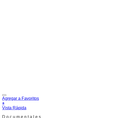
Agregar a Favoritos
+
Vista Rápida
D o c u m e n t a l e s