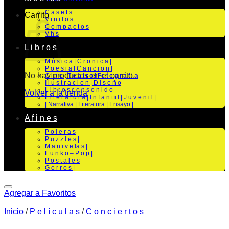
C a s e t s
Carrito
V i n i l o s
C o m p a c t o s
V h s
L i b r o s
M ú s i c a | C r o n i c a |
P o e s i a | C a n c i o n |
No hay productos en el carrito.
C i n e | T e a t r o | Fo t o g r a f i a
I l u s t r a c i o n | D i s e ñ o
L i b r o s c o n s o n i d o
Volver a la tienda
L i t e r a t u r a | I n f a n t i l | J u v e n i l |
| Narrativa | Literatura | Ensayo |
A f i n e s
P o l e r a s
P u z z l e s |
M a n i v e la s |
F u n k o – P o p |
P o s t a l e s
G o r r o s |
Agregar a Favoritos
Inicio
/
P e l í c u l a s
/
C o n c i e r t o s