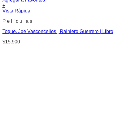
+
Vista Rápida
P e l í c u l a s
Toque. Joe Vasconcellos | Rainiero Guerrero | Libro
$
15.900