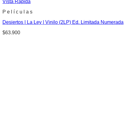
Vista Rápida
P e l í c u l a s
Desiertos | La Ley | Vinilo (2LP) Ed. Limitada Numerada
$
63.900