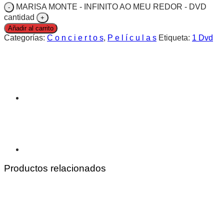
MARISA MONTE - INFINITO AO MEU REDOR - DVD
cantidad
Añadir al carrito
Categorías:
C o n c i e r t o s
,
P e l í c u l a s
Etiqueta:
1 Dvd
Productos relacionados