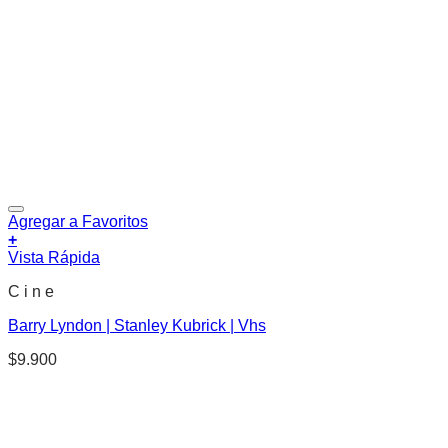
Agregar a Favoritos
+
Vista Rápida
C i n e
Barry Lyndon | Stanley Kubrick | Vhs
$
9.900