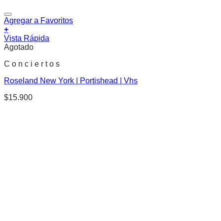
Agregar a Favoritos
+
Vista Rápida
Agotado
C o n c i e r t o s
Roseland New York | Portishead | Vhs
$
15.900