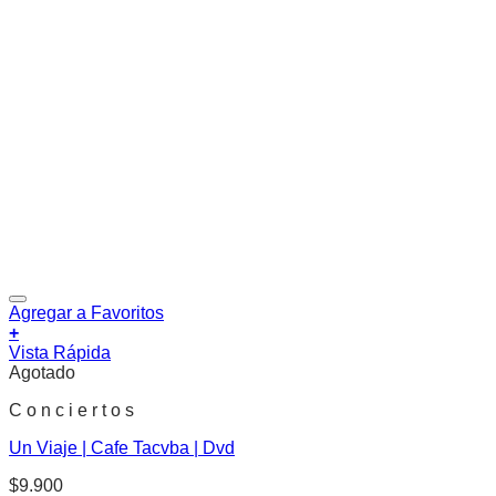
Agregar a Favoritos
+
Vista Rápida
Agotado
C o n c i e r t o s
Un Viaje | Cafe Tacvba | Dvd
$
9.900