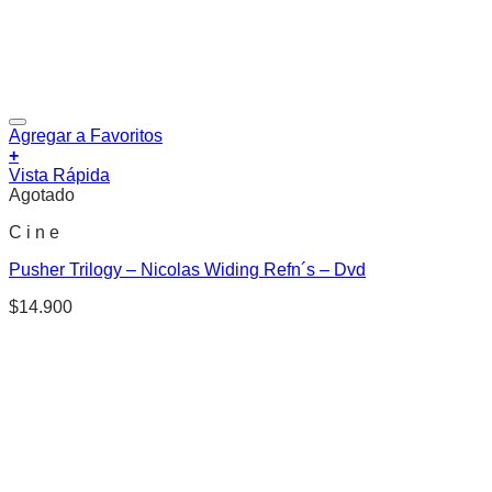
Agregar a Favoritos
+
Vista Rápida
Agotado
C i n e
Pusher Trilogy – Nicolas Widing Refn´s – Dvd
$
14.900