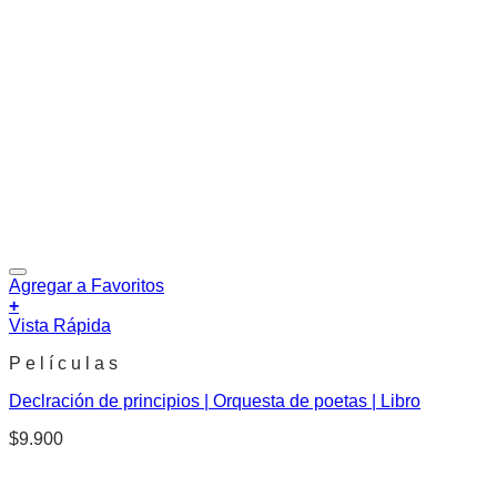
Agregar a Favoritos
+
Vista Rápida
P e l í c u l a s
Declración de principios | Orquesta de poetas | Libro
$
9.900