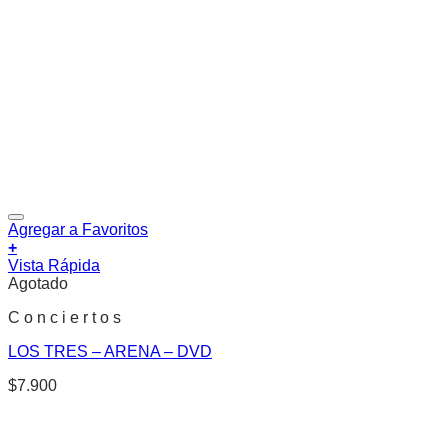
Agregar a Favoritos
+
Vista Rápida
Agotado
C o n c i e r t o s
LOS TRES – ARENA – DVD
$
7.900