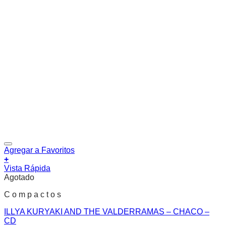
Agregar a Favoritos
+
Vista Rápida
Agotado
C o m p a c t o s
ILLYA KURYAKI AND THE VALDERRAMAS – CHACO –
CD