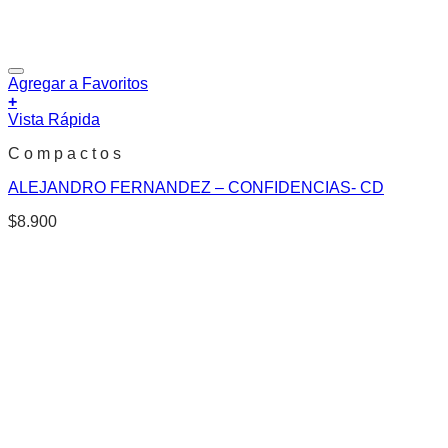
Agregar a Favoritos
+
Vista Rápida
C o m p a c t o s
ALEJANDRO FERNANDEZ – CONFIDENCIAS- CD
$
8.900