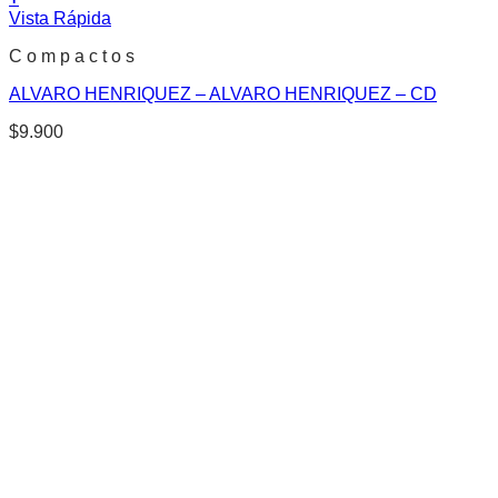
Vista Rápida
C o m p a c t o s
ALVARO HENRIQUEZ – ALVARO HENRIQUEZ – CD
$
9.900