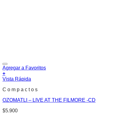
Agregar a Favoritos
+
Vista Rápida
C o m p a c t o s
OZOMATLI – LIVE AT THE FILMORE -CD
$
5.900