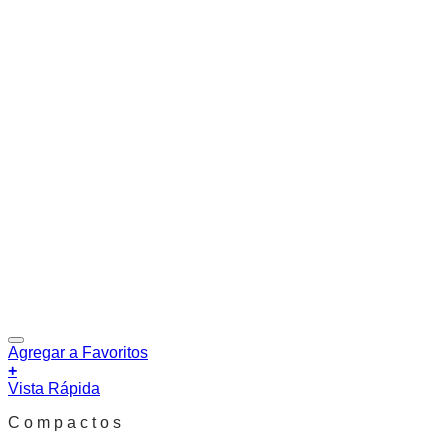
Agregar a Favoritos
+
Vista Rápida
C o m p a c t o s