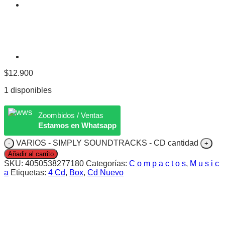
$
12.900
1 disponibles
Zoombidos / Ventas
Estamos en Whatsapp
VARIOS - SIMPLY SOUNDTRACKS - CD cantidad
Añadir al carrito
SKU:
4050538277180
Categorías:
C o m p a c t o s
,
M u s i c
a
Etiquetas:
4 Cd
,
Box
,
Cd Nuevo