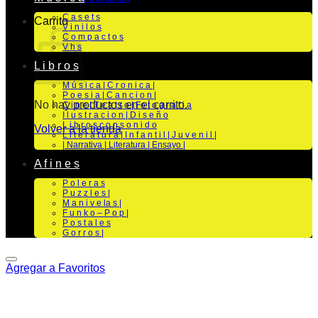
C a s e t s
Carrito
V i n i l o s
C o m p a c t o s
V h s
L i b r o s
M ú s i c a | C r o n i c a |
P o e s i a | C a n c i o n |
No hay productos en el carrito.
C i n e | T e a t r o | Fo t o g r a f i a
I l u s t r a c i o n | D i s e ñ o
L i b r o s c o n s o n i d o
Volver a la tienda
L i t e r a t u r a | I n f a n t i l | J u v e n i l |
| Narrativa | Literatura | Ensayo |
A f i n e s
P o l e r a s
P u z z l e s |
M a n i v e la s |
F u n k o – P o p |
P o s t a l e s
G o r r o s |
Agregar a Favoritos