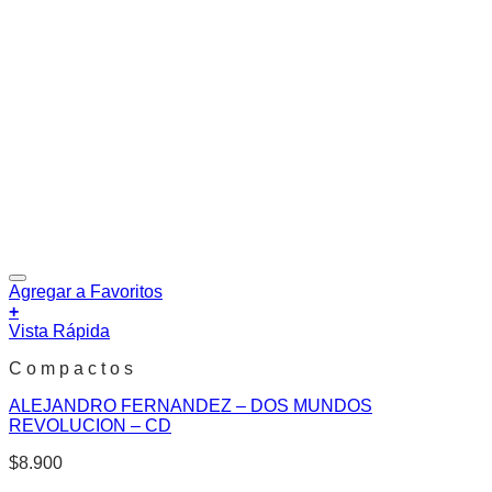
Agregar a Favoritos
+
Vista Rápida
C o m p a c t o s
ALEJANDRO FERNANDEZ – DOS MUNDOS
REVOLUCION – CD
$
8.900