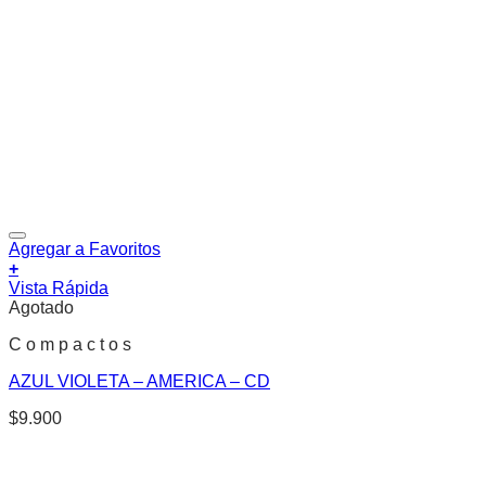
Agregar a Favoritos
+
Vista Rápida
Agotado
C o m p a c t o s
AZUL VIOLETA – AMERICA – CD
$
9.900