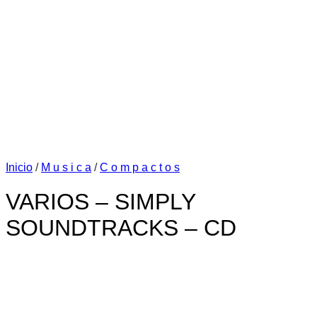
Inicio
/
M u s i c a
/
C o m p a c t o s
VARIOS – SIMPLY
SOUNDTRACKS – CD