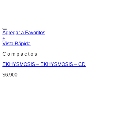
Agregar a Favoritos
+
Vista Rápida
C o m p a c t o s
EKHYSMOSIS – EKHYSMOSIS – CD
$
6.900