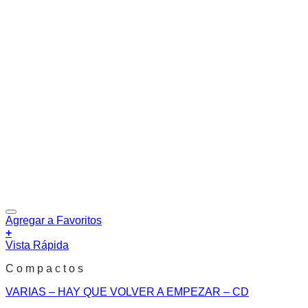
Agregar a Favoritos
+
Vista Rápida
C o m p a c t o s
VARIAS – HAY QUE VOLVER A EMPEZAR – CD