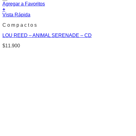
Agregar a Favoritos
+
Vista Rápida
C o m p a c t o s
LOU REED – ANIMAL SERENADE – CD
$
11.900