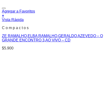
Agregar a Favoritos
+
Vista Rápida
C o m p a c t o s
ZE RAMALHO,ELBA RAMALHO,GERALDO AZEVEDO – O
GRANDE ENCONTRO 3,AO VIVO – CD
$
5.900