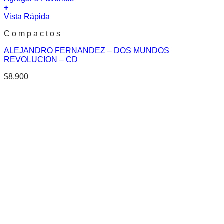
+
Vista Rápida
C o m p a c t o s
ALEJANDRO FERNANDEZ – DOS MUNDOS
REVOLUCION – CD
$
8.900