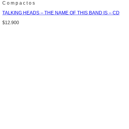
C o m p a c t o s
TALKING HEADS – THE NAME OF THIS BAND IS – CD
$
12.900