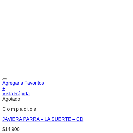
Agregar a Favoritos
+
Vista Rápida
Agotado
C o m p a c t o s
JAVIERA PARRA – LA SUERTE – CD
$
14.900