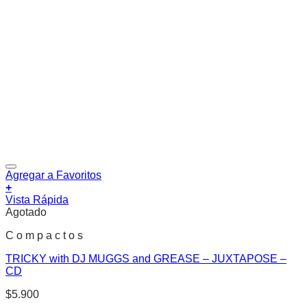
Agregar a Favoritos
+
Vista Rápida
Agotado
C o m p a c t o s
TRICKY with DJ MUGGS and GREASE – JUXTAPOSE –
CD
$
5.900