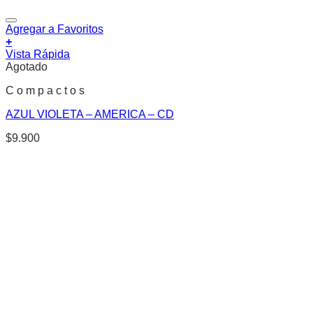
Agregar a Favoritos
+
Vista Rápida
Agotado
C o m p a c t o s
AZUL VIOLETA – AMERICA – CD
$
9.900