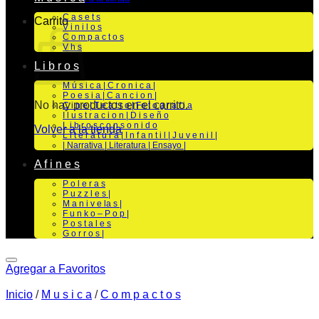
C a s e t s
Carrito
V i n i l o s
C o m p a c t o s
V h s
L i b r o s
M ú s i c a | C r o n i c a |
P o e s i a | C a n c i o n |
No hay productos en el carrito.
C i n e | T e a t r o | Fo t o g r a f i a
I l u s t r a c i o n | D i s e ñ o
L i b r o s c o n s o n i d o
Volver a la tienda
L i t e r a t u r a | I n f a n t i l | J u v e n i l |
| Narrativa | Literatura | Ensayo |
A f i n e s
P o l e r a s
P u z z l e s |
M a n i v e la s |
F u n k o – P o p |
P o s t a l e s
G o r r o s |
Agregar a Favoritos
Inicio
/
M u s i c a
/
C o m p a c t o s