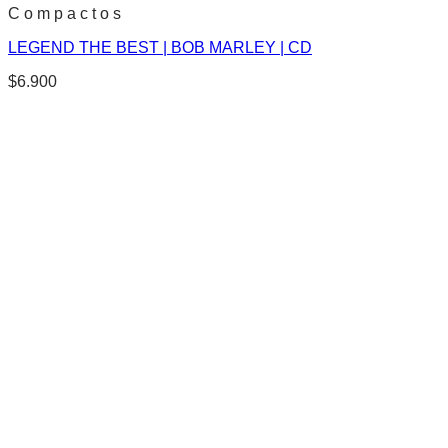
C o m p a c t o s
LEGEND THE BEST | BOB MARLEY | CD
$
6.900