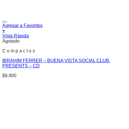
Agregar a Favoritos
+
Vista Rápida
Agotado
C o m p a c t o s
IBRAHIM FERRER – BUENA VISTA SOCIAL CLUB,
PRESENTS – CD
$
8.900