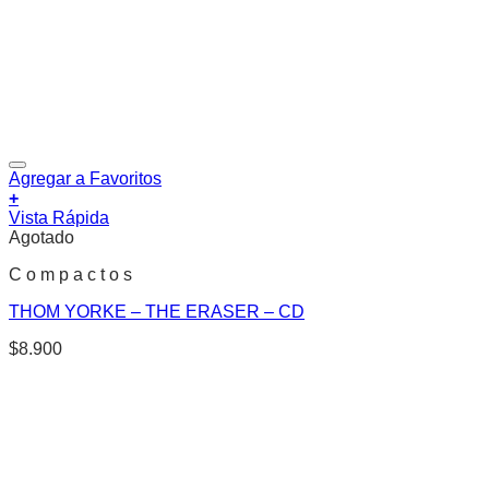
Agregar a Favoritos
+
Vista Rápida
Agotado
C o m p a c t o s
THOM YORKE – THE ERASER – CD
$
8.900