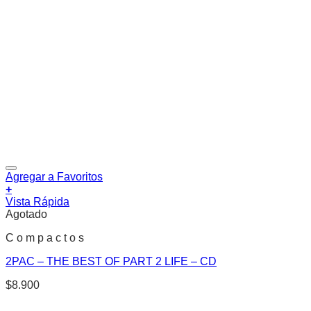
Agregar a Favoritos
+
Vista Rápida
Agotado
C o m p a c t o s
2PAC – THE BEST OF PART 2 LIFE – CD
$
8.900