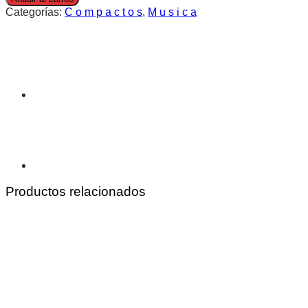
Categorías:
C o m p a c t o s
,
M u s i c a
Productos relacionados