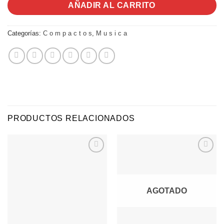
AÑADIR AL CARRITO
Categorías:
C o m p a c t o s
,
M u s i c a
PRODUCTOS RELACIONADOS
Agregar
Agregar
a
a
Favoritos
Favoritos
AGOTADO