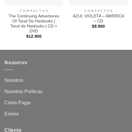
C O M P A C T O S
C O M P A C T O S
The Continuing Adventures
AZUL VIOLETA – AMERICA
Of Taraf De Haïdouks |
– CD
Taraf de Haidouks | CD +
$
9.900
DVD
$
12.900
Nosotros
Nosotros
Nuestras Políticas
Cómo Pagar
Envíos
Cliente