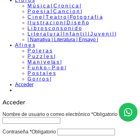
L i b r o s
M ú s i c a | C r o n i c a |
P o e s i a | C a n c i o n |
C i n e | T e a t r o | Fo t o g r a f i a
I l u s t r a c i o n | D i s e ñ o
L i b r o s c o n s o n i d o
L i t e r a t u r a | I n f a n t i l | J u v e n i l |
| Narrativa | Literatura | Ensayo |
A f i n e s
P o l e r a s
P u z z l e s |
M a n i v e la s |
F u n k o – P o p |
P o s t a l e s
G o r r o s |
Acceder
Acceder
Nombre de usuario o correo electrónico
*
Obligatorio
Contraseña
*
Obligatorio