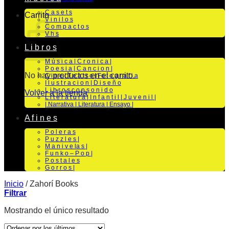
C a s e t s
Carrito
V i n i l o s
C o m p a c t o s
V h s
L i b r o s
M ú s i c a | C r o n i c a |
P o e s i a | C a n c i o n |
No hay productos en el carrito.
C i n e | T e a t r o | Fo t o g r a f i a
I l u s t r a c i o n | D i s e ñ o
L i b r o s c o n s o n i d o
Volver a la tienda
L i t e r a t u r a | I n f a n t i l | J u v e n i l |
| Narrativa | Literatura | Ensayo |
A f i n e s
P o l e r a s
P u z z l e s |
M a n i v e la s |
F u n k o – P o p |
P o s t a l e s
G o r r o s |
Inicio
/
Zahorí Books
Filtrar
Mostrando el único resultado