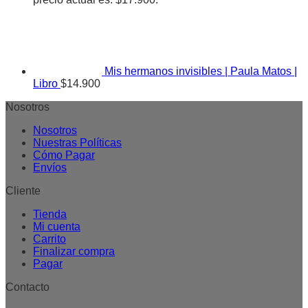
Mis hermanos invisibles | Paula Matos |
Libro
$
14.900
Nosotros
Nosotros
Nuestras Políticas
Cómo Pagar
Envíos
Cliente
Tienda
Mi cuenta
Carrito
Finalizar compra
Pagar
Contacto