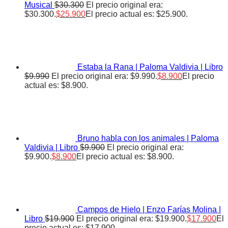
Musical
$
30.300
El precio original era:
$30.300.
$
25.900
El precio actual es: $25.900.
Estaba la Rana | Paloma Valdivia | Libro
$
9.990
El precio original era: $9.990.
$
8.900
El precio
actual es: $8.900.
Bruno habla con los animales | Paloma
Valdivia | Libro
$
9.900
El precio original era:
$9.900.
$
8.900
El precio actual es: $8.900.
Campos de Hielo | Enzo Farías Molina |
Libro
$
19.900
El precio original era: $19.900.
$
17.900
El
precio actual es: $17.900.