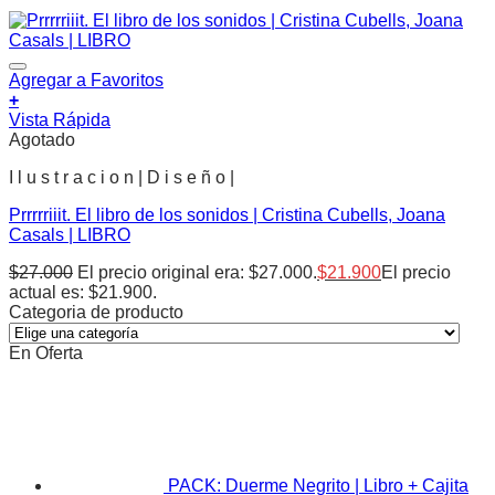
Agregar a Favoritos
+
Vista Rápida
Agotado
I l u s t r a c i o n | D i s e ñ o |
Prrrrriiit. El libro de los sonidos | Cristina Cubells, Joana
Casals | LIBRO
$
27.000
El precio original era: $27.000.
$
21.900
El precio
actual es: $21.900.
Categoria de producto
En Oferta
PACK: Duerme Negrito | Libro + Cajita