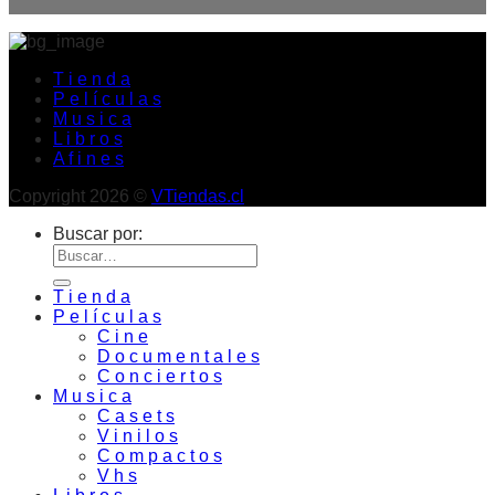
T i e n d a
P e l í c u l a s
M u s i c a
L i b r o s
A f i n e s
Copyright 2026 ©
VTiendas.cl
Buscar por:
T i e n d a
P e l í c u l a s
C i n e
D o c u m e n t a l e s
C o n c i e r t o s
M u s i c a
C a s e t s
V i n i l o s
C o m p a c t o s
V h s