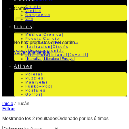
C a s e t s
Carrito
V i n i l o s
C o m p a c t o s
V h s
L i b r o s
M ú s i c a | C r o n i c a |
P o e s i a | C a n c i o n |
No hay productos en el carrito.
C i n e | T e a t r o | Fo t o g r a f i a
I l u s t r a c i o n | D i s e ñ o
L i b r o s c o n s o n i d o
Volver a la tienda
L i t e r a t u r a | I n f a n t i l | J u v e n i l |
| Narrativa | Literatura | Ensayo |
A f i n e s
P o l e r a s
P u z z l e s |
M a n i v e la s |
F u n k o – P o p |
P o s t a l e s
G o r r o s |
Inicio
/
Tucán
Filtrar
Mostrando los 2 resultados
Ordenado por los últimos