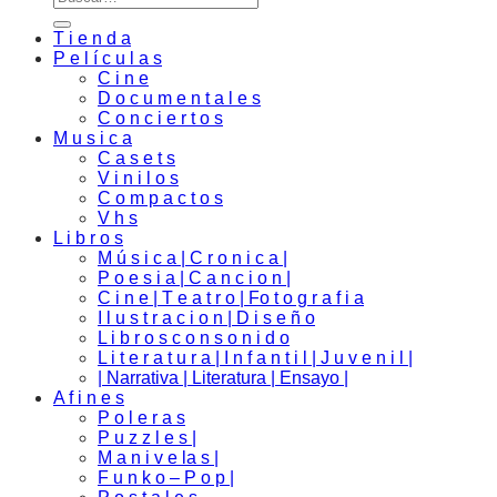
T i e n d a
P e l í c u l a s
C i n e
D o c u m e n t a l e s
C o n c i e r t o s
M u s i c a
C a s e t s
V i n i l o s
C o m p a c t o s
V h s
L i b r o s
M ú s i c a | C r o n i c a |
P o e s i a | C a n c i o n |
C i n e | T e a t r o | Fo t o g r a f i a
I l u s t r a c i o n | D i s e ñ o
L i b r o s c o n s o n i d o
L i t e r a t u r a | I n f a n t i l | J u v e n i l |
| Narrativa | Literatura | Ensayo |
A f i n e s
P o l e r a s
P u z z l e s |
M a n i v e la s |
F u n k o – P o p |