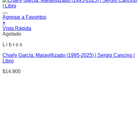
Agregar a Favoritos
+
Vista Rápida
Agotado
L i b r o s
Charly García. Maravillizado (1995-2025) | Sergio Cancino |
Libro
$
14.900