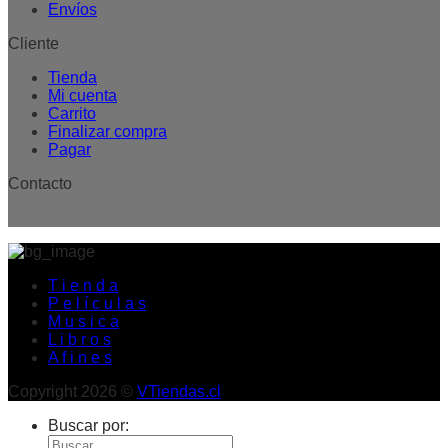
Envíos
Cliente
Tienda
Mi cuenta
Carrito
Finalizar compra
Pagar
Contacto
T i e n d a
P e l í c u l a s
M u s i c a
L i b r o s
A f i n e s
Copyright 2026 ©
VTiendas.cl
Buscar por: