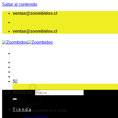
Saltar al contenido
ventas@zoombidos.cl
ventas@zoombidos.cl
$
0
Buscar por:
T i e n d a
No hay productos en el carrito.
Volver a la tienda