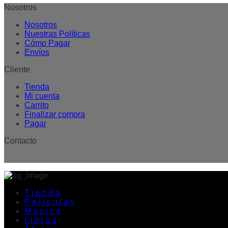
Nosotros
Nosotros
Nuestras Políticas
Cómo Pagar
Envíos
Cliente
Tienda
Mi cuenta
Carrito
Finalizar compra
Pagar
Contacto
T i e n d a
P e l í c u l a s
M u s i c a
L i b r o s