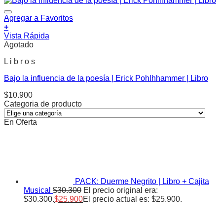
Agregar a Favoritos
+
Vista Rápida
Agotado
L i b r o s
Bajo la influencia de la poesía | Erick Pohlhhammer | Libro
$
10.900
Categoria de producto
En Oferta
PACK: Duerme Negrito | Libro + Cajita
Musical
$
30.300
El precio original era:
$30.300.
$
25.900
El precio actual es: $25.900.