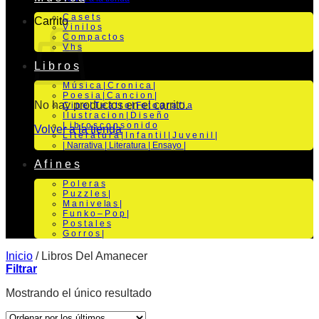
C a s e t s
Carrito
V i n i l o s
C o m p a c t o s
V h s
L i b r o s
M ú s i c a | C r o n i c a |
P o e s i a | C a n c i o n |
No hay productos en el carrito.
C i n e | T e a t r o | Fo t o g r a f i a
I l u s t r a c i o n | D i s e ñ o
L i b r o s c o n s o n i d o
Volver a la tienda
L i t e r a t u r a | I n f a n t i l | J u v e n i l |
| Narrativa | Literatura | Ensayo |
A f i n e s
P o l e r a s
P u z z l e s |
M a n i v e la s |
F u n k o – P o p |
P o s t a l e s
G o r r o s |
Inicio
/
Libros Del Amanecer
Filtrar
Mostrando el único resultado