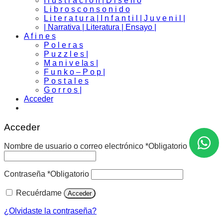
I l u s t r a c i o n | D i s e ñ o
L i b r o s c o n s o n i d o
L i t e r a t u r a | I n f a n t i l | J u v e n i l |
| Narrativa | Literatura | Ensayo |
A f i n e s
P o l e r a s
P u z z l e s |
M a n i v e la s |
F u n k o – P o p |
P o s t a l e s
G o r r o s |
Acceder
Acceder
Nombre de usuario o correo electrónico
*
Obligatorio
Contraseña
*
Obligatorio
Recuérdame
Acceder
¿Olvidaste la contraseña?