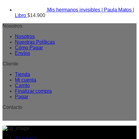
Mis hermanos invisibles | Paula Matos |
Libro
$
14.900
Nosotros
Nosotros
Nuestras Políticas
Cómo Pagar
Envíos
Cliente
Tienda
Mi cuenta
Carrito
Finalizar compra
Pagar
Contacto
T i e n d a