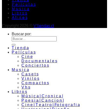
P e l í c u l a s
M u s i c a
L i b r o s
A f i n e s
Copyright 2026 ©
VTiendas.cl
Buscar por:
T i e n d a
P e l í c u l a s
C i n e
D o c u m e n t a l e s
C o n c i e r t o s
M u s i c a
C a s e t s
V i n i l o s
C o m p a c t o s
V h s
L i b r o s
M ú s i c a | C r o n i c a |
P o e s i a | C a n c i o n |
C i n e | T e a t r o | Fo t o g r a f i a