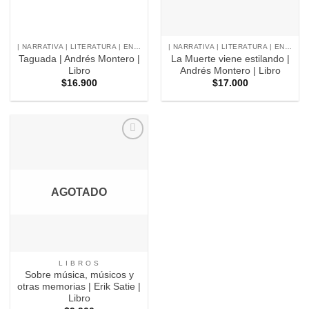
| NARRATIVA | LITERATURA | ENSAYO |
| NARRATIVA | LITERATURA | ENSAYO |
Taguada | Andrés Montero |
La Muerte viene estilando |
Libro
Andrés Montero | Libro
$
16.900
$
17.000
Agregar
a
Favoritos
AGOTADO
L I B R O S
Sobre música, músicos y
otras memorias | Erik Satie |
Libro