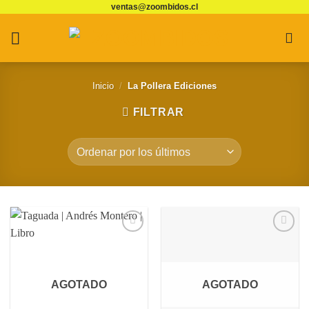
ventas@zoombidos.cl
Saltar
al
contenido
Inicio
/
La Pollera Ediciones
FILTRAR
Agregar
Agregar
a
a
Favoritos
Favoritos
AGOTADO
AGOTADO